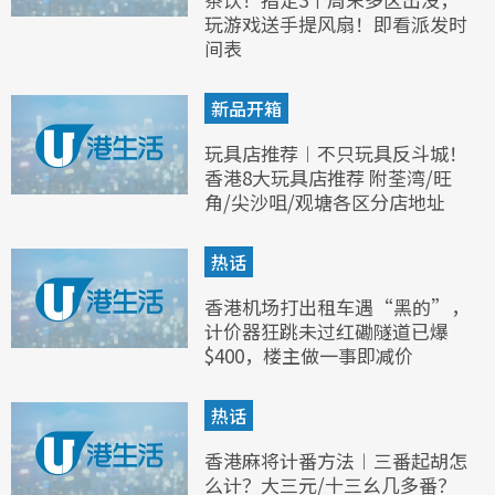
玩游戏送手提风扇！即看派发时
间表
新品开箱
玩具店推荐︱不只玩具反斗城！
香港8大玩具店推荐 附荃湾/旺
角/尖沙咀/观塘各区分店地址
热话
香港机场打出租车遇“黑的”，
计价器狂跳未过红磡隧道已爆
$400，楼主做一事即减价
热话
香港麻将计番方法︱三番起胡怎
么计？大三元/十三幺几多番？