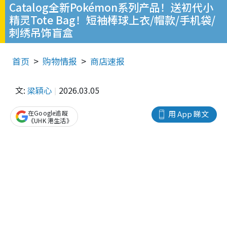
Catalog全新Pokémon系列产品！送初代小
精灵Tote Bag！短袖棒球上衣/帽款/手机袋/
刺绣吊饰盲盒
首页
购物情报
商店速报
文:
梁穎心
2026.03.05
在Google追蹤
用 App 睇文
《UHK 港生活》