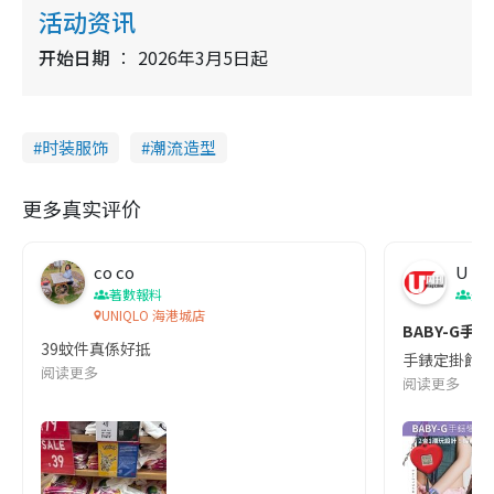
活动资讯
开始日期
2026年3月5日起
时装服饰
潮流造型
更多真实评价
co co
U Ma
著數報料
美
UNIQLO 海港城店
BABY-G手錶
39蚊件真係好抵
手錶定掛飾？B
阅读更多
阅读更多