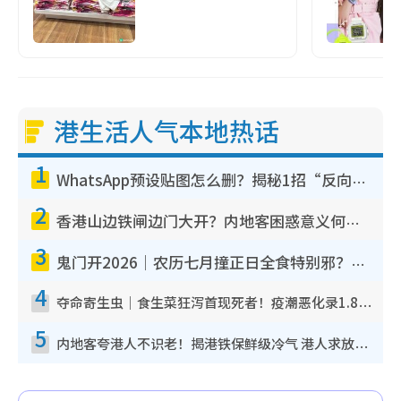
港生活人气本地热话
1
WhatsApp预设贴图怎么删？揭秘1招“反向操作”还原简洁界面 附3步实测教程
2
香港山边铁闸边门大开？内地客困惑意义何在！网友神回复：这种叫法理性防御
3
鬼门开2026｜农历七月撞正日全食特别邪？专家警告切忌做一事！揭4大禁忌+2招保平安
4
夺命寄生虫｜食生菜狂泻首现死者！疫潮恶化录1.8万宗病例 揭洗菜3大谬误
5
内地客夸港人不识老！揭港铁保鲜级冷气 港人求放过：别投诉