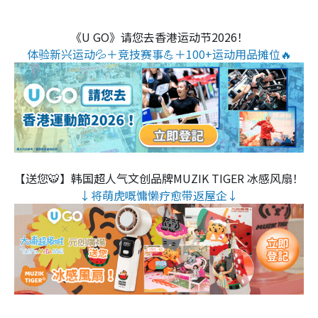
《U GO》请您去香港运动节2026！
体验新兴运动💦＋竞技赛事💪＋100+运动用品摊位🔥
【送您🐯】韩国超人气文创品牌MUZIK TIGER 冰感风扇！
↓将萌虎嘅慵懒疗愈带返屋企↓