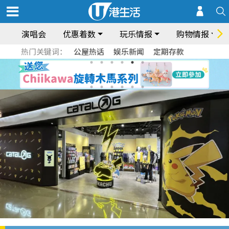
演唱会
优惠着数
玩乐情报
购物情报
热门关键词：
公屋热话
娱乐新闻
定期存款