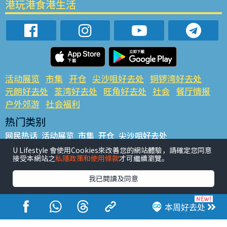
港玩港食港生活
活动展览
市集
开仓
尖沙咀好去处
铜锣湾好去处
元朗好去处
荃湾好去处
旺角好去处
社会
餐厅情报
户外郊游
社会福利
热门类别
网民热话
活动展览
市集
开仓
尖沙咀好去处
铜锣湾好去处
元朗好去处
荃湾好去处
旺角好去处
社会
U Lifestyle 會使用Cookies來改善您的網站體驗，請確定您同意
接受本網站之
私隱政策和使用條款
才可繼續瀏覽。
餐厅情报
户外郊游
热门标签
我已閱讀及同意
#UGO揾好去处
#人气活动推介
#美食社群热话
#亲子玩乐好去处
#ULifestyle应用程式
#限时抢
本周好去处
#UJetso礼物放送
#ULifestyle商户中心
#著数
#网络热话