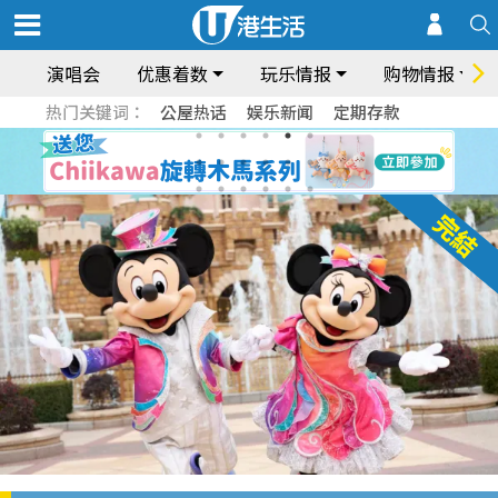
演唱会
优惠着数
玩乐情报
购物情报
热门关键词：
公屋热话
娱乐新闻
定期存款