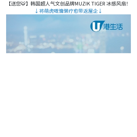
【送您🐯】韩国超人气文创品牌MUZIK TIGER 冰感风扇！
↓将萌虎嘅慵懒疗愈带返屋企↓