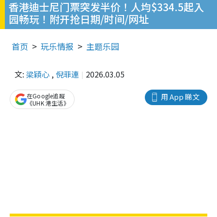
香港迪士尼门票突发半价！人均$334.5起入
园畅玩！附开抢日期/时间/网址
首页
玩乐情报
主题乐园
文:
梁穎心
,
倪菲連
2026.03.05
在Google追蹤
用 App 睇文
《UHK 港生活》