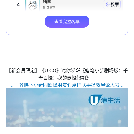
【新会员限定】《U GO》请你睇👹《蜡笔小新剧场版：千
奇百怪！我的妖怪假期》！
↓一齐睇下小新同妖怪朋友们点样联手拯救屋企人啦↓