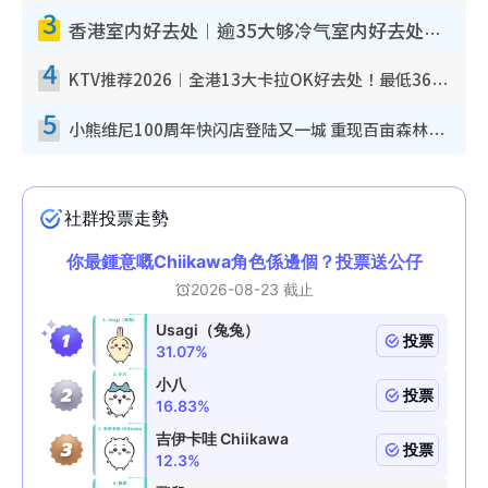
3
香港室内好去处︱逾35大够冷气室内好去处推荐 室内活动免费避雨无惧下雨
4
KTV推荐2026︱全港13大卡拉OK好去处！最低36元起 日语歌都有！(附地址+收费详情)
5
小熊维尼100周年快闪店登陆又一城 重现百亩森林经典场景／独家限定盲盒登场／专属DIY香水