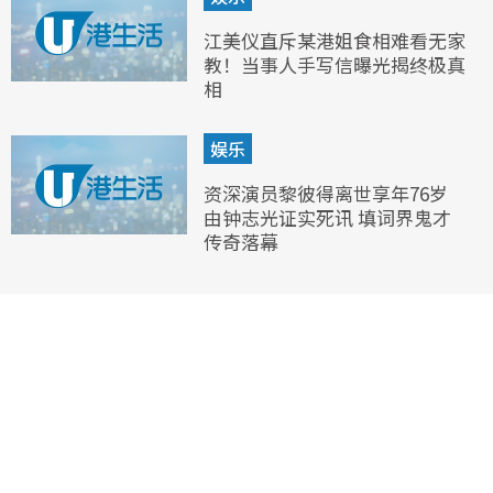
江美仪直斥某港姐食相难看无家
教！当事人手写信曝光揭终极真
相
娱乐
资深演员黎彼得离世享年76岁
由钟志光证实死讯 填词界鬼才
传奇落幕