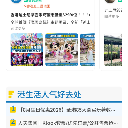
著數報料
親
香港迪士尼樂園
迪士尼$87
香港迪士尼樂園限時優惠低至$299/位！！！😱😱😱
阅读更多
全球首個《魔雪奇緣》主題園區、全新「迪士尼好友巡遊派對」、歷來最盛
阅读更多
港生活人气好去处
1
【8月生日优惠2026】全港85大食买玩著数攻略 自助餐/火锅放题同行免费＋诚品/DONKI送现金券
2
人夫集团｜Klook套票/优先订票/公开售票抢票攻略！附票价.购票连结.场地座位表