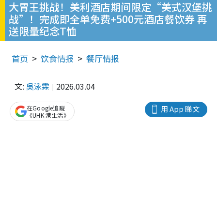
大胃王挑战！美利酒店期间限定“美式汉堡挑
战”！完成即全单免费+500元酒店餐饮券 再
送限量纪念T恤
首页
饮食情报
餐厅情报
文:
吳泳霖
2026.03.04
在Google追蹤
用 App 睇文
《UHK 港生活》