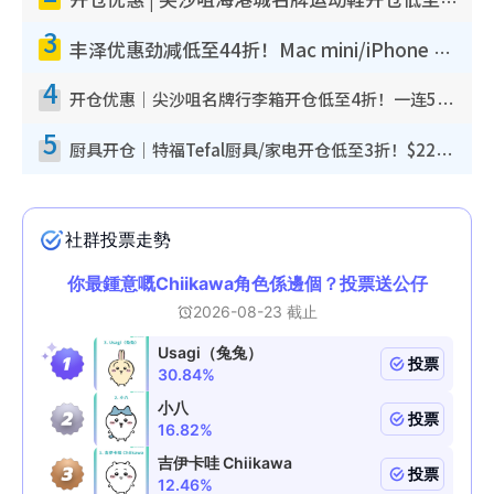
开仓优惠 | 尖沙咀海港城名牌运动鞋开仓低至1折！On鞋$899起/Joy&Peace鞋履$98起
3
丰泽优惠劲减低至44折！Mac mini/iPhone 17 Pro大减价！厨房家电$220起
4
开仓优惠｜尖沙咀名牌行李箱开仓低至4折！一连5日 American Tourister/ace./Hallmark $200起
5
厨具开仓｜特福Tefal厨具/家电开仓低至3折！$220起买平底锅/炒锅/汤锅！电饭煲/吸尘器/挂烫机$418起