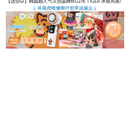
【送您🐯】韩国超人气文创品牌MUZIK TIGER 冰感风扇！
↓将萌虎嘅慵懒疗愈带返屋企↓