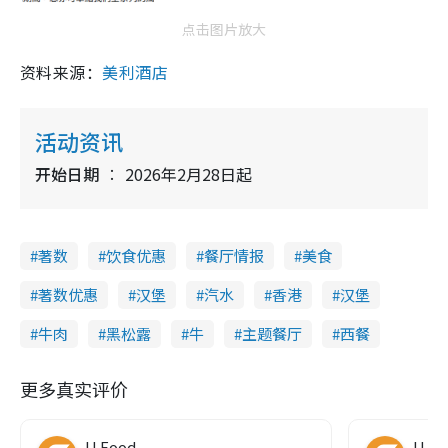
点击图片放大
资料来源：
美利酒店
活动资讯
开始日期
2026年2月28日起
著数
饮食优惠
餐厅情报
美食
著数优惠
汉堡
汽水
香港
汉堡
牛肉
黑松露
牛
主题餐厅
西餐
更多真实评价
U Food
U Fo