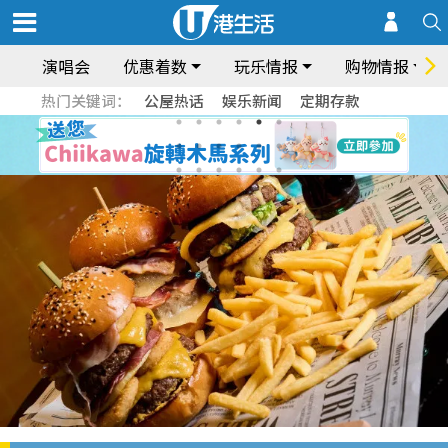
演唱会
优惠着数
玩乐情报
购物情报
热门关键词：
公屋热话
娱乐新闻
定期存款