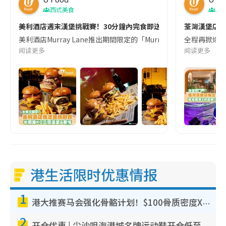
西式美食
港
美利酒店週末漢堡挑戰賽！30分鐘內完食即送紀念品+$5
荃灣漢堡店推
美利酒店Murray Lane推出期間限定的「Murray Lan
全程再掀爆旋陀
阅读更多
阅读更多
港生活限时优惠情报
1
港大推赛马会强化骨骼计划！$100骨质密度X光检查 完成免费运动训练送超市礼券！附参加资格
2