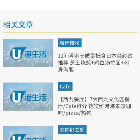
相关文章
餐厅情报
12间香港高质量抵食日本菜必试
推荐 芝士烧蚝+鸡白汤拉面+刺
身海胆
Cafe
【西九餐厅】7大西九文化区餐
厅/Cafe推介 饱览维港海景叹咖
啡/pizza/热狗
室内好去处