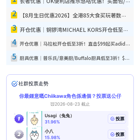
长者优惠｜OK便利店推乐悠咭优惠！买面包/牛奶/保健品拍卡即减
2
【8月生日优惠2026】全港85大食买玩著数攻略 自助餐/火锅放题同行免费＋诚品/DONKI送现金券
3
开仓优惠｜铜锣湾MICHAEL KORS开仓低至17折！直击$500起买手袋/钱包/鞋款 必买经典Jet Set系列
4
开仓优惠｜马拉松开仓低至3折！直击$99起买adidas／New Balance／Puma鞋款 STANLEY保温杯劈价至$119起
5
厨具优惠｜普乐氏/意美厨/Buffalo厨具低至3折！$89起买煎锅/炒锅/个人锅 同场小家电激减至$99起