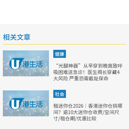
相关文章
健康
“光腿神器”从早穿到晚竟致呼
吸困难送急诊！医生揭长穿藏4
大风险 严重恐需截趾保命
社会
租迷你仓2026︱香港迷你仓挑哪
间？逾10大迷你仓收费/空间尺
寸/租仓期/优惠比较