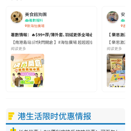
美食餓狗團
安妮
著數報料
著
新海怡廣場
香港
著數情報：🔥$99+厚/薄外套､羽絨更係全場必搶
【 樂思激減網
【南港島站🛒❗️快閃開倉 】#海怡廣場 超超超值超抵啊📢!! 講梗嘅
【 樂思激減網上
阅读更多
阅读更多
港生活限时优惠情报
1