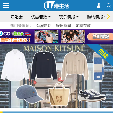
演唱会
优惠着数
玩乐情报
购物情报
热门关键词：
公屋热话
娱乐新闻
定期存款