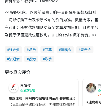
资料来源：歌手IG、Facebook
<< 提醒大家，购买前留意订购平台的使用条款及细则，
一切以订购平台及餐厅公布的价钱为准。数量有限，售
完即止；所有优惠细则更新至文章发布日期，订购平台
及餐厅保留更改优惠权利，U Lifestyle 概不负责。>>
好去处
娱乐
门票
演唱会
音乐会
演唱会
香港
歌手
更多真实评价
風傳媒
營養教
旅遊攻略
生
香港
旅遊注意｜搭飛機帶尿袋標明mAh都會被沒收😱出發前切記檢查「1
#連皮帶籽都
（文章由風傳媒授權轉載） 準備前往韓國旅遊的民眾，近期要特別留