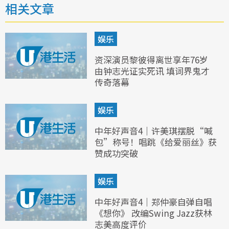
相关文章
娱乐
资深演员黎彼得离世享年76岁
由钟志光证实死讯 填词界鬼才
传奇落幕
娱乐
中年好声音4｜许美琪摆脱“喊
包”称号！唱跳《给爱丽丝》获
赞成功突破
娱乐
中年好声音4｜郑仲豪自弹自唱
《想你》 改编Swing Jazz获林
志美高度评价