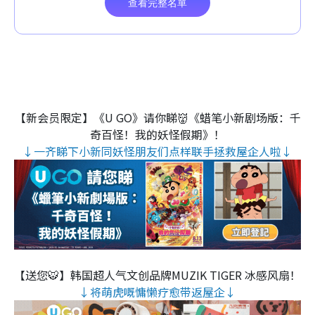
【新会员限定】《U GO》请你睇👹《蜡笔小新剧场版：千
奇百怪！我的妖怪假期》！
↓一齐睇下小新同妖怪朋友们点样联手拯救屋企人啦↓
【送您🐯】韩国超人气文创品牌MUZIK TIGER 冰感风扇！
↓将萌虎嘅慵懒疗愈带返屋企↓