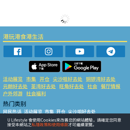
港玩港食港生活
活动展览
市集
开仓
尖沙咀好去处
铜锣湾好去处
元朗好去处
荃湾好去处
旺角好去处
社会
餐厅情报
户外郊游
社会福利
热门类别
网民热话
活动展览
市集
开仓
尖沙咀好去处
铜锣湾好去处
元朗好去处
荃湾好去处
旺角好去处
社会
U Lifestyle 會使用Cookies來改善您的網站體驗，請確定您同意
接受本網站之
私隱政策和使用條款
才可繼續瀏覽。
餐厅情报
户外郊游