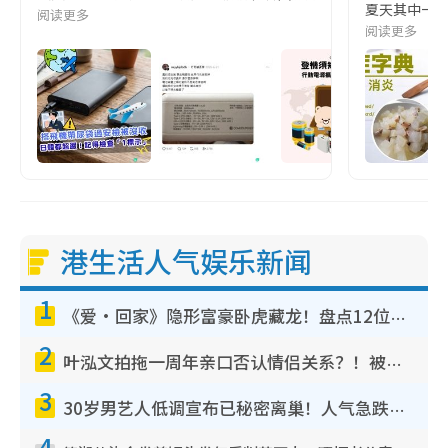
夏天其中一種時
阅读更多
阅读更多
港生活人气娱乐新闻
1
《爱·回家》隐形富豪卧虎藏龙！盘点12位财气逼人的有钱艺人：这位美女3亿身家不愁做
2
叶泓文拍拖一周年亲口否认情侣关系？！被质疑感情造假竟称GM“普通同事”
3
30岁男艺人低调宣布已秘密离巢！人气急跌变失踪人口：“这几年过得并不容易”
4