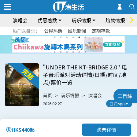
演唱会
优惠着数
玩乐情报
购物情报
热门关键词：
公屋热话
娱乐新闻
定期存款
"UNDER THE KT-BRIDGE 2.0" 电
子音乐派对活动详情/日期/时间/地
点/票价一览
首页
玩乐情报
演唱会
目錄
2026.02.27
用App睇
购票详情
HK$440起