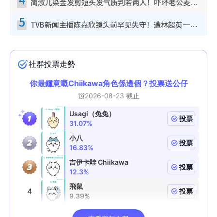
简淑儿染金发剪短头发气质判若两人！吓坏老公麦大力都认不出：“你做什么？”
5
TVB新闻主播陈嘉欣镜头前罕见失守！遭林超英一句话突袭吓坏当场大笑