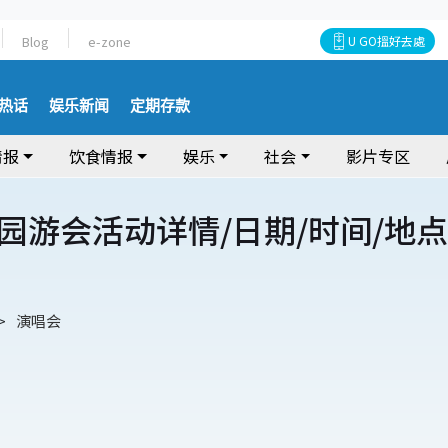
Blog
e-zone
U GO搵好去處
热话
娱乐新闻
定期存款
情报
饮食情报
娱乐
社会
影片专区
园游会活动详情/日期/时间/地点
演唱会