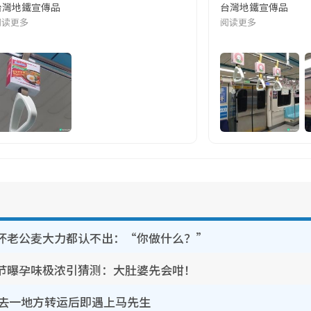
台灣地鐵宣傳品
台灣地鐵宣傳品
本改編自同名網絡漫畫,故事主軸圍繞女主角柳寶娜 —— 表面上是一間公司
阅读更多
阅读更多
坏老公麦大力都认不出：“你做什么？”
节曝孕味极浓引猜测：大肚婆先会咁！
靠去一地方转运后即遇上马先生