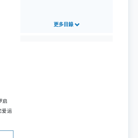
罗启
恋爱运