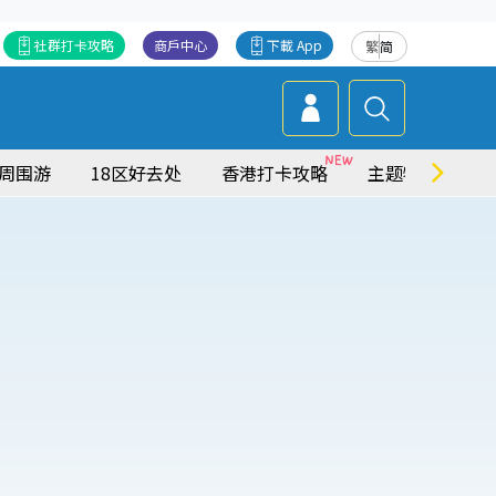
社群打卡攻略
商戶中心
下載 App
繁
简
周围游
18区好去处
香港打卡攻略
主题特集