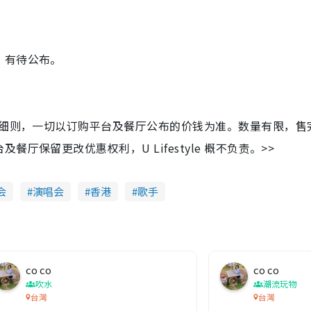
，有待公布。
及细则，一切以订购平台及餐厅公布的价钱为准。数量有限，售
保留更改优惠权利，U Lifestyle 概不负责。>>
会
演唱会
香港
歌手
co co
co co
吹水
潮流玩物
台灣
台灣