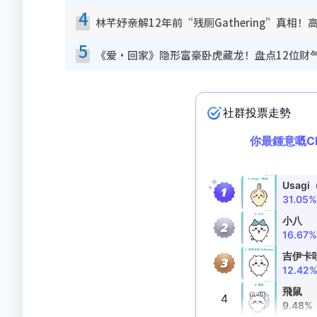
4
林芊妤亲解12年前“残厕Gathering”真相
5
《爱·回家》隐形富豪卧虎藏龙！盘点12位财