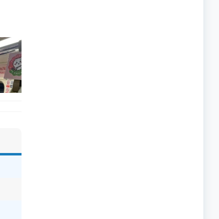
的職員,但其實暗地裡是負責處決逃過法網罪犯的阻擊手｡ 劇情從柳寶娜結束