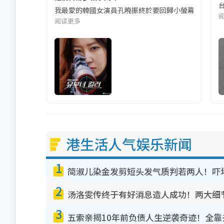
我最愛的韓國女演員孔曉振終於要回歸小螢幕啦!這次的劇
阅读更多
港生活人气娱乐新闻
1
简淑儿染金发剪短头发气质判若两人！吓
2
汤洛雯传终于有好消息造人成功！两大细
3
五索亲揭10年前负债人生逆袭奇迹！全