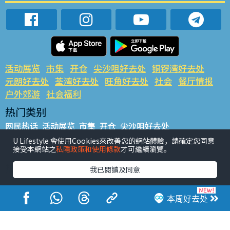
活动展览
市集
开仓
尖沙咀好去处
铜锣湾好去处
元朗好去处
荃湾好去处
旺角好去处
社会
餐厅情报
户外郊游
社会福利
热门类别
网民热话
活动展览
市集
开仓
尖沙咀好去处
铜锣湾好去处
元朗好去处
荃湾好去处
旺角好去处
社会
U Lifestyle 會使用Cookies來改善您的網站體驗，請確定您同意
接受本網站之
私隱政策和使用條款
才可繼續瀏覽。
餐厅情报
户外郊游
热门标签
我已閱讀及同意
#UGO揾好去处
#人气活动推介
#美食社群热话
#亲子玩乐好去处
#ULifestyle应用程式
#限时抢
本周好去处
#UJetso礼物放送
#ULifestyle商户中心
#著数
#网络热话
香港经济日报版权所有©2026