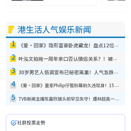
港生活人气娱乐新闻
1
《爱·回家》隐形富豪卧虎藏龙！盘点12位财气逼人的有钱艺人：这位美女3亿身家不愁做
2
叶泓文拍拖一周年亲口否认情侣关系？！被质疑感情造假竟称GM“普通同事”
3
30岁男艺人低调宣布已秘密离巢！人气急跌变失踪人口：“这几年过得并不容易”
4
《爱·回家》童星Philip仔暂别幕前久违现身！15岁近况暴风成长长高变帅气少年
5
TVB新闻主播陈嘉欣镜头前罕见失守！遭林超英一句话突袭吓坏当场大笑