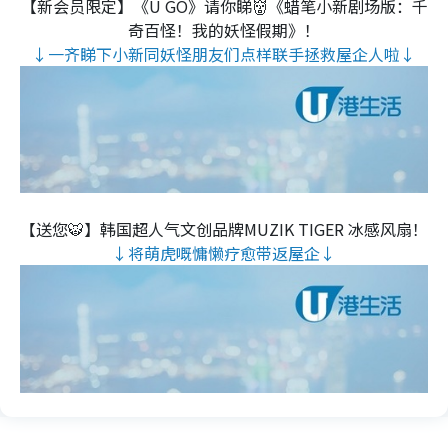
【新会员限定】《U GO》请你睇👹《蜡笔小新剧场版：千
奇百怪！我的妖怪假期》！
↓一齐睇下小新同妖怪朋友们点样联手拯救屋企人啦↓
【送您🐯】韩国超人气文创品牌MUZIK TIGER 冰感风扇！
↓将萌虎嘅慵懒疗愈带返屋企↓