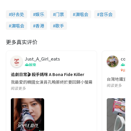
好去处
娱乐
门票
演唱会
音乐会
演唱会
香港
歌手
更多真实评价
Just_A_Girl_eats
co c
娛樂
吹
台灣
追劇日常🎬 殺手媽咪 A Bona Fide Killer
台灣地鐵宣
我最愛的韓國女演員孔曉振終於要回歸小螢幕啦!這次的劇本改編自同名
阅读更多
阅读更多