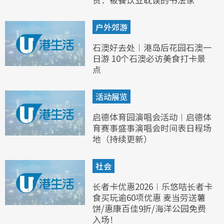
户外郊游
石澳好去处︱港岛后花园石澳一
日游 10个石澳必访美食打卡景
点
活动展览
启德体育园演唱会活动︱启德体
育赛事盛事演唱会时间表日程场
地（持续更新）
社会
长者卡优惠2026︱乐悠咭长者卡
食买玩逾60项优惠 麦当劳送薯
饼/惠康百佳9折/海洋公园免费
入场！