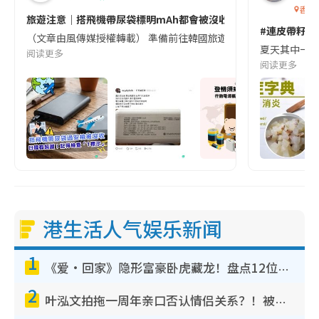
香港
旅遊注意｜搭飛機帶尿袋標明mAh都會被沒收😱出發前切記檢查「1
#連皮帶籽都
（文章由風傳媒授權轉載） 準備前往韓國旅遊的民眾，近期要特別留
夏天其中一種時
阅读更多
阅读更多
港生活人气娱乐新闻
1
《爱·回家》隐形富豪卧虎藏龙！盘点12位财气逼人的有钱艺人：这位美女3亿身家不愁做
2
叶泓文拍拖一周年亲口否认情侣关系？！被质疑感情造假竟称GM“普通同事”