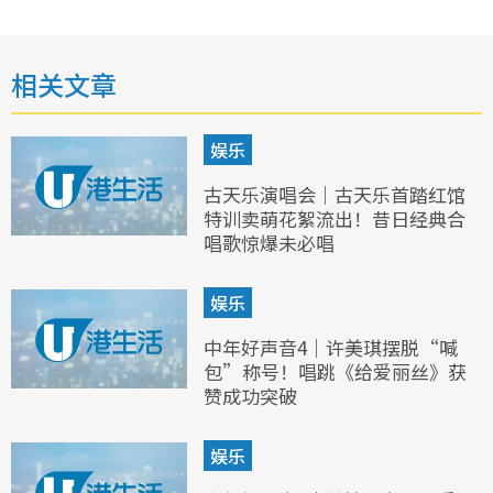
相关文章
娱乐
古天乐演唱会｜古天乐首踏红馆
特训卖萌花絮流出！昔日经典合
唱歌惊爆未必唱
娱乐
中年好声音4｜许美琪摆脱“喊
包”称号！唱跳《给爱丽丝》获
赞成功突破
娱乐