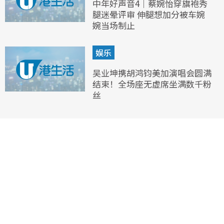
中年好声音4｜蔡婉怡穿旗袍秀
腿迷晕评审 伸腿想加分被车婉
婉当场制止
娱乐
吴业坤携胡鸿钧美加演唱会圆满
结束！全场座无虚席坐满数千粉
丝