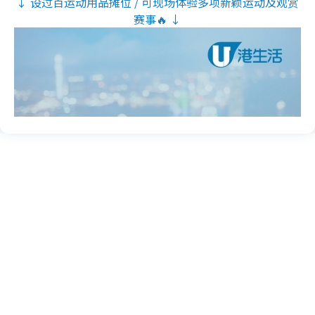
↓ 设过百运动用品摊位 / 可现场体验多项新颖运动及观赏
赛事🔥 ↓