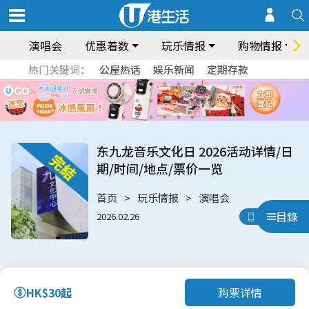
演唱会
优惠着数
玩乐情报
购物情报
热门关键词：
公屋热话
娱乐新闻
定期存款
东九龙音乐文化日 2026活动详情/日
期/时间/地点/票价一览
首页
玩乐情报
演唱会
目錄
2026.02.26
用App睇
购票详情
HK$30起