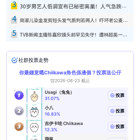
3
30岁男艺人低调宣布已秘密离巢！人气急跌变失踪人口：“这几年过得并不容易”
4
简淑儿染金发剪短头发气质判若两人！吓坏老公麦大力都认不出：“你做什么？”
5
TVB新闻主播陈嘉欣镜头前罕见失守！遭林超英一句话突袭吓坏当场大笑