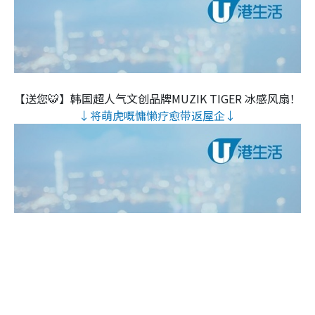
【送您🐯】韩国超人气文创品牌MUZIK TIGER 冰感风扇！
↓将萌虎嘅慵懒疗愈带返屋企↓