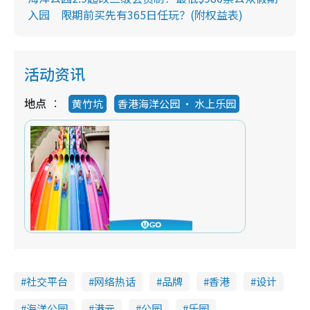
入园 限期前买先有365日任玩？(附权益表)
活动资讯
地点
黄竹坑
香港海洋公园 ‧ 水上乐园
社交平台
网络热话
品牌
香港
设计
海洋公园
港元
公园
乐园