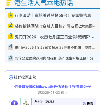
港生活人气本地热话
1
行李清洁｜车轮脏过马桶58倍！专家警告忌用酒精擦 教1招免脏手除菌
2
装修拆铁闸随时变贼人目标？网友揭2大关键用途：装新款等于白装？附新旧铁闸分别
3
鬼门开2026｜农历七月撞正日全食特别邪？专家警告切忌做一事！揭4大禁忌+2招保平安
4
鬼门开2026｜8.13鬼节禁忌 22件事不能做！烧肉、刺身要少食？半夜勿吹口哨/打给个电话
5
网传公立医院改用内地/副厂药？医生拆解正副厂分别，揭4类人换药随时出事