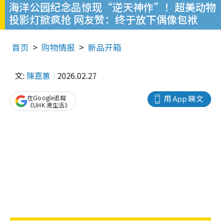
海洋公园纪念品惊现“逆天神作”！超美动物
投影灯掀疯抢 网友赞：终于放下偶像包袱
首页
购物情报
新品开箱
文:
陳嘉蕙
2026.02.27
在Google追蹤
用 App 睇文
《UHK 港生活》