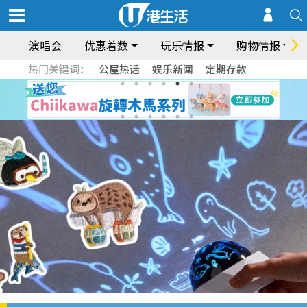
演唱会
优惠着数
玩乐情报
购物情报
热门关键词：
公屋热话
娱乐新闻
定期存款