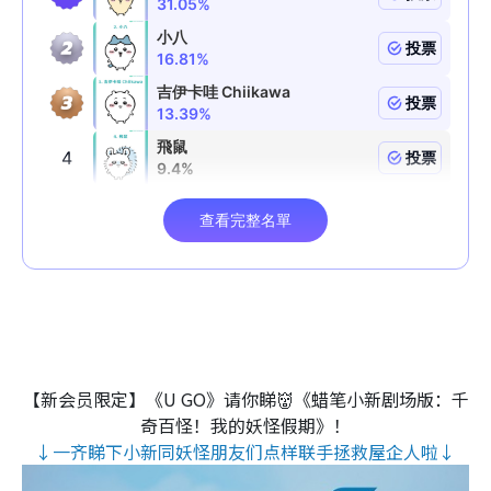
【新会员限定】《U GO》请你睇👹《蜡笔小新剧场版：千
奇百怪！我的妖怪假期》！
↓一齐睇下小新同妖怪朋友们点样联手拯救屋企人啦↓