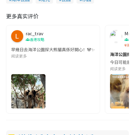
更多真实评价
rac_trav
Mrs1
香港攻略
香
海洋
早幾日去海洋公園探大熊貓真係好開心！🐼✨ 一入園就衝去大熊貓
海洋公園探企鵝
阅读更多
今日可能是海洋
阅读更多