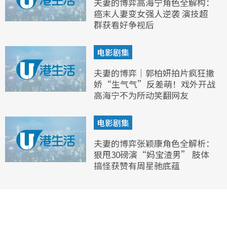
夫妻的博弈高海宁角色全解构：
癌末人妻变女强人逆袭 演技超
群获看好争视后
电影剧集
夫妻的博弈｜郭柏妍拍片疯狂撒
娇“生气气”反差萌！戏外开战
高海宁不为所动笑翻网友
电影剧集
夫妻的博弈张颖康角色全解析：
狠甩30磅演“妈宝渣男” 肢体
搞怪获赞有周星驰底蕴