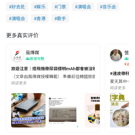
好去处
娱乐
门票
演唱会
音乐会
演唱会
香港
歌手
更多真实评价
風傳媒
營養教
旅遊攻略
生
香港
旅遊注意｜搭飛機帶尿袋標明mAh都會被沒收😱出發前切記檢查「1
#連皮帶籽都
（文章由風傳媒授權轉載） 準備前往韓國旅遊的民眾，近期要特別留
夏天其中一種時
阅读更多
阅读更多