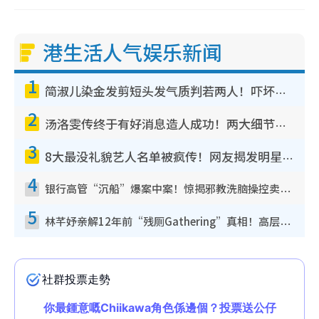
港生活人气娱乐新闻
1
简淑儿染金发剪短头发气质判若两人！吓坏老公麦大力都认不出：“你做什么？”
2
汤洛雯传终于有好消息造人成功！两大细节曝孕味极浓引猜测：大肚婆先会咁！
3
8大最没礼貌艺人名单被疯传！网友揭发明星真面目，一致数落这一位是无品天花板？
4
银行高管“沉船”爆案中案！惊揭邪教洗脑操控卖淫被吞600万，幕后黑手讲多错多
5
林芊妤亲解12年前“残厕Gathering”真相！高层解约一句话重创尊严，至今拒返TVB