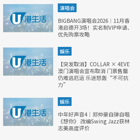
演唱会
BIGBANG演唱会2026︱11月香
港启德开3场！实名制VIP申请、
优先购票攻略
娱乐
【突发取消】COLLAR × 4EVE
澳门演唱会宣布取消 门票售罄
仍难逃厄运 乐迷怒轰“不可抗
力”
娱乐
中年好声音4｜郑仲豪自弹自唱
《想你》 改编Swing Jazz获林
志美高度评价