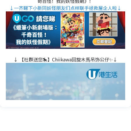
奇百怪！我的妖怪假期》！
↓一齐睇下小新同妖怪朋友们点样联手拯救屋企人啦↓
↓ 【社群送您🎠】Chiikawa回旋木⾺吊饰公仔✨↓