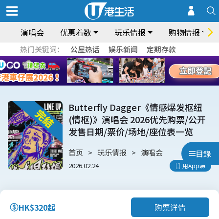
演唱会
优惠着数
玩乐情报
购物情报
热门关键词：
公屋热话
娱乐新闻
定期存款
Butterfly Dagger《情感爆发枢纽
(情枢)》演唱会 2026优先购票/公开
发售日期/票价/场地/座位表一览
首页
玩乐情报
演唱会
目錄
2026.02.24
用App睇
购票详情
HK$320起