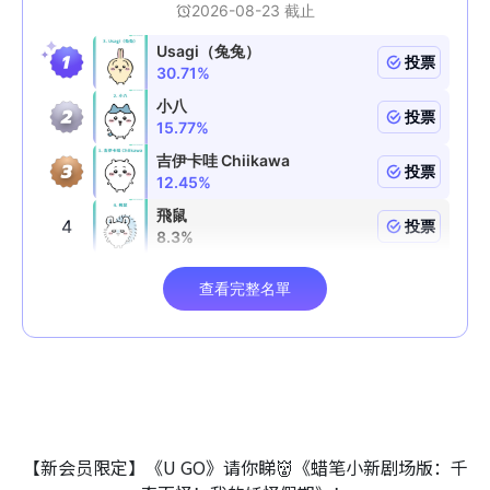
【新会员限定】《U GO》请你睇👹《蜡笔小新剧场版：千