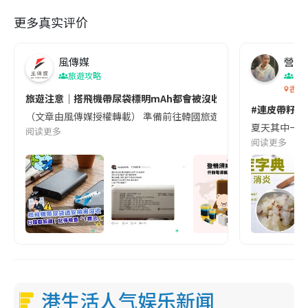
更多真实评价
風傳媒
營養教
旅遊攻略
生
香港
旅遊注意｜搭飛機帶尿袋標明mAh都會被沒收😱出發前切記檢查「1
#連皮帶籽都
（文章由風傳媒授權轉載） 準備前往韓國旅遊的民眾，近期要特別留
夏天其中一種時
阅读更多
阅读更多
港生活人气娱乐新闻