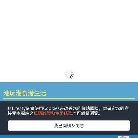
港玩港食港生活
U Lifestyle 會使用Cookies來改善您的網站體驗，請確定您同意
接受本網站之
私隱政策和使用條款
才可繼續瀏覽。
我已閱讀及同意
活动展览
市集
开仓
尖沙咀好去处
铜锣湾好去处