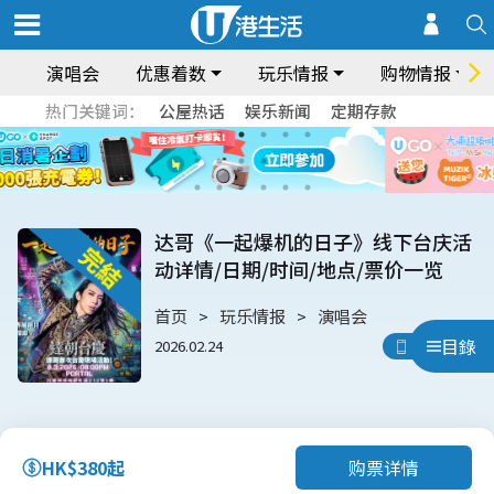
演唱会
优惠着数
玩乐情报
购物情报
热门关键词：
公屋热话
娱乐新闻
定期存款
达哥《一起爆机的日子》线下台庆活
动详情/日期/时间/地点/票价一览
首页
玩乐情报
演唱会
目錄
2026.02.24
用App睇
购票详情
HK$380起