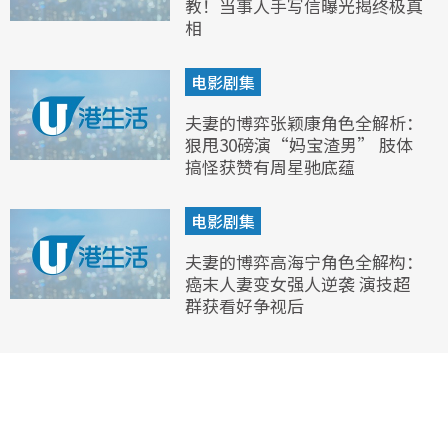
教！当事人手写信曝光揭终极真
相
电影剧集
夫妻的博弈张颖康角色全解析：
狠甩30磅演“妈宝渣男” 肢体
搞怪获赞有周星驰底蕴
电影剧集
夫妻的博弈高海宁角色全解构：
癌末人妻变女强人逆袭 演技超
群获看好争视后