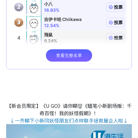
【新会员限定】《U GO》请你睇👹《蜡笔小新剧场版：千
奇百怪！我的妖怪假期》！
↓一齐睇下小新同妖怪朋友们点样联手拯救屋企人啦↓