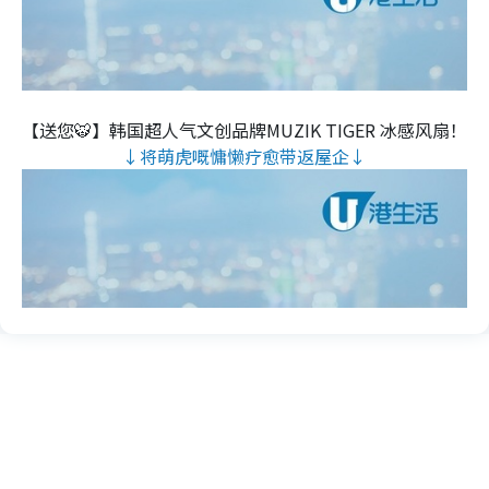
【送您🐯】韩国超人气文创品牌MUZIK TIGER 冰感风扇！
↓将萌虎嘅慵懒疗愈带返屋企↓