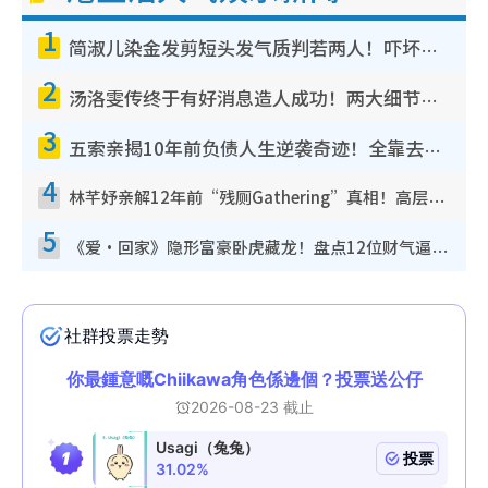
1
简淑儿染金发剪短头发气质判若两人！吓坏老公麦大力都认不出：“你做什么？”
2
汤洛雯传终于有好消息造人成功！两大细节曝孕味极浓引猜测：大肚婆先会咁！
3
五索亲揭10年前负债人生逆袭奇迹！全靠去一地方转运后即遇上马先生
4
林芊妤亲解12年前“残厕Gathering”真相！高层解约一句话重创尊严，至今拒返TVB
5
《爱·回家》隐形富豪卧虎藏龙！盘点12位财气逼人的有钱艺人：这位美女3亿身家不愁做