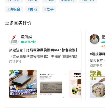
演唱会
香港
歌手
更多真实评价
風傳媒
營養教
旅遊攻略
生
香港
旅遊注意｜搭飛機帶尿袋標明mAh都會被沒收😱出發前切記檢查「1
#連皮帶籽都
（文章由風傳媒授權轉載） 準備前往韓國旅遊的民眾，近期要特別留
夏天其中一種時
阅读更多
阅读更多