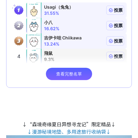
↓“森境奇缘夏日异想寻龙记”限定精品↓
↓漫游秘境地垫、多用途旅行收纳袋↓