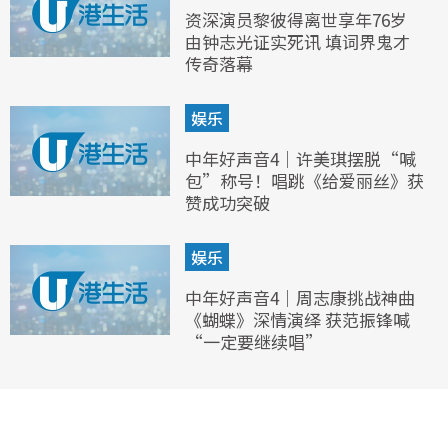
资深演员黎彼得离世享年76岁
由钟志光证实死讯 填词界鬼才
传奇落幕
娱乐
中年好声音4｜许美琪摆脱“喊
包”称号！唱跳《给爱丽丝》获
赞成功突破
娱乐
中年好声音4｜周志康挑战神曲
《蝴蝶》深情演绎 获范振锋喊
“一定要继续唱”