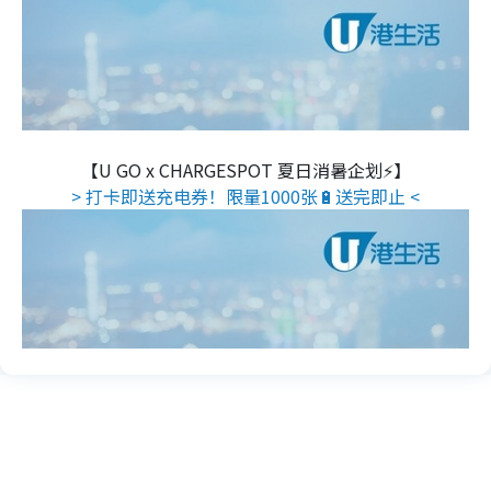
【U GO x CHARGESPOT 夏日消暑企划⚡】
> 打卡即送充电券！限量1000张🔋送完即止 <