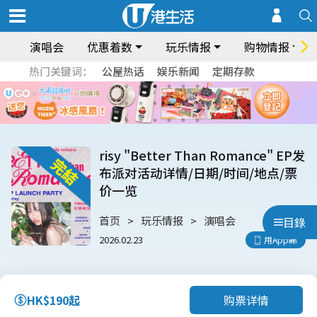
演唱会
优惠着数
玩乐情报
购物情报
热门关键词：
公屋热话
娱乐新闻
定期存款
risy "Better Than Romance" EP发
布派对活动详情/日期/时间/地点/票
价一览
首页
玩乐情报
演唱会
目錄
2026.02.23
用App睇
购票详情
HK$190起