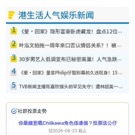
港生活人气娱乐新闻
1
《爱·回家》隐形富豪卧虎藏龙！盘点12位财气逼人的有钱艺人：这位美女3亿身家不愁做
2
叶泓文拍拖一周年亲口否认情侣关系？！被质疑感情造假竟称GM“普通同事”
3
30岁男艺人低调宣布已秘密离巢！人气急跌变失踪人口：“这几年过得并不容易”
4
《爱·回家》童星Philip仔暂别幕前久违现身！15岁近况暴风成长长高变帅气少年
5
TVB新闻主播陈嘉欣镜头前罕见失守！遭林超英一句话突袭吓坏当场大笑