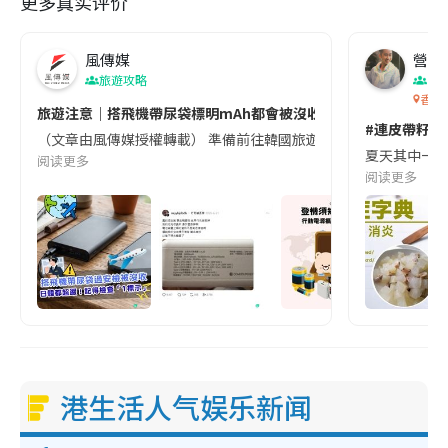
更多真实评价
風傳媒
營養教
旅遊攻略
生
香港
旅遊注意｜搭飛機帶尿袋標明mAh都會被沒收😱出發前切記檢查「1
#連皮帶籽都
（文章由風傳媒授權轉載） 準備前往韓國旅遊的民眾，近期要特別留
夏天其中一種時
阅读更多
阅读更多
港生活人气娱乐新闻