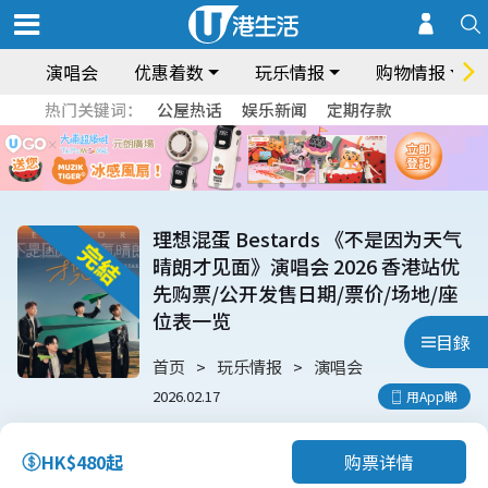
演唱会
优惠着数
玩乐情报
购物情报
热门关键词：
公屋热话
娱乐新闻
定期存款
理想混蛋 Bestards 《不是因为天气
晴朗才见面》演唱会 2026 香港站优
先购票/公开发售日期/票价/场地/座
位表一览
目錄
首页
玩乐情报
演唱会
2026.02.17
用App睇
购票详情
HK$480起