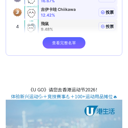
《U GO》请您去香港运动节2026！
体验新兴运动💦＋竞技赛事💪＋100+运动用品摊位🔥