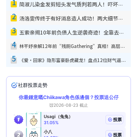
1
简淑儿染金发剪短头发气质判若两人！吓坏老公麦大力都认不出：“你做什么？”
2
汤洛雯传终于有好消息造人成功！两大细节曝孕味极浓引猜测：大肚婆先会咁！
3
五索亲揭10年前负债人生逆袭奇迹！全靠去一地方转运后即遇上马先生
4
林芊妤亲解12年前“残厕Gathering”真相！高层解约一句话重创尊严，至今拒返TVB
5
《爱·回家》隐形富豪卧虎藏龙！盘点12位财气逼人的有钱艺人：这位美女3亿身家不愁做