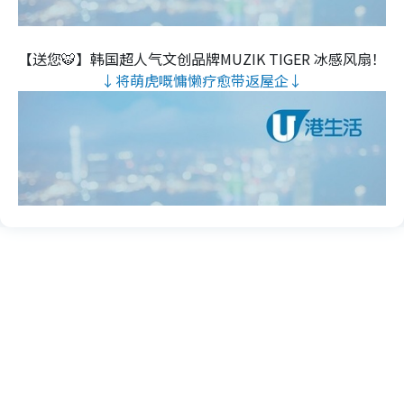
【送您🐯】韩国超人气文创品牌MUZIK TIGER 冰感风扇！
↓将萌虎嘅慵懒疗愈带返屋企↓