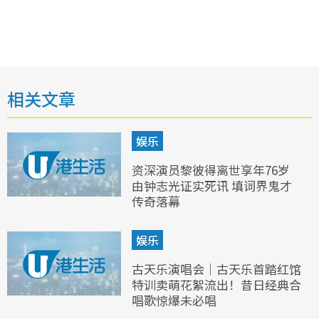
相关文章
娱乐
资深演员黎彼得离世享年76岁
由钟志光证实死讯 填词界鬼才
传奇落幕
娱乐
古天乐演唱会｜古天乐首踏红馆
特训卖萌花絮流出！昔日经典合
唱歌惊爆未必唱