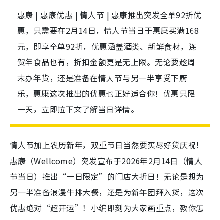
惠康 | 惠康优惠 | 情人节 | 惠康推出突发全单92折优
惠，只需要在2月14日，情人节当日于惠康买满168
元，即享全单92折，优惠涵盖酒类、新鲜食材，连
贺年食品也有，折扣金额更是无上限。无论要趁周
末办年货，还是准备在情人节与另一半享受下厨
乐，惠康这次推出的优惠也正好适合你！优惠只限
一天，立即拉下文了解当日详情。
情人节加上农历新年，双重节日当然要买尽好货庆祝！
惠康（Wellcome）突发宣布于2026年2月14日（情人
节当日）推出“一日限定”的门店大折日！无论是想为
另一半准备浪漫牛排大餐，还是为新年团拜入货，这次
优惠绝对“超开运”！小编即刻为大家画重点，教你怎