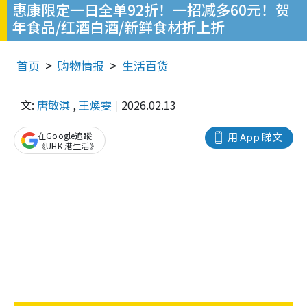
惠康限定一日全单92折！一招减多60元！贺
年食品/红酒白酒/新鲜食材折上折
首页
购物情报
生活百货
文:
唐敏淇
,
王煥雯
2026.02.13
在Google追蹤
用 App 睇文
《UHK 港生活》