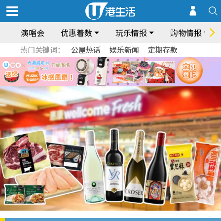
演唱会
优惠着数
玩乐情报
购物情报
热门关键词：
公屋热话
娱乐新闻
定期存款