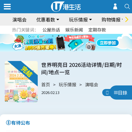
演唱会
优惠着数
玩乐情报
购物情报
热门关键词：
公屋热话
娱乐新闻
定期存款
世界明亮日 2026活动详情/日期/时
间/地点一览
首页
玩乐情报
演唱会
目錄
2026.02.13
用App睇
有待公布