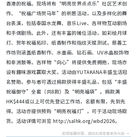
香港的祝福。现场将有“明亮世界点点乐”社区艺术创
作、“祝福广场贺马年”的祈愿活动，以及多样化的舞
台表演，包括泰国水龙舞、音乐Live、吉祥物互动剧场
和手偶剧场。此外，还有丰富的摊位活动，如彩绘月球
灯、贺年祝福拓印、纸香制作和指纹天赋测试。慈善工
作坊则涵盖纸香制作、水墨画、钻石画、UV水晶胶饰物
和非洲鼓等。吉祥物“向心”将提供免费拥抱，现场亦
设有趣味游戏赢取大奖。活动由YUTAKANA丰盛生活冠
名赞助。参与者可透过捐款获得丰盛礼品，包括“丰盛
祝福御守”全套（共8款）及“明亮福袋”。捐款满
HK$444或以上可优先登记工作坊，名额有限，先到先
得。活动亦提供预购“明亮祝福灯”，可于活动现场取
货。活动详情可浏览 http://salhk.org/wbd2026。