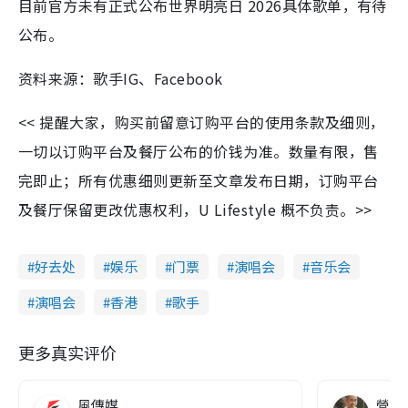
目前官方未有正式公布世界明亮日 2026具体歌单，有待
公布。
资料来源：歌手IG、Facebook
<< 提醒大家，购买前留意订购平台的使用条款及细则，
一切以订购平台及餐厅公布的价钱为准。数量有限，售
完即止；所有优惠细则更新至文章发布日期，订购平台
及餐厅保留更改优惠权利，U Lifestyle 概不负责。>>
好去处
娱乐
门票
演唱会
音乐会
演唱会
香港
歌手
更多真实评价
風傳媒
營養教