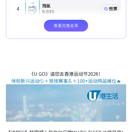
《U GO》请您去香港运动节2026！
体验新兴运动💦＋竞技赛事💪＋100+运动用品摊位🔥