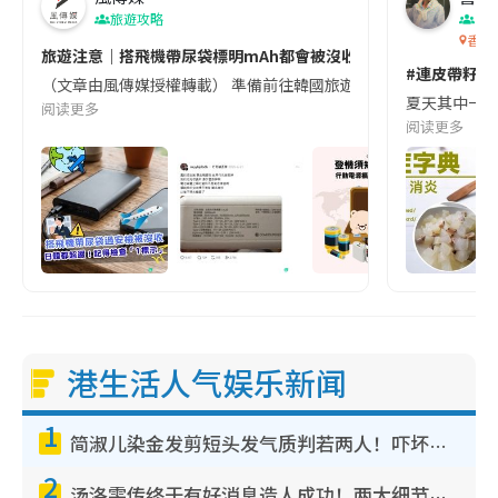
旅遊攻略
生
香港
旅遊注意｜搭飛機帶尿袋標明mAh都會被沒收😱出發前切記檢查「1
#連皮帶籽都
（文章由風傳媒授權轉載） 準備前往韓國旅遊的民眾，近期要特別留
夏天其中一種時
阅读更多
阅读更多
港生活人气娱乐新闻
1
简淑儿染金发剪短头发气质判若两人！吓坏老公麦大力都认不出：“你做什么？”
2
汤洛雯传终于有好消息造人成功！两大细节曝孕味极浓引猜测：大肚婆先会咁！