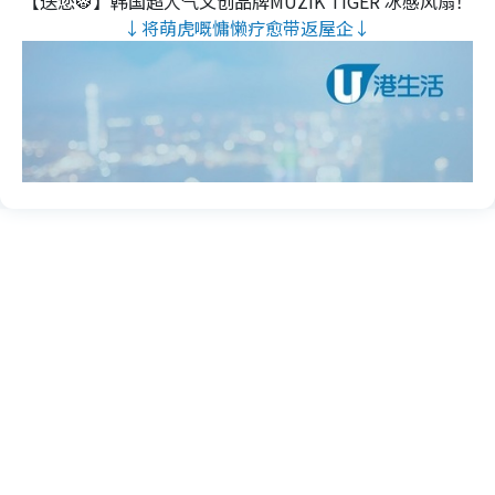
【送您🐯】韩国超人气文创品牌MUZIK TIGER 冰感风扇！
↓将萌虎嘅慵懒疗愈带返屋企↓