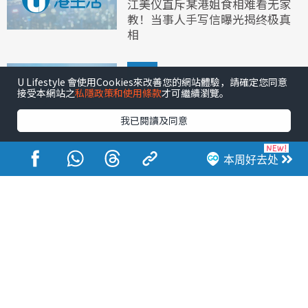
江美仪直斥某港姐食相难看无家
教！当事人手写信曝光揭终极真
相
娱乐
U Lifestyle 會使用Cookies來改善您的網站體驗，請確定您同意
接受本網站之
私隱政策和使用條款
才可繼續瀏覽。
资深演员黎彼得离世享年76岁
由钟志光证实死讯 填词界鬼才
我已閱讀及同意
传奇落幕
本周好去处