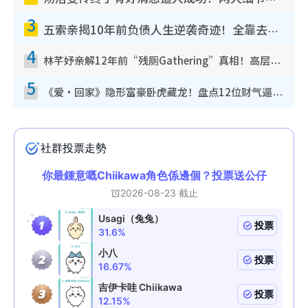
3
五索亲揭10年前负债人生逆袭奇迹！全靠去一地方转运后即遇上马先生
4
林芊妤亲解12年前“残厕Gathering”真相！高层解约一句话重创尊严，至今拒返TVB
5
《爱·回家》隐形富豪卧虎藏龙！盘点12位财气逼人的有钱艺人：这位美女3亿身家不愁做