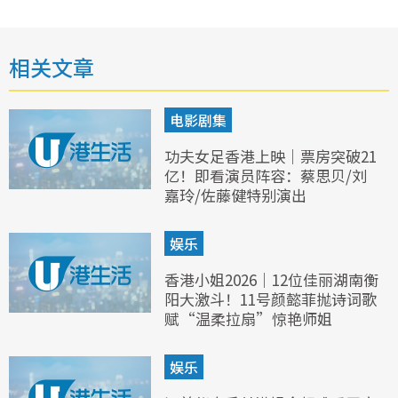
相关文章
电影剧集
功夫女足香港上映｜票房突破21
亿！即看演员阵容：蔡思贝/刘
嘉玲/佐藤健特别演出
娱乐
香港小姐2026｜12位佳丽湖南衡
阳大激斗！11号颜懿菲抛诗词歌
赋“温柔拉扇”惊艳师姐
娱乐