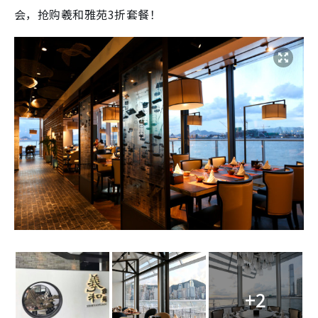
会，抢购羲和雅苑3折套餐！
+2