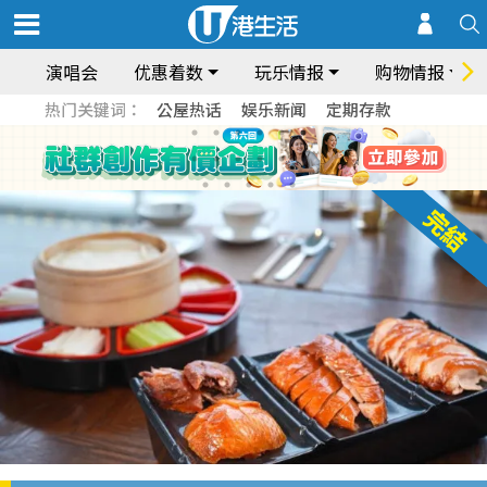
演唱会
优惠着数
玩乐情报
购物情报
热门关键词：
公屋热话
娱乐新闻
定期存款