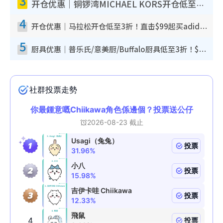
3
开仓优惠｜铜锣湾MICHAEL KORS开仓低至17折！直击$500起买手袋/钱包/鞋款 必买经典Jet Set系列
4
开仓优惠｜马拉松开仓低至3折！直击$99起买adidas／New Balance／Puma鞋款 STANLEY保温杯劈价至$119起
5
厨具优惠｜普乐氏/意美厨/Buffalo厨具低至3折！$89起买煎锅/炒锅/个人锅 同场小家电激减至$99起