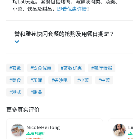
均150元起，套餐包括烤鸭、海鲜或肉类、汤羹、
小菜、饮品及甜品，
即看优惠详情
！
誉和雅苑快闪套餐的抢购及用餐日期是？
著数
饮食优惠
著数优惠
餐厅情报
美食
东涌
尖沙咀
小菜
中菜
港式
甜品
更多真实评价
NicoleHeiTong
Ling
著數報料
香