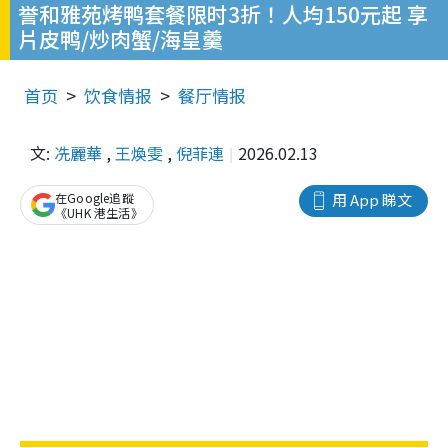
誉和雅苑烤鸭套餐限时3折！人均150元起 享
片皮鸭/炒肉蟹/海皇羹
首页
饮食情报
餐厅情报
文:
冼麗華
,
王煥雯
,
倪菲連
2026.02.13
在Google追蹤
用 App 睇文
《UHK 港生活》