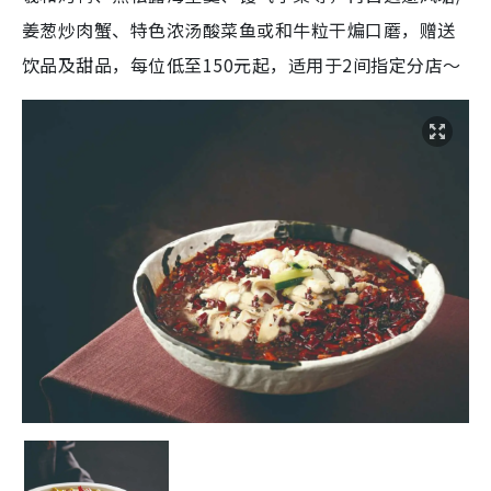
姜葱炒肉蟹、特色浓汤酸菜鱼或和牛粒干煸口蘑，赠送
饮品及甜品，每位低至150元起，适用于2间指定分店～