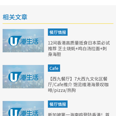
相关文章
餐厅情报
12间香港高质量抵食日本菜必试
推荐 芝士烧蚝+鸡白汤拉面+刺
身海胆
Cafe
【西九餐厅】7大西九文化区餐
厅/Cafe推介 饱览维港海景叹咖
啡/pizza/热狗
餐厅情报
新加坡第一海南鸡登陆香港！首