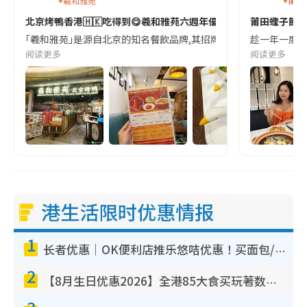
羲和雅苑
莆田
北京烤鴨香港🇭🇰吃得到😋羲和雅苑六週年優惠詳情
莆田蟶子節
｢羲和雅苑｣是源自北京的知名餐飲品牌,其招牌｢羲和烤鴨｣以獨創的｢烤
趁一年一度蟶
阅读更多
阅读更多
港生活限时优惠情报
1
长者优惠｜OK便利店推乐悠咭优惠！买面包/牛奶/保健品拍卡即减
2
【8月生日优惠2026】全港85大食买玩著数攻略 自助餐/火锅放题同行免费＋诚品/DONKI送现金券