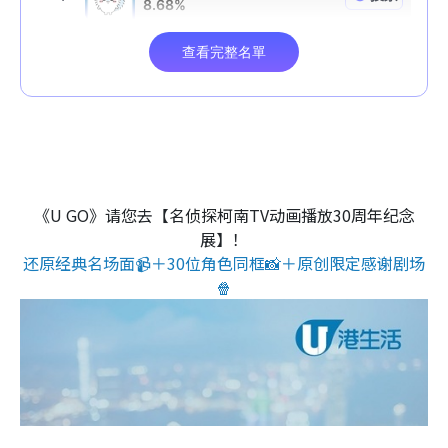
《U GO》请您去【名侦探柯南TV动画播放30周年纪念
展】！
还原经典名场面📹＋30位角色同框📸＋原创限定感谢剧场
🍿