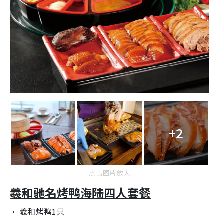
+2
点击图片放大
羲和驰名烤鸭海陆四人套餐
‧ 羲和烤鸭1只