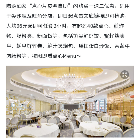
陶源酒家“点心片皮鸭自助”闪购买一送二优惠，适用
于尖沙咀及旺角分店，即日起点击文底链接即可抢购，
人均96元起即可任食2小时，有超过40款点心、煎炸
物、肠粉类、粉面饭等，包括笋尖鲜虾饺、蟹籽烧卖
皇、蚝皇鲜竹卷、鲍汁叉烧包、瑶柱蛋白炒饭、香茜牛
肉肠粉等，按图即看点心Menu～