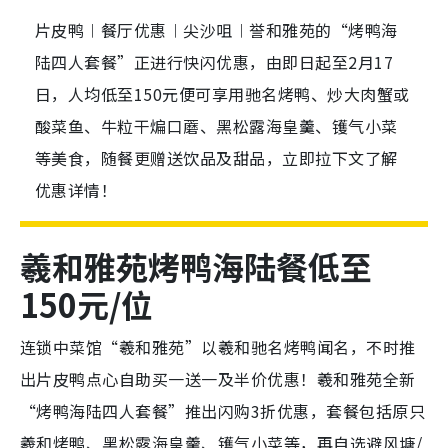
片皮鸭︱餐厅优惠︱尖沙咀︱誉和雅苑的“烤鸭海
陆四人套餐”正进行快闪优惠，由即日起至2月17
日，人均低至150元便可享用驰名烤鸭、炒大肉蟹或
酸菜鱼、牛粒干煸口蘑、黑松露海皇羹、镬气小菜
等美食，随餐更赠送饮品及甜品，立即拉下文了解
优惠详情！
羲和雅苑烤鸭海陆餐低至
150元/位
连锁中菜馆“羲和雅苑”以羲和驰名烤鸭闻名，不时推
出片皮鸭点心自助买一送一及半价优惠！羲和雅苑全新
“烤鸭海陆四人套餐”推出闪购3折优惠，套餐包括原只
羲和烤鸭、黑松露海皇羹、镬气小菜等，再自选避风塘/