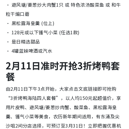
‧ 避风塘/姜葱炒大肉蟹1只 或 特色浓汤酸菜鱼 或 和牛
粒干煸口蘑
‧ 黑松露海皇羹 (位上)
‧ 128元或以下镬气小菜 (任选1款)
‧ 是日精选甜品
‧ 4罐蓝妹啤酒或汽水
2月11日准时开抢3折烤鸭套
餐
由2月11日下午3点开始，大家点击文底链接即可抢购
“3折烤鸭海陆四人套餐”，以人均150元起超值价，享
用片皮鸭、避风塘/姜葱炒肉蟹、酸菜鱼、黑松露海皇
羹、镬气小菜等美食，农历新年期间适用，有东涌及尖
沙咀2间分店选择，可预订至3月31日！立即把握优惠机