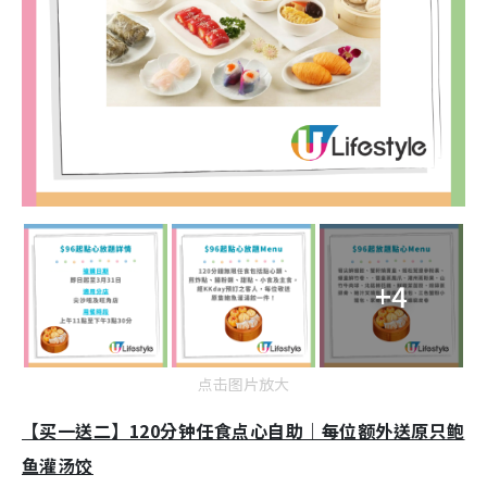
+4
点击图片放大
【买一送二】120分钟任食点心自助｜每位额外送原只鲍
鱼灌汤饺