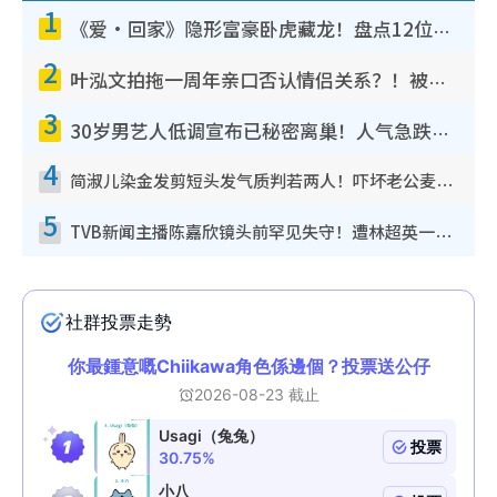
1
《爱·回家》隐形富豪卧虎藏龙！盘点12位财气逼人的有钱艺人：这位美女3亿身家不愁做
2
叶泓文拍拖一周年亲口否认情侣关系？！被质疑感情造假竟称GM“普通同事”
3
30岁男艺人低调宣布已秘密离巢！人气急跌变失踪人口：“这几年过得并不容易”
4
简淑儿染金发剪短头发气质判若两人！吓坏老公麦大力都认不出：“你做什么？”
5
TVB新闻主播陈嘉欣镜头前罕见失守！遭林超英一句话突袭吓坏当场大笑