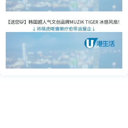
【送您🐯】韩国超人气文创品牌MUZIK TIGER 冰感风扇！
↓将萌虎嘅慵懒疗愈带返屋企↓