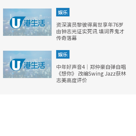
娱乐
资深演员黎彼得离世享年76岁
由钟志光证实死讯 填词界鬼才
传奇落幕
娱乐
中年好声音4｜郑仲豪自弹自唱
《想你》 改编Swing Jazz获林
志美高度评价