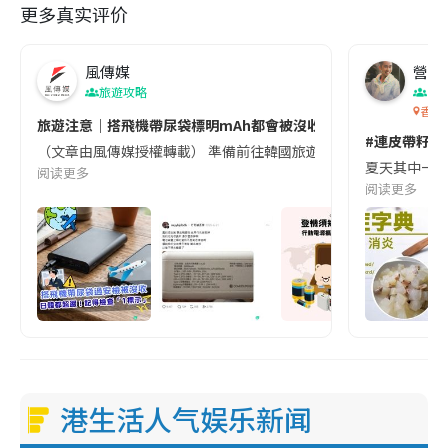
更多真实评价
風傳媒
營養教
旅遊攻略
生
香港
旅遊注意｜搭飛機帶尿袋標明mAh都會被沒收😱出發前切記檢查「1
#連皮帶籽都
（文章由風傳媒授權轉載） 準備前往韓國旅遊的民眾，近期要特別留
夏天其中一種時
阅读更多
阅读更多
港生活人气娱乐新闻