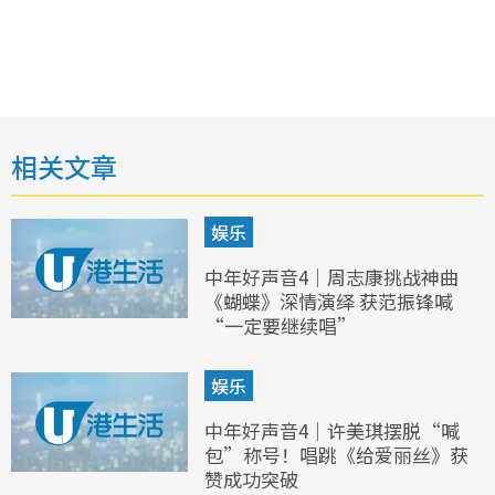
相关文章
娱乐
中年好声音4｜周志康挑战神曲
《蝴蝶》深情演绎 获范振锋喊
“一定要继续唱”
娱乐
中年好声音4｜许美琪摆脱“喊
包”称号！唱跳《给爱丽丝》获
赞成功突破