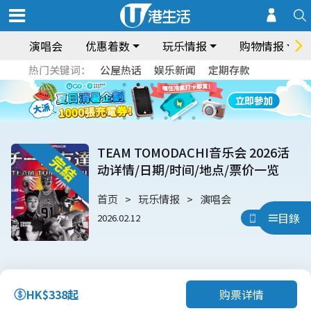
演唱会
优惠着数
玩乐情报
购物情报
热门关键词：
公屋热话
娱乐新闻
定期存款
TEAM TOMODACHI音乐会 2026活
动详情/日期/时间/地点/票价一览
首页
玩乐情报
演唱会
目錄
2026.02.12
用App睇
购票详情
HK$338起