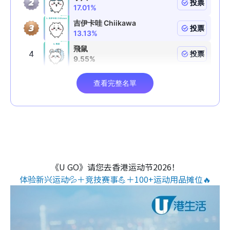
《U GO》请您去香港运动节2026！
体验新兴运动💦＋竞技赛事💪＋100+运动用品摊位🔥