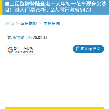
迪士尼路牌登陆全港＋大年初一花车现身尖沙
咀！港人门票75折、2人同行激省$470
首页
玩乐情报
主题乐园
文:
梁雪盈
2026.02.13
在Google追蹤
用 App 睇文
《UHK 港生活》