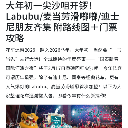
大年初一尖沙咀开锣！
Labubu/麦当劳滑嘟嘟/迪士
尼朋友齐集 附路线图＋门票
攻略
花车巡游2026｜踏入2026马年，大年初一当然要“一马
当先”去行大运！全城期待的年度盛事——“国泰新春
国际汇演之夜”将于2月17日重磅回归尖沙咀。今年阵容
可谓历年最强，除了有迪士尼、国泰等经典花车，更有
人气爆灯的Labubu、麦当劳滑嘟嘟首次加盟！以下为大
家整理花车巡游懒人包，即看今年有什么新搞作！