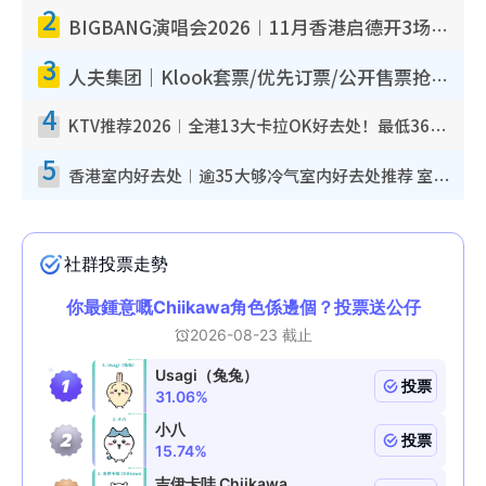
2
BIGBANG演唱会2026︱11月香港启德开3场！实名制VIP申请、优先购票攻略
3
人夫集团｜Klook套票/优先订票/公开售票抢票攻略！附票价.购票连结.场地座位表
4
KTV推荐2026︱全港13大卡拉OK好去处！最低36元起 日语歌都有！(附地址+收费详情)
5
香港室内好去处︱逾35大够冷气室内好去处推荐 室内活动免费避雨无惧下雨