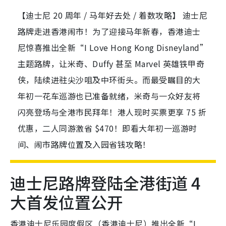
【迪士尼 20 周年 / 马年好去处 / 着数攻略】 迪士尼
路牌走进香港闹市！为了迎接马年新春，香港迪士
尼惊喜推出全新“I Love Hong Kong Disneyland”
主题路牌，让米奇、Duffy 甚至 Marvel 英雄铁甲奇
侠，陆续进驻尖沙咀及中环街头。而最受瞩目的大
年初一花车巡游也已准备就绪，米奇与一众好友将
闪亮登场与全港市民拜年！港人现时买票更享 75 折
优惠，二人同游激省 $470！即看大年初一巡游时
间、闹市路牌位置及入园省钱攻略！
迪士尼路牌登陆全港街道 4
大首发位置公开
香港迪士尼乐园度假区（香港迪士尼）推出全新“I