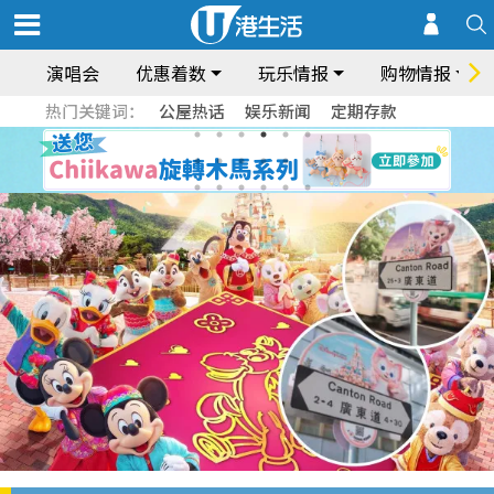
演唱会
优惠着数
玩乐情报
购物情报
热门关键词：
公屋热话
娱乐新闻
定期存款