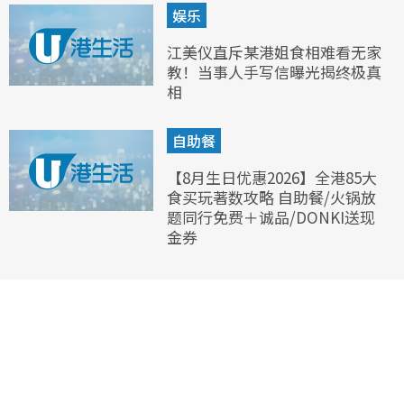
娱乐
江美仪直斥某港姐食相难看无家
教！当事人手写信曝光揭终极真
相
自助餐
【8月生日优惠2026】全港85大
食买玩著数攻略 自助餐/火锅放
题同行免费＋诚品/DONKI送现
金券