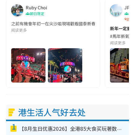
Ruby Choi
JP_
節日限定
節
啟德
之前有機會年初一在尖沙咀現場觀看國泰新春國際花車滙演，非常精彩🤩
新年一定要
阅读更多
#馬年新氣象
阅读更多
港生活人气好去处
1
【8月生日优惠2026】全港85大食买玩著数攻略 自助餐/火锅放题同行免费＋诚品/DONKI送现金券