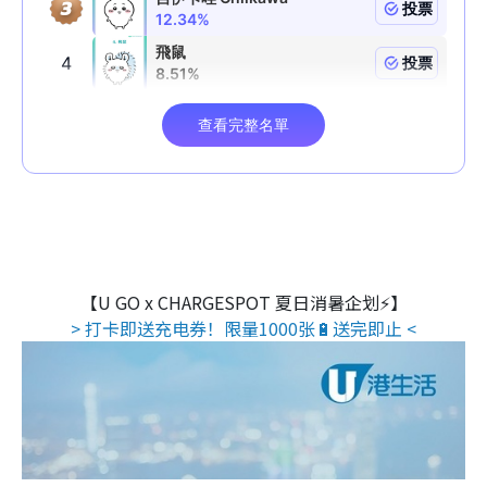
【U GO x CHARGESPOT 夏日消暑企划⚡】
> 打卡即送充电券！限量1000张🔋送完即止 <