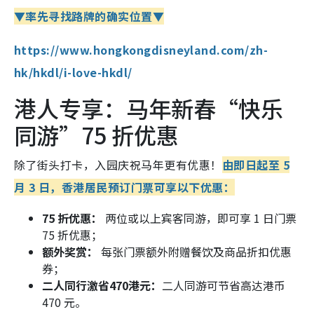
▼率先寻找路牌的确实位置▼
https://www.hongkongdisneyland.com/zh-
hk/hkdl/i-love-hkdl/
港人专享：马年新春“快乐
同游”75 折优惠
除了街头打卡，入园庆祝马年更有优惠！
由即日起至 5
月 3 日，香港居民预订门票可享以下优惠：
75 折优惠：
两位或以上宾客同游，即可享 1 日门票
75 折优惠；
额外奖赏
：
每张门票额外附赠餐饮及商品折扣优惠
券；
二人同行激省470港元：
二人同游可节省高达港币
470 元。