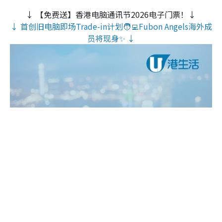
↓ 【免费送】香港电脑通讯节2026电子门票！↓
↓ 首创旧电脑即场Trade-in计划🧑‍💻Fubon Angels海外成
员将现身✨ ↓