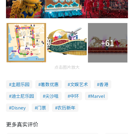
+61
点击图片放大
主题乐园
著数优惠
文娱艺术
香港
迪士尼乐园
尖沙咀
中环
Marvel
Disney
门票
农历新年
更多真实评价