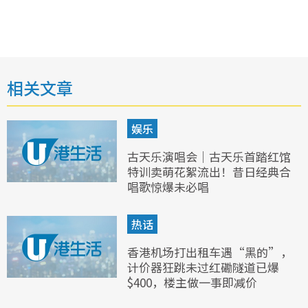
相关文章
娱乐
古天乐演唱会｜古天乐首踏红馆
特训卖萌花絮流出！昔日经典合
唱歌惊爆未必唱
热话
香港机场打出租车遇“黑的”，
计价器狂跳未过红磡隧道已爆
$400，楼主做一事即减价