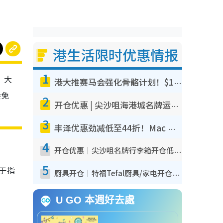
港生活限时优惠情报
1
，大
港大推赛马会强化骨骼计划！$100骨质密度X光检查 完成免费运动训练送超市礼券！附参加资格
会免
2
开仓优惠 | 尖沙咀海港城名牌运动鞋开仓低至1折！On鞋$899起/Joy&Peace鞋履$98起
3
丰泽优惠劲减低至44折！Mac mini/iPhone 17 Pro大减价！厨房家电$220起
4
开仓优惠｜尖沙咀名牌行李箱开仓低至4折！一连5日 American Tourister/ace./Hallmark $200起
5
并于指
厨具开仓｜特福Tefal厨具/家电开仓低至3折！$220起买平底锅/炒锅/汤锅！电饭煲/吸尘器/挂烫机$418起
U GO 本週好去處