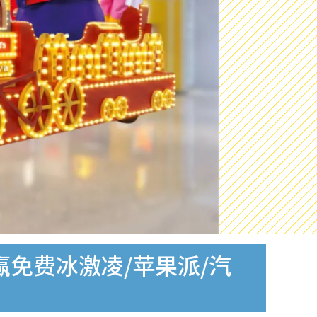
赢免费冰激凌/苹果派/汽