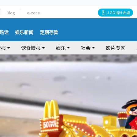
Blog
e-zone
U GO搵好去處
热话
娱乐新闻
定期存款
情报
饮食情报
娱乐
社会
影片专区