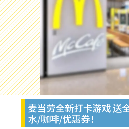
麦当劳全新打卡游戏 送
水/咖啡/优惠券！