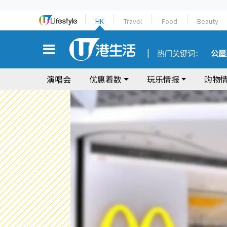
HK
Travel
Food
Beauty
热门关键词：
公屋
演唱会
优惠着数
玩乐情报
购物