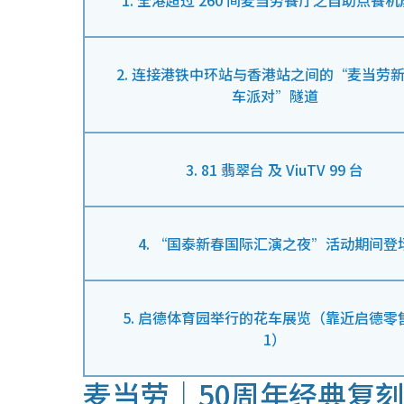
1. 全港超过 260 间麦当劳餐厅之自助点餐
2. 连接港铁中环站与香港站之间的“麦当劳
车派对”隧道
3. 81 翡翠台 及 ViuTV 99 台
4. “国泰新春国际汇演之夜”活动期间登
5. 启德体育园举行的花车展览（靠近启德零
1）
麦当劳｜50周年经典复