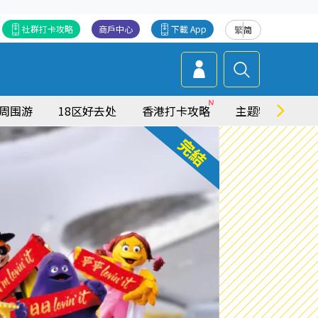
社群打卡攻略
商戶中心
下載 App
繁
简
周围游
18区好去处
香港打卡攻略
主题特集