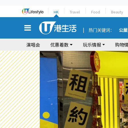
HK
Travel
Food
Beauty
热门关键词：
公屋
演唱会
优惠着数
玩乐情报
购物