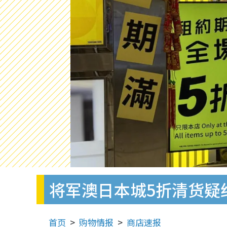
将军澳日本城5折清货疑
首页
购物情报
商店速报