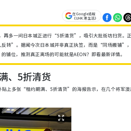
在Google追蹤
《UHK 港生活》
12店】最近，再多一间日本城正进行“5折清货”，吸引大批街坊扫货。
人反转”。据闻今次日本城并非真正执笠，而是“同场搬铺”
2店) 的铺位，推测真正离场的可能就是AEON？即看最新详情。
满、5折清货
外贴上多张“租约期满、5折清货”的海报告示，在几个将军澳