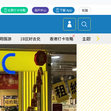
社群打卡攻略
商戶中心
下載 App
繁
简
周围游
18区好去处
香港打卡攻略
主题特集