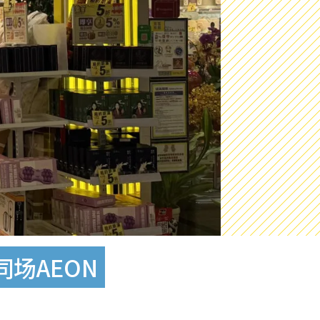
场AEON