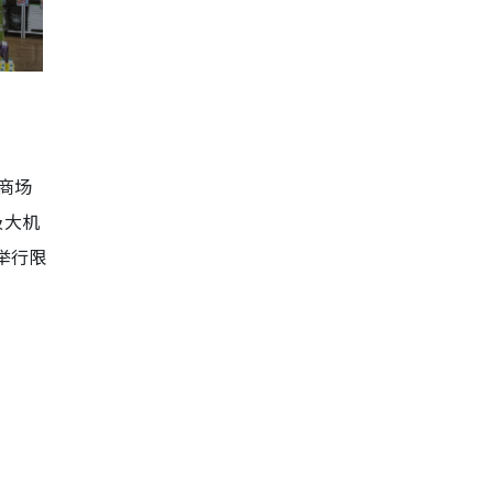
商场
极大机
有举行限