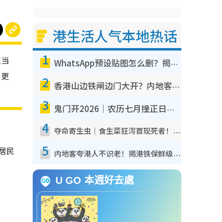
港生活人气本地热话
1
正当
WhatsApp预设贴图怎么删？揭秘1招“反向操作”还原简洁界面 附3步实测教程
，更
2
香港山边铁闸边门大开？内地客困惑意义何在！网友神回复：这种叫法理性防御
3
鬼门开2026｜农历七月撞正日全食特别邪？专家警告切忌做一事！揭4大禁忌+2招保平安
4
夺命寄生虫｜食生菜狂泻首现死者！疫潮恶化录1.8万宗病例 揭洗菜3大谬误
5
居民
内地客夸港人不识老！揭港铁保鲜级冷气 港人求放过：别投诉
U GO 本週好去處