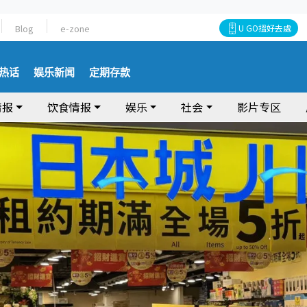
Blog
e-zone
U GO搵好去處
热话
娱乐新闻
定期存款
情报
饮食情报
娱乐
社会
影片专区