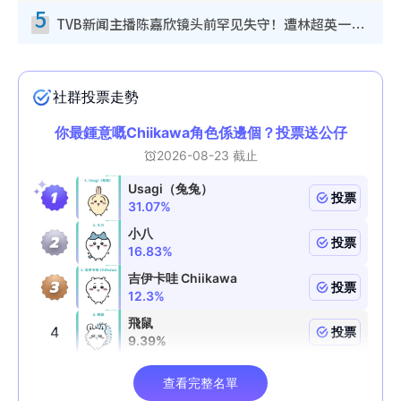
5
TVB新闻主播陈嘉欣镜头前罕见失守！遭林超英一句话突袭吓坏当场大笑