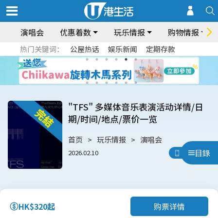
演唱会
优惠着数
玩乐情报
购物情报
热门关键词：
公屋热话
娱乐新闻
定期存款
"TFS" 多媒体音乐表演活动详情/日
期/时间/地点/票价一览
首页
玩乐情报
演唱会
目錄
2026.02.10
用App睇
购票详情
HK$320起