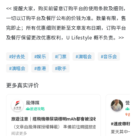
<< 提醒大家，购买前留意订购平台的使用条款及细则，
一切以订购平台及餐厅公布的价钱为准。数量有限，售
完即止；所有优惠细则更新至文章发布日期，订购平台
及餐厅保留更改优惠权利，U Lifestyle 概不负责。>>
好去处
娱乐
门票
演唱会
音乐会
演唱会
香港
歌手
更多真实评价
風傳媒
營養教
旅遊攻略
生
香港
旅遊注意｜搭飛機帶尿袋標明mAh都會被沒收😱出發前切記檢查「1
#連皮帶籽都
（文章由風傳媒授權轉載） 準備前往韓國旅遊的民眾，近期要特別留
夏天其中一種時
阅读更多