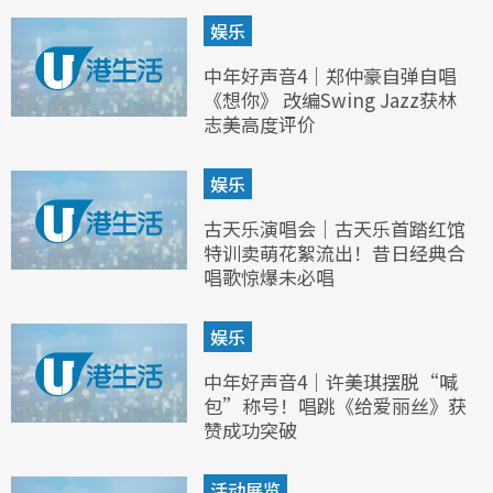
娱乐
中年好声音4｜郑仲豪自弹自唱
《想你》 改编Swing Jazz获林
志美高度评价
娱乐
古天乐演唱会｜古天乐首踏红馆
特训卖萌花絮流出！昔日经典合
唱歌惊爆未必唱
娱乐
中年好声音4｜许美琪摆脱“喊
包”称号！唱跳《给爱丽丝》获
赞成功突破
活动展览