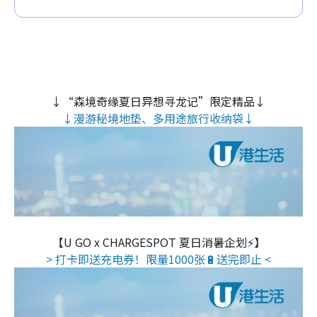
↓“森境奇缘夏日异想寻龙记”限定精品↓
↓漫游秘境地垫、多用途旅行收纳袋↓
【U GO x CHARGESPOT 夏日消暑企划⚡】
> 打卡即送充电券！限量1000张🔋送完即止 <