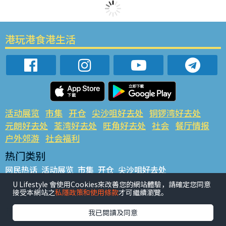
港玩港食港生活
活动展览
市集
开仓
尖沙咀好去处
铜锣湾好去处
元朗好去处
荃湾好去处
旺角好去处
社会
餐厅情报
户外郊游
社会福利
热门类别
网民热话
活动展览
市集
开仓
尖沙咀好去处
铜锣湾好去处
元朗好去处
荃湾好去处
旺角好去处
社会
U Lifestyle 會使用Cookies來改善您的網站體驗，請確定您同意
接受本網站之
私隱政策和使用條款
才可繼續瀏覽。
餐厅情报
户外郊游
热门标签
我已閱讀及同意
#UGO揾好去处
#人气活动推介
#美食社群热话