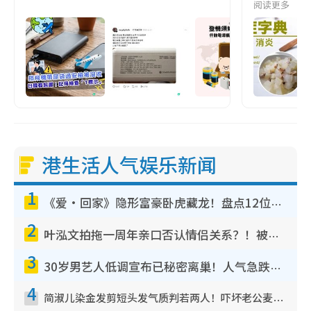
阅读更多
港生活人气娱乐新闻
1
《爱·回家》隐形富豪卧虎藏龙！盘点12位财气逼人的有钱艺人：这位美女3亿身家不愁做
2
叶泓文拍拖一周年亲口否认情侣关系？！被质疑感情造假竟称GM“普通同事”
3
30岁男艺人低调宣布已秘密离巢！人气急跌变失踪人口：“这几年过得并不容易”
4
简淑儿染金发剪短头发气质判若两人！吓坏老公麦大力都认不出：“你做什么？”