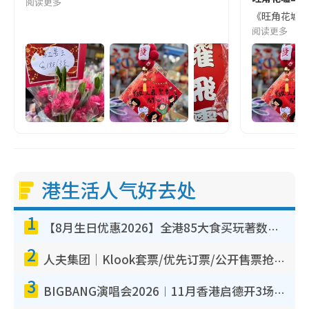
阅读更多
《旺角花墟公園
阅读更多
港生活人气好去处
1
【8月生日优惠2026】全港85大食买玩著数攻略 自助餐/火锅放题同行免费＋诚品/DONKI送现金券
2
人夫集团｜Klook套票/优先订票/公开售票抢票攻略！附票价.购票连结.场地座位表
3
BIGBANG演唱会2026︱11月香港启德开3场！实名制VIP申请、优先购票攻略