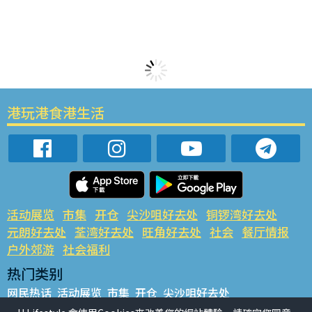
港玩港食港生活
活动展览
市集
开仓
尖沙咀好去处
铜锣湾好去处
元朗好去处
荃湾好去处
旺角好去处
社会
餐厅情报
户外郊游
社会福利
热门类别
网民热话
活动展览
市集
开仓
尖沙咀好去处
铜锣湾好去处
元朗好去处
荃湾好去处
旺角好去处
社会