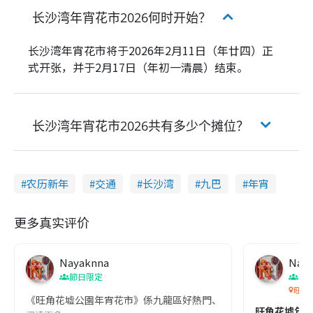
长沙湾年宵花市2026何时开始？
长沙湾年宵花市将于2026年2月11日（年廿四）正
式开张，并于2月17日（年初一清晨）结束。
长沙湾年宵花市2026共有多少个摊位？
农历新年
交通
长沙湾
九巴
年宵
更多真实评价
Nayaknna
Nay
節日限定
節
旺角
《旺角花墟公園年宵花市》係九龍區好熱門、好有氣氛嘅新年花市，每年臨近農
旺角花墟年宵