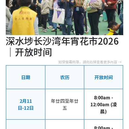
深水埗长沙湾年宵花市2026
｜开放时间
日期
农历
开放时间
8:00am -
2月11
年廿四至年廿
12:00am (凌
日-12日
五
晨)
8:00am -