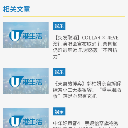
相关文章
娱乐
【突发取消】COLLAR × 4EVE
澳门演唱会宣布取消 门票售罄
仍难逃厄运 乐迷怒轰“不可抗
力”
娱乐
《夫妻的博弈》郭柏妍亲自拆解
绿茶小三无辜妆容：“重手胭脂
妆”落足心思有玄机
娱乐
中年好声音4｜蔡婉怡穿旗袍秀