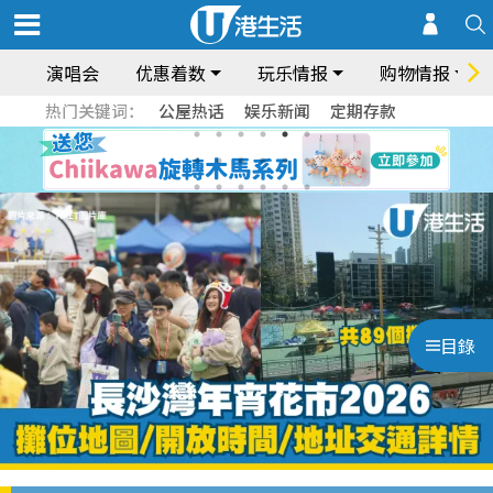
演唱会
优惠着数
玩乐情报
购物情报
热门关键词：
公屋热话
娱乐新闻
定期存款
目錄