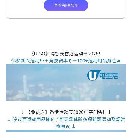
《U GO》请您去香港运动节2026！
体验新兴运动💦＋竞技赛事💪＋100+运动用品摊位🔥
↓ 【免费送】香港运动节2026电子门票！↓
↓ 设过百运动用品摊位 / 可现场体验多项新颖运动及观赏
赛事🔥 ↓