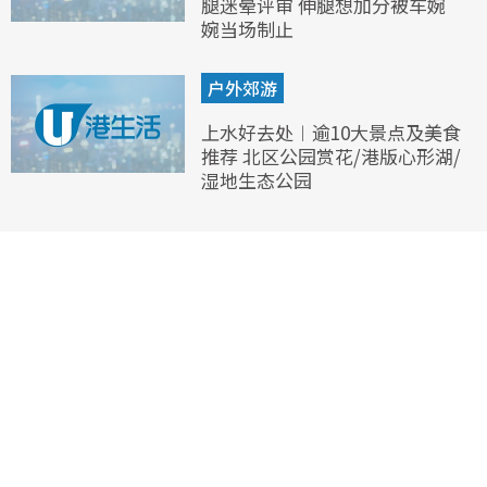
腿迷晕评审 伸腿想加分被车婉
婉当场制止
户外郊游
上水好去处︱逾10大景点及美食
推荐 北区公园赏花/港版心形湖/
湿地生态公园