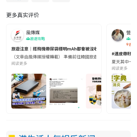
更多真实评价
風傳媒
營養教
旅遊攻略
生
香港
旅遊注意｜搭飛機帶尿袋標明mAh都會被沒收😱出發前切記檢查「1
#連皮帶籽都
（文章由風傳媒授權轉載） 準備前往韓國旅遊的民眾，近期要特別留
夏天其中一種時
阅读更多
阅读更多