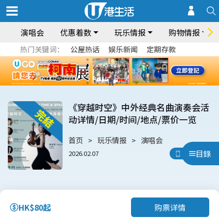
演唱会
优惠着数
玩乐情报
购物情报
热门关键词：
公屋热话
娱乐新闻
定期存款
《穿越时空》中外经典名曲演奏会活
动详情/日期/时间/地点/票价一览
首页
玩乐情报
演唱会
目錄
2026.02.07
用App睇
购票详情
HK$80起