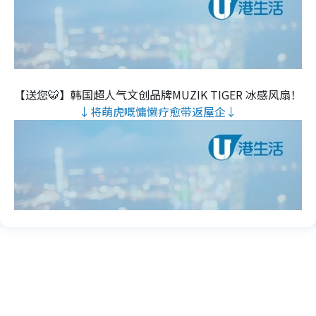
【送您🐯】韩国超人气文创品牌MUZIK TIGER 冰感风扇！
↓将萌虎嘅慵懒疗愈带返屋企↓