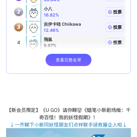
【新会员限定】《U GO》请你睇👹《蜡笔小新剧场版：千
奇百怪！我的妖怪假期》！
↓一齐睇下小新同妖怪朋友们点样联手拯救屋企人啦↓