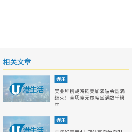
相关文章
娱乐
吴业坤携胡鸿钧美加演唱会圆满
结束！全场座无虚席坐满数千粉
丝
娱乐
中年好声音4｜郑仲豪自弹自唱