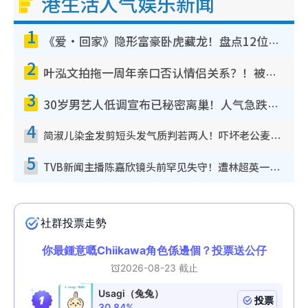
港生活人气娱乐新闻
1
《爱·回家》隐形富豪卧虎藏龙！盘点12位财气逼人的有钱艺人：这位美女3亿身家不愁做
2
叶泓文拍拖一周年亲口否认情侣关系？！被质疑感情造假竟称GM“普通同事”
3
30岁男艺人低调宣布已秘密离巢！人气急跌变失踪人口：“这几年过得并不容易”
4
简淑儿染金发剪短头发气质判若两人！吓坏老公麦大力都认不出：“你做什么？”
5
TVB新闻主播陈嘉欣镜头前罕见失守！遭林超英一句话突袭吓坏当场大笑