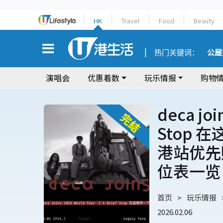
HK
Travel
Food
Beauty
热门关键词：
公屋
演唱会
优惠着数
玩乐情报
购物
deca joi
Stop 
港站优先
位表一览
首页
玩乐情报
2026.02.06