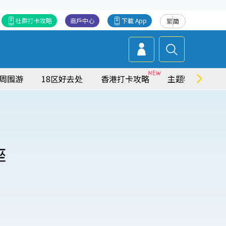
社群打卡攻略
商戶中心
下載 App
繁
简
周围游
18区好去处
香港打卡攻略
主题特集
座