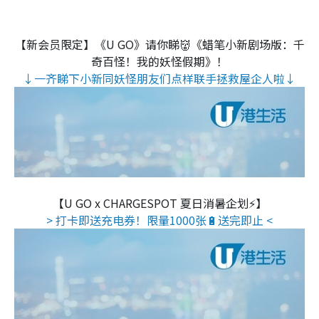
【新会员限定】《U GO》请你睇👹《蜡笔小新剧场版：千
奇百怪！我的妖怪假期》！
↓一齐睇下小新同妖怪朋友们点样联手拯救屋企人啦↓
【U GO x CHARGESPOT 夏日消暑企划⚡】
> 打卡即送充电券！限量1000张🔋送完即止 <