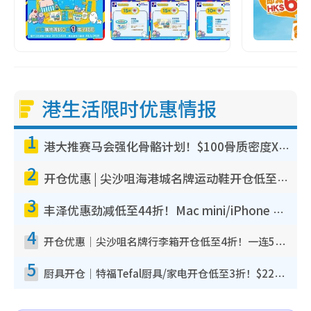
港生活限时优惠情报
1
港大推赛马会强化骨骼计划！$100骨质密度X光检查 完成免费运动训练送超市礼券！附参加资格
2
开仓优惠 | 尖沙咀海港城名牌运动鞋开仓低至1折！On鞋$899起/Joy&Peace鞋履$98起
3
丰泽优惠劲减低至44折！Mac mini/iPhone 17 Pro大减价！厨房家电$220起
4
开仓优惠｜尖沙咀名牌行李箱开仓低至4折！一连5日 American Tourister/ace./Hallmark $200起
5
厨具开仓｜特福Tefal厨具/家电开仓低至3折！$220起买平底锅/炒锅/汤锅！电饭煲/吸尘器/挂烫机$418起