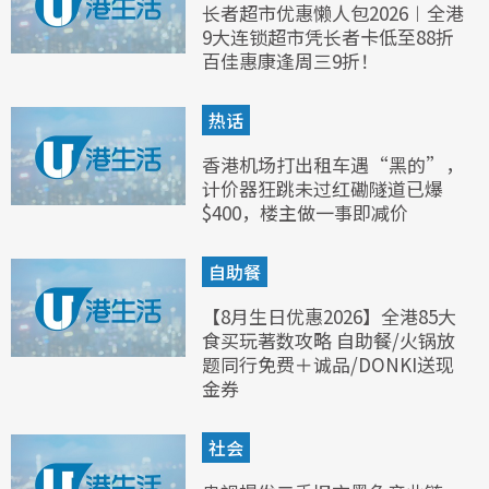
长者超市优惠懒人包2026︱全港
9大连锁超市凭长者卡低至88折
百佳惠康逢周三9折！
热话
香港机场打出租车遇“黑的”，
计价器狂跳未过红磡隧道已爆
$400，楼主做一事即减价
自助餐
【8月生日优惠2026】全港85大
食买玩著数攻略 自助餐/火锅放
题同行免费＋诚品/DONKI送现
金券
社会