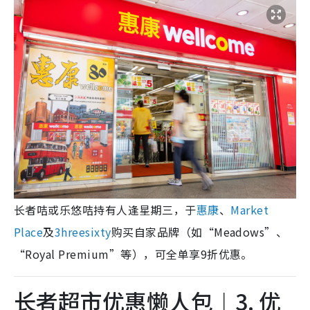
长者咭或乐悠咭持有人逢星期三，于
惠康
、
Market
Place
及
3hreesixty
购买自家品牌（如“Meadows”、
“Royal Premium”等），可全单享9折优惠。
长者超市优惠懒人包︱3. 优