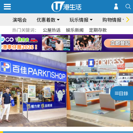
演唱会
优惠着数
玩乐情报
购物情报
热门关键词：
公屋热话
娱乐新闻
定期存款
目錄