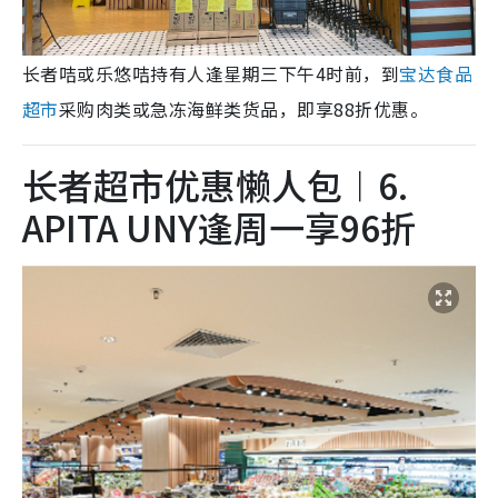
长者咭或乐悠咭持有人逢星期三下午4时前，到
宝达食品
超市
采购肉类或急冻海鲜类货品，即享88折优惠。
长者超市优惠懒人包︱6.
APITA UNY逢周一享96折