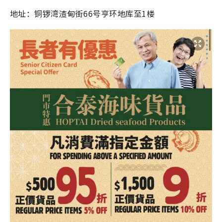
地址：铜锣湾渣甸街66号亨环地库至1楼