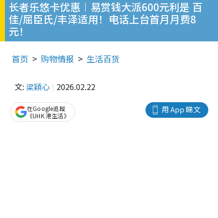
长者乐悠卡优惠︱易赏钱大派600元利是 百
佳/屈臣氏/丰泽适用！电话上台首月月费8
元！
首页
购物情报
生活百货
文:
梁穎心
2026.02.22
在Google追蹤
用 App 睇文
《UHK 港生活》