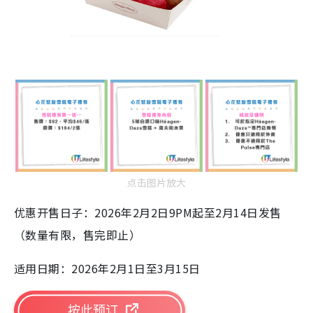
点击图片放大
优惠开售日子：
2026
年
2
月
2
日
9PM
起至
2
月
14
日发售
（数量有限，售完即止）
适用日期：
2026
年
2
月
1
日至
3
月
15
日
按此预订