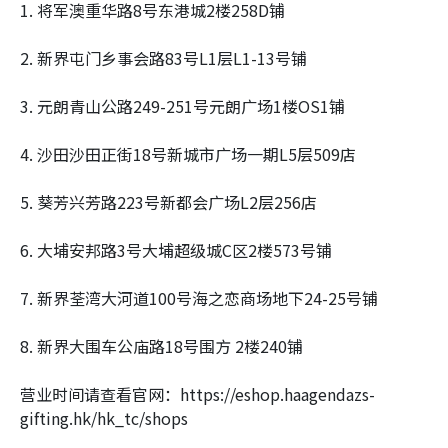
1. 将军澳重华路8号东港城2楼258D铺
2. 新界屯门乡事会路83号L1层L1-13号铺
3. 元朗青山公路249-251号元朗广场1楼OS1铺
4. 沙田沙田正街18号新城市广场一期L5层509店
5. 葵芳兴芳路223号新都会广场L2层256店
6. 大埔安邦路3号大埔超级城C区2楼573号铺
7. 新界荃湾大河道100号海之恋商场地下24-25号铺
8. 新界大围车公庙路18号围方 2楼240铺
营业时间请查看官网：https://eshop.haagendazs-
gifting.hk/hk_tc/shops