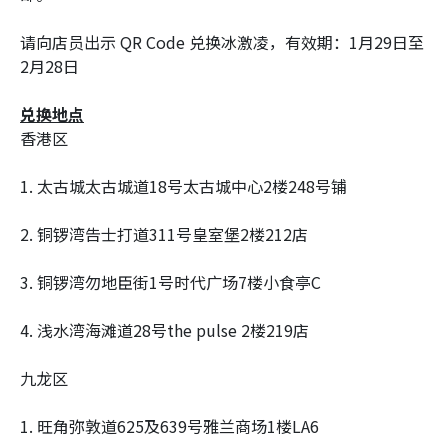
请向店员出示 QR Code 兑换冰激凌，有效期：1月29日至
2月28日
兑换地点
香港区
1. 太古城太古城道18号太古城中心2楼248号铺
2. 铜锣湾告士打道311号皇室堡2楼212店
3. 铜锣湾勿地臣街1号时代广场7楼小食亭C
4. 浅水湾海滩道28号the pulse 2楼219店
九龙区
1. 旺角弥敦道625及639号雅兰商场1楼LA6