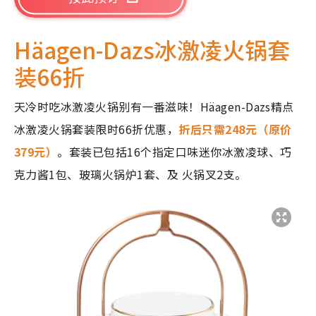
Häagen-Dazs冰激凌火锅套
装66折
天冷时吃冰激凌火锅别有一番滋味！
Häagen-Dazs
精点
冰激凌火锅套装限时66折优惠，
折后只需248元（原价
379元）
。套装已包括
16
个指定口味迷你冰激凌球、巧
克力酱
1
包、玻璃火锅炉
1
套、及
火锅叉
2
支。