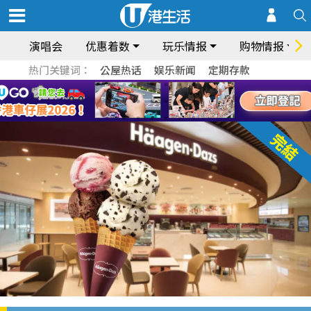
演唱会
优惠着数
玩乐情报
购物情报
热门关键词：
公屋热话
娱乐新闻
定期存款