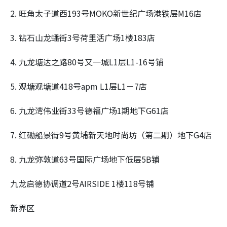
2. 旺角太子道西193号MOKO新世纪广场港铁层M16店
3. 钻石山龙蟠街3号荷里活广场1楼183店
4. 九龙塘达之路80号又一城L1层L1-16号铺
5. 观塘观塘道418号apm L1层L1－7店
6. 九龙湾伟业街33号德福广场1期地下G61店
7. 红磡船景街9号黄埔新天地时尚坊（第二期）地下G4店
8. 九龙弥敦道63号国际广场地下低层5B铺
九龙启德协调道2号AIRSIDE 1楼118号铺
新界区