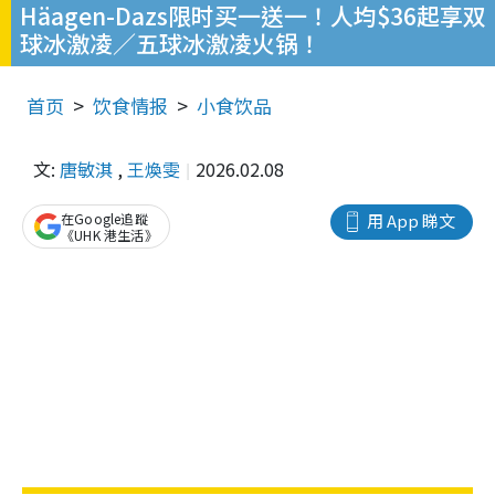
Häagen-Dazs限时买一送一！人均$36起享双
球冰激凌／五球冰激凌火锅！
首页
饮食情报
小食饮品
文:
唐敏淇
,
王煥雯
2026.02.08
在Google追蹤
用 App 睇文
《UHK 港生活》