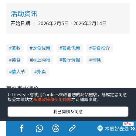
活动资讯
开始日期
2026年2月5日 - 2026年2月14日
著数
饮食优惠
著数优惠
零食推介
美食
网上购物
餐厅情报
雪糕
情人节
外卖
更多真实评价
U Lifestyle 會使用Cookies來改善您的網站體驗，請確定您同意
接受本網站之
私隱政策和使用條款
才可繼續瀏覽。
co co
hhh
我已閱讀及同意
著數報料
著
中環
OK
唔好話我冇通知你🤫 Häagen-Dazs 1/3–9/3 激賞優惠！ 外賣雙球雪糕
着數爆料！OK
本周好去处
阅读更多