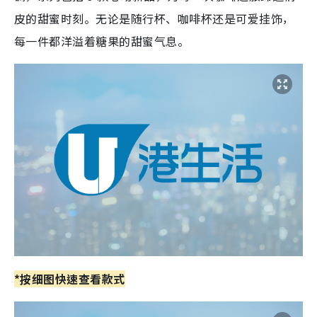
皮的甜蜜时刻。无论是随行杯、咖啡杯还是可爱挂饰，
每一件都洋溢着糖果的甜蜜气息。
*按细图快速查看款式