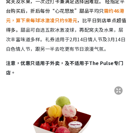
窝夫及水果，一次过打卡兼满足选择困难症。 经指定平
台购买后，折后每份“心花怒放”甜品平均只
需约46港
元，算下来每球冰激凌只约9港元
，比平日到店单点超值
得多。
甜品可自选五款冰激凌球，再配窝夫及水果，层
次丰富味道多样。礼券适用于
2
月
14日
情人节及
3
月
14日
白色情人节，跟另一半去吃更有节日浪漫气氛。
注意，优惠只适用于外卖，及不适用于
The Pulse
专门
店。