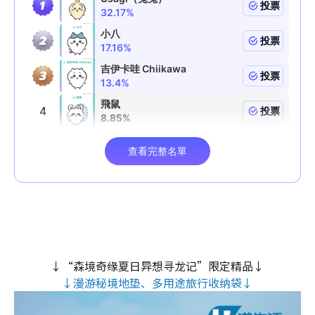
↓“森境奇缘夏日异想寻龙记”限定精品↓
↓漫游秘境地垫、多用途旅行收纳袋↓