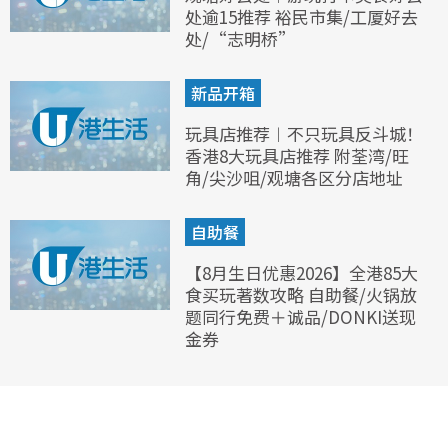
处逾15推荐 裕民市集/工厦好去
处/“志明桥”
新品开箱
玩具店推荐︱不只玩具反斗城！
香港8大玩具店推荐 附荃湾/旺
角/尖沙咀/观塘各区分店地址
自助餐
【8月生日优惠2026】全港85大
食买玩著数攻略 自助餐/火锅放
题同行免费＋诚品/DONKI送现
金券