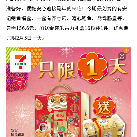
准备好，便能安心迎接马年的来临！今期最划算的有安
记鲍鱼福盒，一盒有齐寸菇、溏心鲍鱼、鸳鸯肠皇等，
只需156.6元，加送金莎朱古力礼盒16粒装1件，优惠期
只限2月5日一天。