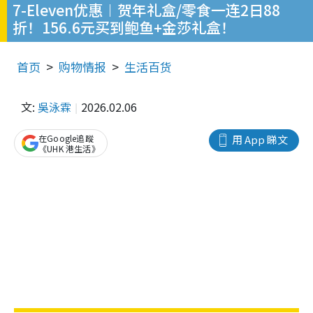
7-Eleven优惠︱贺年礼盒/零食一连2日88
折！156.6元买到鲍鱼+金莎礼盒！
首页
购物情报
生活百货
文:
吳泳霖
2026.02.06
在Google追蹤
用 App 睇文
《UHK 港生活》