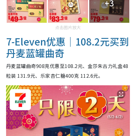
+3
点击图片放大
7-Eleven优惠｜108.2元买到
丹麦蓝罐曲奇
丹麦蓝罐曲奇908克优惠至108.2元、金莎朱古力礼盒48
粒装 131.9元、乐家杏仁糖400克 112.6元。