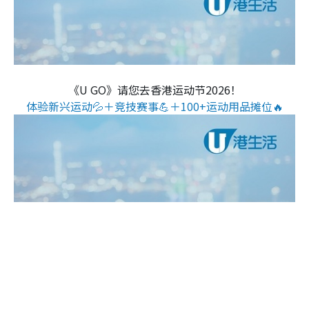
《U GO》请您去香港运动节2026！
体验新兴运动💦＋竞技赛事💪＋100+运动用品摊位🔥