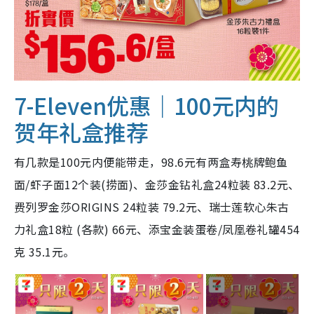
7-Eleven优惠｜100元内的
贺年礼盒推荐
有几款是100元内便能带走，98.6元有两盒寿桃牌鲍鱼
面/虾子面12个装(捞面)、金莎金钻礼盒24粒装 83.2元、
费列罗金莎ORIGINS 24粒装 79.2元、瑞士莲软心朱古
力礼盒18粒 (各款) 66元、添宝金装蛋卷/凤凰卷礼罐454
克 35.1元。