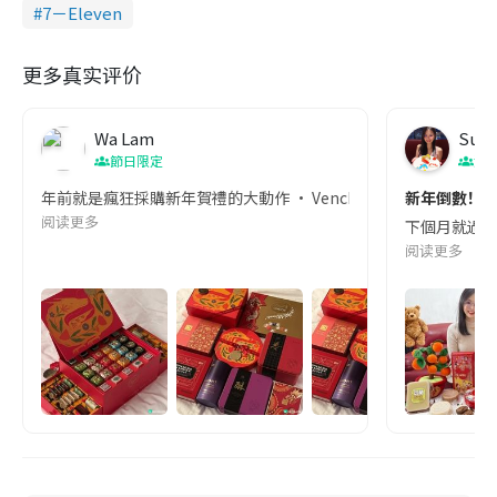
7－Eleven
更多真实评价
Wa Lam
Suki
節日限定
港
年前就是瘋狂採購新年賀禮的大動作 • Venchi的新年禮盒實
新年倒數！奇
阅读更多
下個月就過年啦
阅读更多