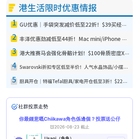
港生活限时优惠情报
1
GU优惠｜手袋突发减价低至22折！$39买经典波士顿包/饺子包！饰物同步减价$29起！
2
丰泽优惠劲减低至44折！Mac mini/iPhone 17 Pro大减价！厨房家电$220起
3
港大推赛马会强化骨骼计划！$100骨质密度X光检查 完成免费运动训练送超市礼券！附参加资格
4
Swarovski折扣专区低至半价！人气水晶饰品/小摆设$138起！迪士尼款/水晶高跟鞋都有优惠
5
厨具开仓｜特福Tefal厨具/家电开仓低至3折！$220起买平底锅/炒锅/汤锅！电饭煲/吸尘器/挂烫机$418起