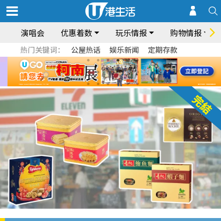
演唱会
优惠着数
玩乐情报
购物情报
热门关键词：
公屋热话
娱乐新闻
定期存款