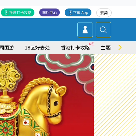
社群打卡攻略
商戶中心
下載 App
繁
简
周围游
18区好去处
香港打卡攻略
主题特集