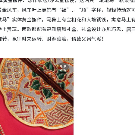
体黄金摆件：
想作家居/办公室摆设，这两只“墩墩马”就最催
黄金风车，风车叶上更饰有“福”、“顺”字样，轻轻转动就
墩马”实体黄金摆件，马鞍上有宝相花和大堆铜钱，寓意马上
手上赏玩。两款都配有高雅唐风礼盒，礼盒设计亦见巧思，唐
旋转，象征时来运转、财源滚滚，精致又具气派！