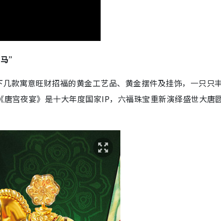
墩马”
下几款寓意旺财招福的黄金工艺品、黄金摆件及挂饰，一只只
，《唐宫夜宴》是十大年度国家IP，六福珠宝重新演绎盛世大唐