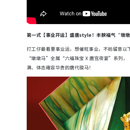
第一式【事业开运】盛唐style！丰腴福气“墩
打工仔最着重事业运，想催旺事业，不妨留意以
“墩墩马”全属“六福珠宝 X 唐宫夜宴”系列
满、体态雍容华贵的唐代骏马！