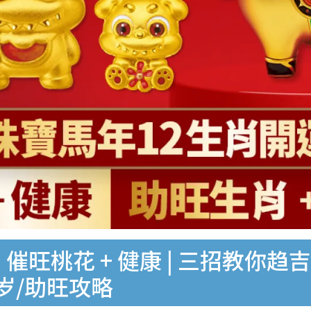
催旺桃花 + 健康 | 三招教你趋
岁/助旺攻略