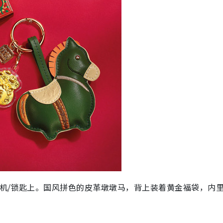
手机/锁匙上。国风拼色的皮革墩墩马，背上装着黄金福袋，内