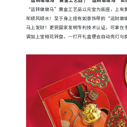
“运转墩墩马”黄金工艺品 / “运财墩墩马”实
“运转墩墩马”黄金工艺品以元宝为底座，上有
年顺风顺水！至于身上挂有如意饰带的“运财墩
马上发财！更获国家发明专利技术认证，可拿在
调加上宝相花转盘，一打开礼盒便会自动亮灯与