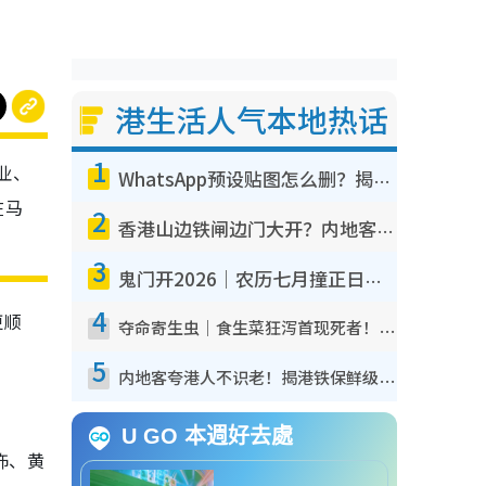
港生活人气本地热话
1
业、
WhatsApp预设贴图怎么删？揭秘1招“反向操作”还原简洁界面 附3步实测教程
在马
2
香港山边铁闸边门大开？内地客困惑意义何在！网友神回复：这种叫法理性防御
3
鬼门开2026｜农历七月撞正日全食特别邪？专家警告切忌做一事！揭4大禁忌+2招保平安
4
更顺
夺命寄生虫｜食生菜狂泻首现死者！疫潮恶化录1.8万宗病例 揭洗菜3大谬误
5
内地客夸港人不识老！揭港铁保鲜级冷气 港人求放过：别投诉
U GO 本週好去處
饰、黄