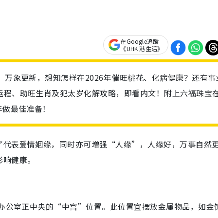
在Google追蹤
《UHK 港生活》
、万象更新，想知怎样在2026年催旺桃花、化病健康？还有事
运程、助旺生肖及犯太岁化解攻略，即看内文！附上六福珠宝
年做最佳准备！
了代表爱情姻缘，同时亦可增强“人缘”，人缘好，万事自然
影响健康。
或办公室正中央的“中宫”位置。此位置宜摆放金属物品，如金