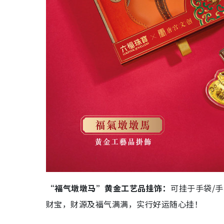
“福气墩墩马”黄金工艺品挂饰：
可挂于手袋/
财宝，财源及福气满满，实行好运随心挂！