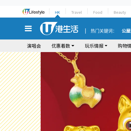
HK
Travel
Food
Beauty
热门关键词：
公屋
演唱会
优惠着数
玩乐情报
购物