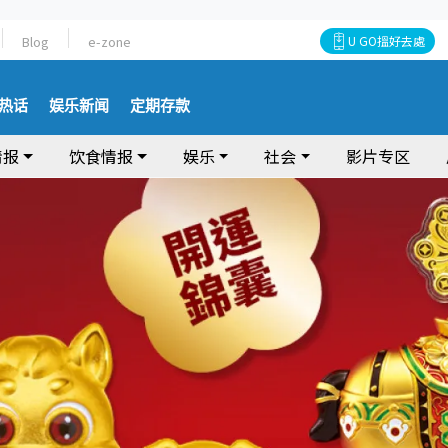
Blog
e-zone
U GO搵好去處
热话
娱乐新闻
定期存款
情报
饮食情报
娱乐
社会
影片专区