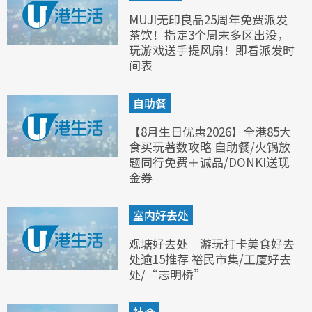
MUJI无印良品25周年免费派发
茶饮！指定3个周末多区出没，
玩游戏送手提风扇！即看派发时
间表
自助餐
【8月生日优惠2026】全港85大
食买玩著数攻略 自助餐/火锅放
题同行免费＋诚品/DONKI送现
金券
室内好去处
观塘好去处︱游玩打卡美食好去
处逾15推荐 裕民市集/工厦好去
处/“志明桥”