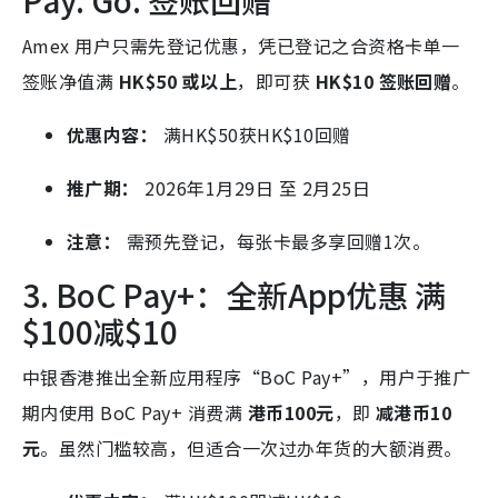
Pay. Go. 签账回赠
Amex 用户只需先登记优惠，凭已登记之合资格卡单一
签账净值满
HK$50 或以上
，即可获
HK$10 签账回赠
。
优惠内容：
满HK
$50获HK$
10回赠
推广期：
2026年1月29日 至 2月25日
注意：
需预先登记，每张卡最多享回赠1次。
3. BoC Pay+：全新App优惠 满
$100减$
10
中银香港推出全新应用程序“BoC Pay+”，用户于推广
期内使用 BoC Pay+ 消费满
港币100元
，即
减港币10
元
。虽然门槛较高，但适合一次过办年货的大额消费。