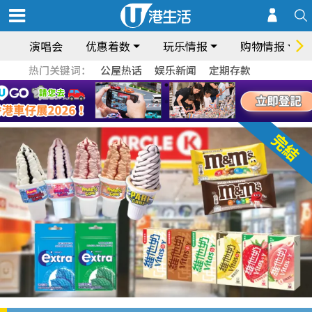
演唱会
优惠着数
玩乐情报
购物情报
热门关键词：
公屋热话
娱乐新闻
定期存款