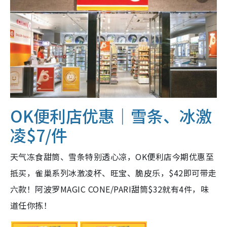
OK便利店
优惠
｜雪条、
冰激
凌
$7/件
天气冻食甜筒、雪条特别透心凉，OK便利店今期优惠至
抵买，雀巢系列冰激凌杯、旺宝、脆皮乐，$42即可带走
六款！阿波罗MAGIC CONE/PARI甜筒$32就有4件，味
道任你拣！