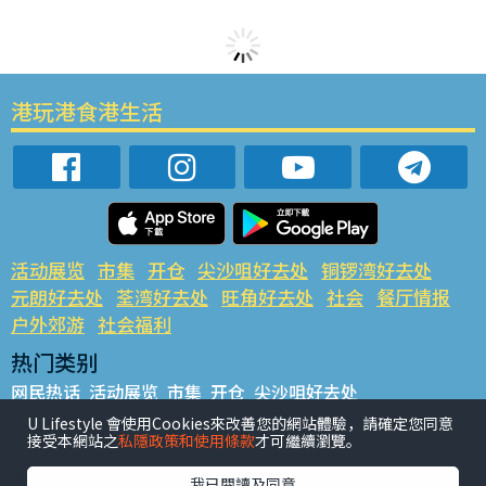
港玩港食港生活
活动展览
市集
开仓
尖沙咀好去处
铜锣湾好去处
元朗好去处
荃湾好去处
旺角好去处
社会
餐厅情报
户外郊游
社会福利
热门类别
网民热话
活动展览
市集
开仓
尖沙咀好去处
铜锣湾好去处
元朗好去处
荃湾好去处
旺角好去处
社会
U Lifestyle 會使用Cookies來改善您的網站體驗，請確定您同意
接受本網站之
私隱政策和使用條款
才可繼續瀏覽。
餐厅情报
户外郊游
热门标签
我已閱讀及同意