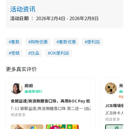
活动资讯
活动日期
2026年2月4日 - 2026年2月8日
著数
购物优惠
著数优惠
便利店
雪糕
饮品
OK便利店
更多真实评价
癲癲
美食
著數報料
著
香港
食開益達/爽浪無糖香口珠，再用BOC Pay 抵上加抵！
JCB機場優惠
7-11 做緊益達/爽浪無糖香口珠 買二送一 (由2024年6月5-11日
JCB持卡人獨
阅读更多
阅读更多