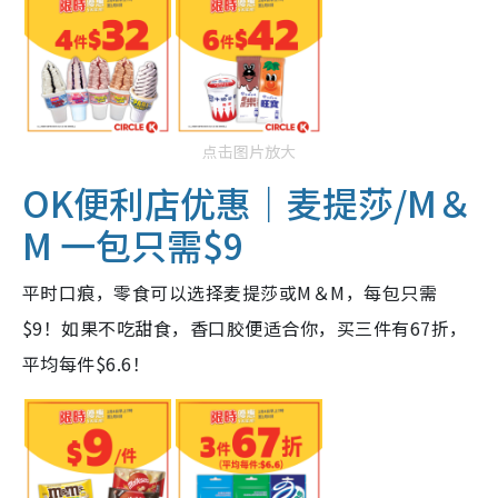
点击图片放大
OK便利店
优惠
｜麦提莎/M＆
M 一包只需$9
平时口痕，零食可以选择麦提莎或M＆M，每包只需
$9！如果不吃甜食，香口胶便适合你，买三件有67折，
平均每件$6.6！