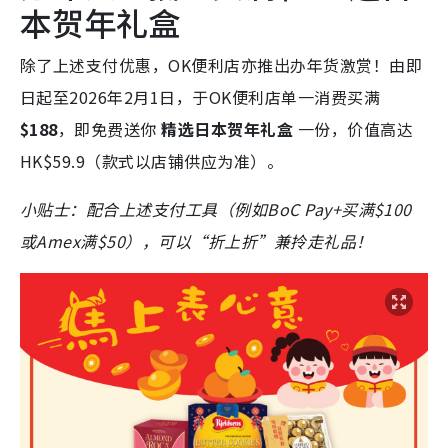
本贺年礼盒
除了上述支付优惠，OK便利店亦推出办年货激赏！由即
日起至2026年2月1日，于OK便利店单一消费买满
$188
，即免费送你
精选日本贺年礼盒
一份，价值高达
HK$59.9（款式以店铺供应为准）。
小贴士：配合上述支付工具（例如BoC Pay+买满
$100
或Amex满$
50），可以“折上折”兼拎走礼品！