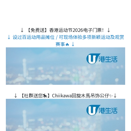
↓ 【免费送】香港运动节2026电子门票！↓
↓ 设过百运动用品摊位 / 可现场体验多项新颖运动及观赏
赛事🔥 ↓
↓ 【社群送您🎠】Chiikawa回旋木⾺吊饰公仔✨↓