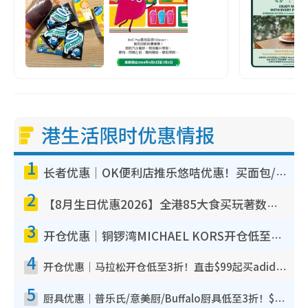
港生活限时优惠情报
1
长者优惠｜OK便利店推乐悠咭优惠！买面包/牛奶/保健品拍卡即减
2
【8月生日优惠2026】全港85大食买玩著数攻略 自助餐/火锅放题同行免费＋诚品/DONKI送现金券
3
开仓优惠｜铜锣湾MICHAEL KORS开仓低至17折！直击$500起买手袋/钱包/鞋款 必买经典Jet Set系列
4
开仓优惠｜马拉松开仓低至3折！直击$99起买adidas／New Balance／Puma鞋款 STANLEY保温杯劈价至$119起
5
厨具优惠｜普乐氏/意美厨/Buffalo厨具低至3折！$89起买煎锅/炒锅/个人锅 同场小家电激减至$99起