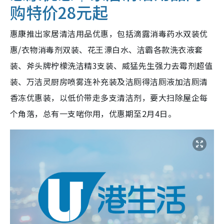
购特价28元起
惠康推出家居清洁用品优惠，包括滴露消毒药水双装优
惠/衣物消毒剂双装、花王漂白水、洁霸各款洗衣液套
装、斧头牌柠檬洗洁精3支装、威猛先生强力去霉剂超值
装、万洁灵厨房喷雾连补充装及洁厕得洁厕液加洁厕清
香冻优惠装，以低价带走多支清洁剂，要大扫除屋企每
个角落，总有一支啱你用，优惠期至2月4日。