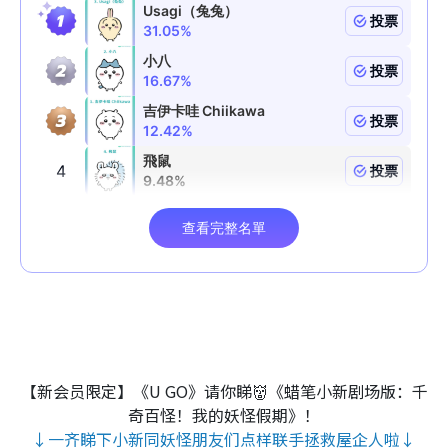
【新会员限定】《U GO》请你睇👹《蜡笔小新剧场版：千
奇百怪！我的妖怪假期》！
↓一齐睇下小新同妖怪朋友们点样联手拯救屋企人啦↓