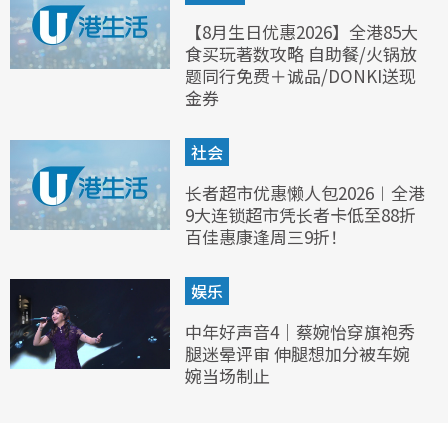
【8月生日优惠2026】全港85大
食买玩著数攻略 自助餐/火锅放
题同行免费＋诚品/DONKI送现
金券
社会
长者超市优惠懒人包2026︱全港
9大连锁超市凭长者卡低至88折
百佳惠康逢周三9折！
娱乐
中年好声音4｜蔡婉怡穿旗袍秀
腿迷晕评审 伸腿想加分被车婉
婉当场制止