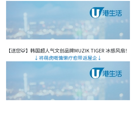
【送您🐯】韩国超人气文创品牌MUZIK TIGER 冰感风扇！
↓将萌虎嘅慵懒疗愈带返屋企↓