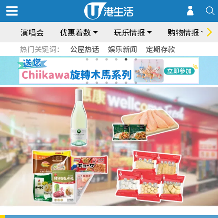
演唱会
优惠着数
玩乐情报
购物情报
热门关键词：
公屋热话
娱乐新闻
定期存款