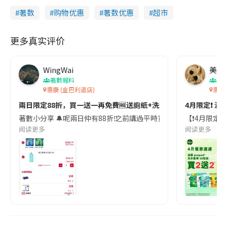
著数
购物优惠
著数优惠
超市
更多真实评价
WingWai
美食
著數報料
著
惠康 (金巴利道店)
惠康 
兩日限定88折，買一送一再免費🆓送廁紙+洗潔精
4月限定❗ 滴
著數小分享 🔔呢兩日仲有88折‼️ 之前講過平時買好平嘅嘢都好 洗衣液 /
【❗4月限定❗
阅读更多
阅读更多