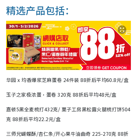
精选产品包括：
华园 x 均香爆浆芝麻蛋卷 24件装 88折后平均60.8元/盒
玉子之家极浓蛋•蛋卷 320克 88折后平均48元/盒
嘉顿5黑全麦梳打432克/ 菓子工房黑松露火腿梳打饼504
克 88折后平均22.2元/盒
三师兄蝴蝶酥/杏仁条/开心果牛油曲奇 225-270克 88折