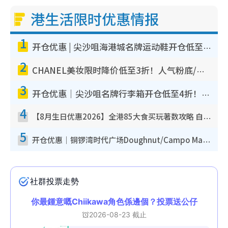
港生活限时优惠情报
1
开仓优惠 | 尖沙咀海港城名牌运动鞋开仓低至1折！On鞋$899起/Joy&Peace鞋履$98起
2
CHANEL美妆限时降价低至3折！人气粉底/唇膏/精华液低至$275！COCO香水都有平
3
开仓优惠｜尖沙咀名牌行李箱开仓低至4折！一连5日 American Tourister/ace./Hallmark $200起
4
【8月生日优惠2026】全港85大食买玩著数攻略 自助餐/火锅放题同行免费＋诚品/DONKI送现金券
5
开仓优惠｜铜锣湾时代广场Doughnut/Campo Marzio开仓低至1折！背囊、书包、手袋劈价$200起