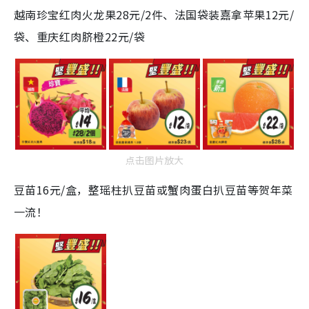
越南珍宝红肉火龙果28元/2件、法国袋装嘉拿苹果12元/
袋、重庆红肉脐橙22元/袋
点击图片放大
豆苗16元/盒，整瑶柱扒豆苗或蟹肉蛋白扒豆苗等贺年菜
一流！