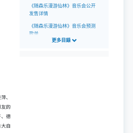
《随森乐漫游仙林》音乐会公开
发售详情
《随森乐漫游仙林》音乐会预测
歌单
楚萍、
朋友的
齐、德
自大自