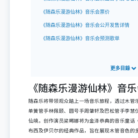
《随森乐漫游仙林》音乐会票价
《随森乐漫游仙林》音乐会公开发售详情
《随森乐漫游仙林》音乐会预测歌单
《随森乐漫游仙林》音乐
随森乐将带领观众踏上一场音乐旅程，透过木管
单簧管手林佩颐、圆号手周肇轩及巴松管手李慧
仙境。创作演员梁晞娜将为金泽恭典的音乐童话
布西及伊贝尔的经典作品，旨在展现木管音色的