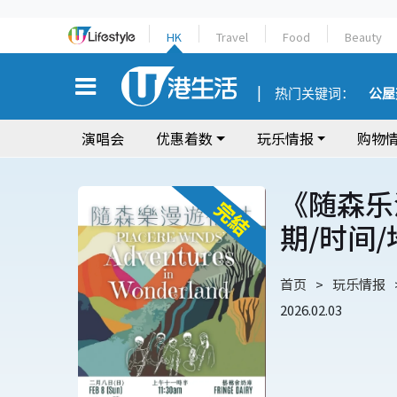
HK
Travel
Food
Beauty
热门关键词：
公屋
演唱会
优惠着数
玩乐情报
购物
《随森乐
期/时间
首页
玩乐情报
2026.02.03