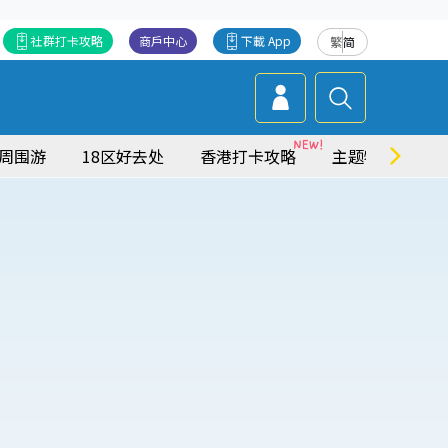
社群打卡攻略
商戶中心
下載 App
繁
简
周围游
18区好去处
香港打卡攻略
主题特集