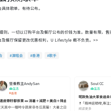
会具体歌单，有待公布。
及细则，一切以订购平台及餐厅公布的价钱为准。数量有限，售
保留更改优惠权利，U Lifestyle 概不负责。>>
会
演唱会
香港
歌手
營養教主AndySan
Soul CC
生活
生活
香港
切記檢查「1標示」🚨
呢款魚油大家食過未
#連皮帶籽都係寶 🥒 消暑＋減肥＋美白＋降血脂
近期要特別留意隨身行李中的行動電源。一名旅客日前在機場安檢時，明明攜
💊 ｢精神返晒嚟,專
天其中一種時令蔬果非冬瓜莫屬！大暑之日，點都要飲碗冬瓜湯消暑解渴！除了解暑，冬瓜仲有
阅读更多