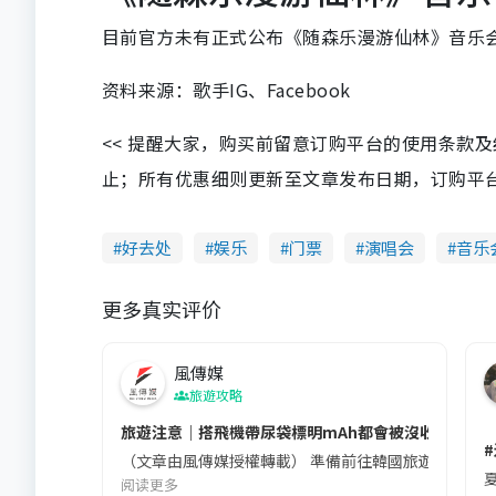
目前官方未有正式公布《随森乐漫游仙林》音乐
资料来源：歌手IG、Facebook
<< 提醒大家，购买前留意订购平台的使用条款
止；所有优惠细则更新至文章发布日期，订购平台及餐厅
好去处
娱乐
门票
演唱会
音乐
更多真实评价
風傳媒
旅遊攻略
旅遊注意｜搭飛機帶尿袋標明mAh都會被沒收😱出發前
（文章由風傳媒授權轉載） 準備前往韓國旅遊的民眾，
夏
阅读更多