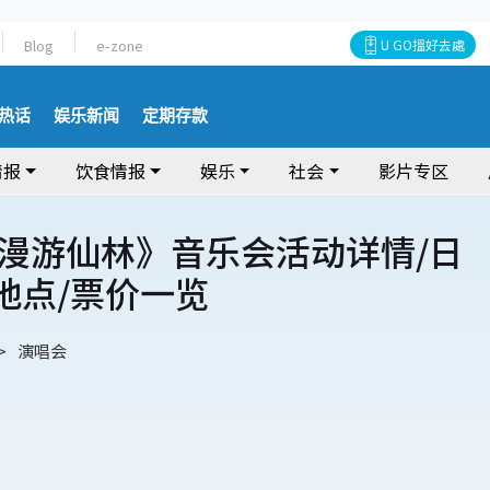
Blog
e-zone
U GO搵好去處
热话
娱乐新闻
定期存款
情报
饮食情报
娱乐
社会
影片专区
漫游仙林》音乐会活动详情/日
/地点/票价一览
演唱会