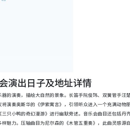
会演出日子及地址详情
乐器的演奏，描绘大自然的景象。长笛手阮俊玮、双簧管手汪
仪将演奏奥斯华的《伊索寓言》，引领听众进入一个充满动物
《三只小鸭的奇幻漫游》进行幽默旁述。音乐会曲目还包括丹
多样魅力。压轴曲目为尼尔森的《木管五重奏》，此曲灵感源