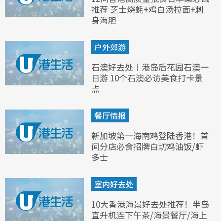
推荐 芝士烧蚝+鸡白汤拉面+刺
身海胆
户外郊游
石澳好去处︱港岛后花园石澳一
日游 10个石澳必访美食打卡景
点
餐厅情报
新加坡第一海南鸡登陆香港！首
间分店必食招牌白切鸡油饭/虾
多士
室内好去处
10大香港海景好去处推荐！半岛
直升机连下午茶/海景餐厅/海上