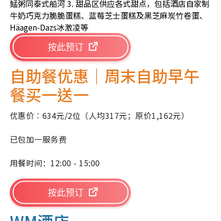
鯭粥同泰式船河
3. 甜品区供应各式甜点，包括酒店自家制
牛奶巧克力脆脆蛋糕、蓝莓芝士蛋糕及黑芝麻炭竹卷蛋、
Häagen-Dazs冰激凌等
按此预订
自助餐优惠｜
周末自助早午
餐买一送一
优惠价︰634元/2位（人均317元；原价1,162元）
已包加一服务费
用餐时间：12:00 - 15:00
按此预订
WM酒店