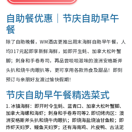
自助餐优惠｜节庆自助早午
餐
除了自助晚餐，WM酒店更推出周末海鲜自助早午餐，人
均317元起即享新鲜海鲜，如即开生蚝、加拿大松叶蟹
脚；刺身和手卷寿司，再品尝啖啖滋味的澳洲安格斯斧
头扒和烧牛肉眼扒等，更可享用各款热食及甜品！即刻
预订与亲朋好友渡过愉快假期！
节庆自助早午餐精选菜式
1. 冰镇海鲜：即开时令生蚝、蓝青口、加拿大松叶蟹脚、
加拿大海螺和海虾；刺身和手卷寿司等
2. 即切烤肉区：澳
洲安格斯斧头扒和烧牛肉眼扒；即烧海盐烧油甘鱼鲛；即
炸虾天妇罗、鳗鱼天妇罗；还有海南鸡、片皮鸭、古法泥