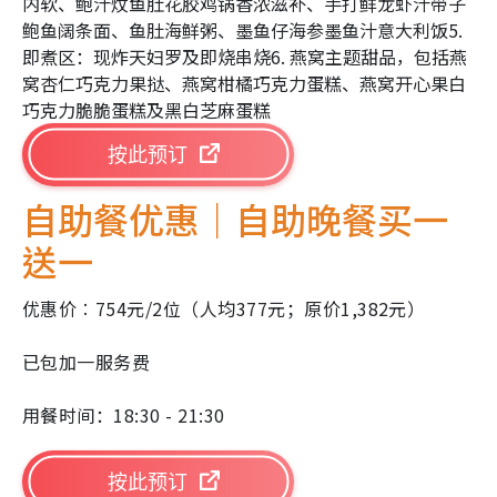
内软、鲍汁炆鱼肚花胶鸡锅香浓滋补、手打鲜龙虾汁带子
鲍鱼阔条面、鱼肚海鲜粥、墨鱼仔海参墨鱼汁意大利饭5.
即煮区：现炸天妇罗及即烧串烧6. 燕窝主题甜品，包括燕
窝杏仁巧克力果挞、燕窝柑橘巧克力蛋糕、燕窝开心果白
巧克力脆脆蛋糕及黑白芝麻蛋糕
按此预订
自助餐优惠｜自助晚餐买一
送一
优惠价︰754元/2位（人均377元；原价1,382元）
已包加一服务费
用餐时间：18:30 - 21:30
按此预订