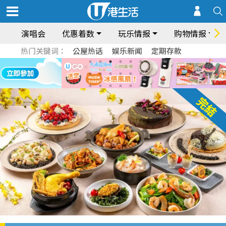
演唱会
优惠着数
玩乐情报
购物情报
热门关键词：
公屋热话
娱乐新闻
定期存款