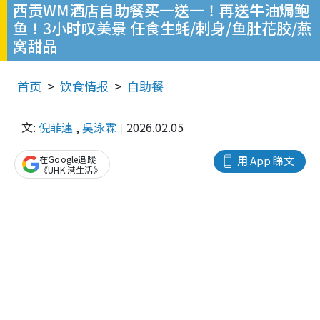
西贡WM酒店自助餐买一送一！再送牛油焗鲍
鱼！3小时叹美景 任食生蚝/刺身/鱼肚花胶/燕
窝甜品
首页
饮食情报
自助餐
文:
倪菲連
,
吳泳霖
2026.02.05
在Google追蹤
用 App 睇文
《UHK 港生活》