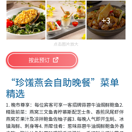
+3
点击图片放大
按此预订
“珍馐燕会自助晚餐”菜单
精选
1. 晚市尊享：每位宾客可享一客招牌蒜蓉牛油焗鲜鲍鱼2.
精致前菜：燕窝三文鱼青柠慕斯配芝士条、香煎凤尾虾伴
燕窝芒果汁及凉拌鲍鱼佐柚子酱3. 每晚人气即开生蚝、冰
镇海鲜、刺身等4. 热荤佳肴：惹味蒜蓉牛油焗鲜鲍鱼外香