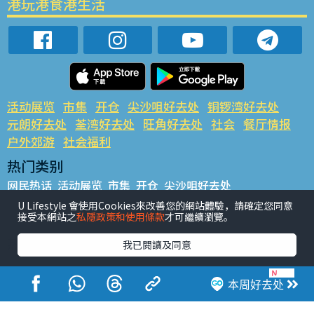
港玩港食港生活
活动展览
市集
开仓
尖沙咀好去处
铜锣湾好去处
元朗好去处
荃湾好去处
旺角好去处
社会
餐厅情报
户外郊游
社会福利
热门类别
网民热话
活动展览
市集
开仓
尖沙咀好去处
铜锣湾好去处
元朗好去处
荃湾好去处
旺角好去处
社会
U Lifestyle 會使用Cookies來改善您的網站體驗，請確定您同意
接受本網站之
私隱政策和使用條款
才可繼續瀏覽。
餐厅情报
户外郊游
热门标签
我已閱讀及同意
#UGO揾好去处
#人气活动推介
#美食社群热话
#亲子玩乐好去处
#ULifestyle应用程式
#限时抢
本周好去处
#UJetso礼物放送
#ULifestyle商户中心
#著数
#网络热话