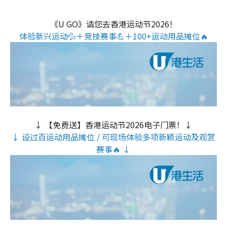
《U GO》请您去香港运动节2026！
体验新兴运动💦＋竞技赛事💪＋100+运动用品摊位🔥
↓ 【免费送】香港运动节2026电子门票！↓
↓ 设过百运动用品摊位 / 可现场体验多项新颖运动及观赏
赛事🔥 ↓