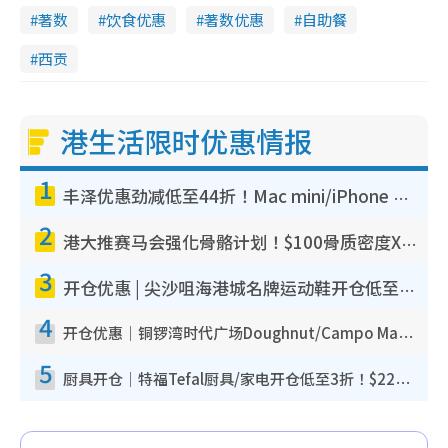
著数
饮食优惠
著数优惠
自助餐
西贡
港生活限时优惠情报
1
丰泽优惠劲减低至44折！Mac mini/iPhone 17 Pro大减价！厨房家电$220起
2
港大推赛马会强化骨骼计划！$100骨质密度X光检查 完成免费运动训练送超市礼券！附参加资格
3
开仓优惠 | 尖沙咀海港城名牌运动鞋开仓低至1折！On鞋$899起/Joy&Peace鞋履$98起
4
开仓优惠｜铜锣湾时代广场Doughnut/Campo Marzio开仓低至1折！背囊、书包、手袋劈价$200起
5
厨具开仓｜特福Tefal厨具/家电开仓低至3折！$220起买平底锅/炒锅/汤锅！电饭煲/吸尘器/挂烫机$418起