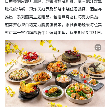
自助餐供应即开生蚝、冰镇海鲜及刺身，更有鲍汁炆鱼
肚花胶鸡锅、现炸天妇罗及即烧串烧任君选择！酒店亦
推出一系列燕窝主题甜品，包括燕窝杏仁巧克力果挞、
燕窝开心果白巧克力脆脆蛋糕等。惠顾自助晚餐每位宾
客可享一客招牌蒜蓉牛油焗鲜鲍鱼，优惠期至3月31日。