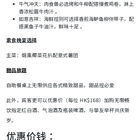
牛气冲天：肉食兽必选烤和牛柳配搭慢煮鸡卷，淋上
香浓松露牛肉汁 。
如意吉祥：海鲜控则可选择香煎海鲈鱼柳伴带子，配
搭黑鱼子牛油汁，鲜味十足 。
素食晚宴选择
主菜：烟熏椰菜花扒配意式薯团
甜品放题
自助餐桌上无限供应各式精致甜品，甜品控必爱
此外，宾客更可以优惠价（每位 HK$168）加购无限畅
饮指定红白酒、气泡酒及瓶装啤酒，与挚友举杯共庆新
岁。
优惠价钱：