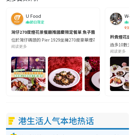
U Food
Wen
節日限定
節
灣仔
灣仔270度煙花景餐廳推國慶限定餐單 魚子醬他他脆撻/焗龍蝦/A5
矜貴煙花盛宴
位於灣仔碼頭的 Pier 1929坐擁270度豪華煙花景，並將於今年
過多10數天
阅读更多
阅读更多
港生活人气本地热话
1