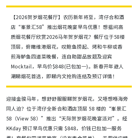
【2026贺岁烟花餐厅】农历新年将至，湾仔合和酒
店“峯景汇58”推出烟花晚宴早鸟优惠！想揾间高
质烟花餐厅欣赏2026马年贺岁烟花？餐厅位于58楼
顶层，俯瞰维港烟花，叹鲍鱼捞起、烤和牛柳或香
煎海鲈鱼四道菜晚餐，连自助甜品放题及迎宾
Mocktail，早鸟价$848(已包加一)。新春开年避人
潮睇烟花首选，即睇内文抢购连结及预订详情！
迎接金骏马年，想舒舒服服睇贺岁烟花，又唔想喺海旁
同人迫？位于湾仔全新合和酒店顶层 58 楼的“峯景汇
58（View 58）”推出“天际贺岁烟花晚宴派对”。经
KKday 预订早鸟优惠只需 $848，价钱已包加一服务