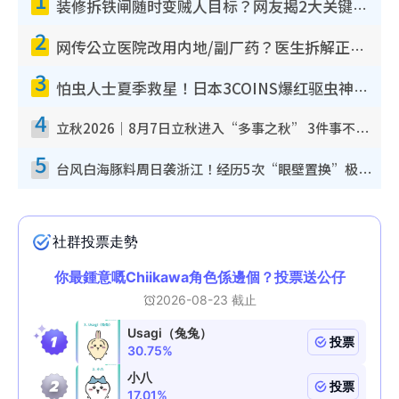
装修拆铁闸随时变贼人目标？网友揭2大关键用途：装新款等于白装？附新旧铁闸分别
2
网传公立医院改用内地/副厂药？医生拆解正副厂分别，揭4类人换药随时出事
3
怕虫人士夏季救星！日本3COINS爆红驱虫神器$45起 1招“全程免触碰”轻松搞定小强
4
立秋2026｜8月7日立秋进入“多事之秋” 3件事不可做！专家教6招开运 清杂物／钱包纳气接好运
5
台风白海豚料周日袭浙江！经历5次“眼壁置换”极罕见 成登陆内地最长途台风