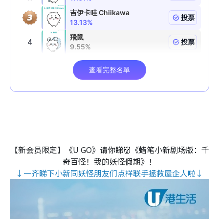
【新会员限定】《U GO》请你睇👹《蜡笔小新剧场版：千
奇百怪！我的妖怪假期》！
↓一齐睇下小新同妖怪朋友们点样联手拯救屋企人啦↓