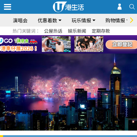
演唱会
优惠着数
玩乐情报
购物情报
热门关键词：
公屋热话
娱乐新闻
定期存款