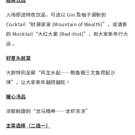
迎宾饮品
入场即送特色饮品，可选以 Gin 及柚子调制的
Cocktail“财源滚滚 (Mountain of Wealth)”，或清新
的 Mocktail“大红大紫 (Red-Hot)”，祝大家新年行大
运 。
好意头前菜
大厨特别呈献“风生水起——鲍鱼烟三文鱼捞起沙
律”，让大家新年越捞越旺 ！
暖心汤品
浓郁鲜甜的“龙马精神——龙虾浓汤”
主菜选择（二选一）