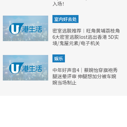
入场！
室内好去处
密室逃脱推荐︱旺角黄埔荔枝角
6大密室逃脱lost逃出香港 5D实
境/鬼屋元素/电子机关
娱乐
中年好声音4｜蔡婉怡穿旗袍秀
腿迷晕评审 伸腿想加分被车婉
婉当场制止