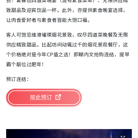
费！套餐包四道菜晚宴（设有素食菜单）、无限供应精
致甜品及迎宾饮品一杯。此外，亦提供素食晚宴选择，
让肉食爱好者与素食者皆能大饱口福。
客人可饱览维港璀璨烟花景致，叹尽四道菜晚餐及无限
供应精致甜品。比起坊间动辄过千的烟花景观餐厅，这
个价格绝对是今年CP值之选！即睇内文抢购连结，提早
霸个靓位过肥年！
预订连结：
按此预订