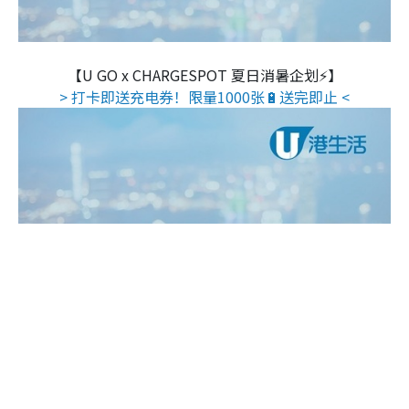
【U GO x CHARGESPOT 夏日消暑企划⚡】
> 打卡即送充电券！限量1000张🔋送完即止 <