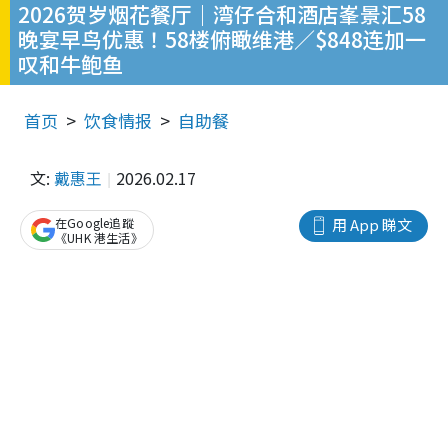
2026贺岁烟花餐厅｜湾仔合和酒店峯景汇58
晚宴早鸟优惠！58楼俯瞰维港／$848连加一
叹和牛鲍鱼
首页
饮食情报
自助餐
文:
戴惠王
2026.02.17
在Google追蹤
用 App 睇文
《UHK 港生活》