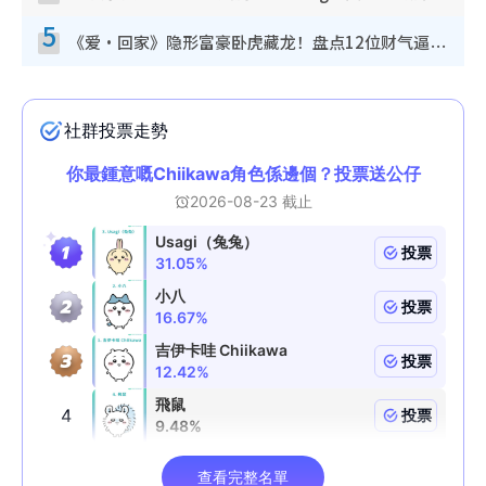
5
《爱·回家》隐形富豪卧虎藏龙！盘点12位财气逼人的有钱艺人：这位美女3亿身家不愁做