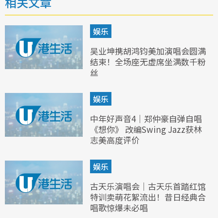
相关文章
娱乐
吴业坤携胡鸿钧美加演唱会圆满
结束！全场座无虚席坐满数千粉
丝
娱乐
中年好声音4｜郑仲豪自弹自唱
《想你》 改编Swing Jazz获林
志美高度评价
娱乐
古天乐演唱会｜古天乐首踏红馆
特训卖萌花絮流出！昔日经典合
唱歌惊爆未必唱