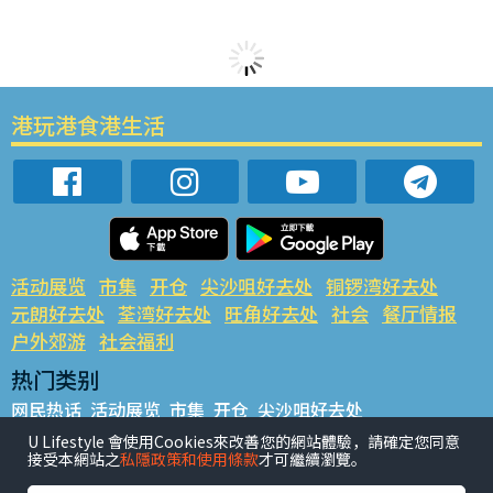
港玩港食港生活
活动展览
市集
开仓
尖沙咀好去处
铜锣湾好去处
元朗好去处
荃湾好去处
旺角好去处
社会
餐厅情报
户外郊游
社会福利
热门类别
网民热话
活动展览
市集
开仓
尖沙咀好去处
铜锣湾好去处
元朗好去处
荃湾好去处
旺角好去处
社会
U Lifestyle 會使用Cookies來改善您的網站體驗，請確定您同意
接受本網站之
私隱政策和使用條款
才可繼續瀏覽。
餐厅情报
户外郊游