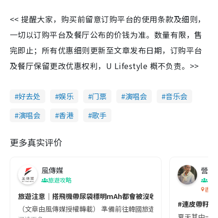
<< 提醒大家，购买前留意订购平台的使用条款及细则，
一切以订购平台及餐厅公布的价钱为准。数量有限，售
完即止；所有优惠细则更新至文章发布日期，订购平台
及餐厅保留更改优惠权利，U Lifestyle 概不负责。>>
好去处
娱乐
门票
演唱会
音乐会
演唱会
香港
歌手
更多真实评价
風傳媒
營養教
旅遊攻略
生
香港
旅遊注意｜搭飛機帶尿袋標明mAh都會被沒收😱出發前切記檢查「1
#連皮帶籽都
（文章由風傳媒授權轉載） 準備前往韓國旅遊的民眾，近期要特別留
夏天其中一種時