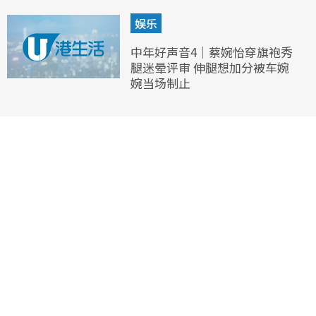
娱乐
中年好声音4｜蔡婉怡穿旗袍秀
腿迷晕评审 伸腿想加分被车婉
婉当场制止