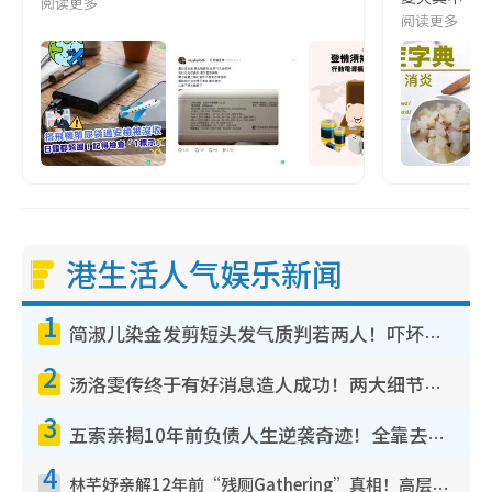
阅读更多
阅读更多
港生活人气娱乐新闻
1
简淑儿染金发剪短头发气质判若两人！吓坏老公麦大力都认不出：“你做什么？”
2
汤洛雯传终于有好消息造人成功！两大细节曝孕味极浓引猜测：大肚婆先会咁！
3
五索亲揭10年前负债人生逆袭奇迹！全靠去一地方转运后即遇上马先生
4
林芊妤亲解12年前“残厕Gathering”真相！高层解约一句话重创尊严，至今拒返TVB