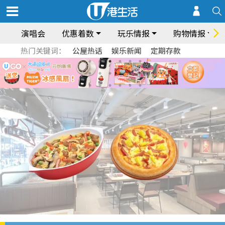
演唱会
优惠着数
玩乐情报
购物情报
热门关键词：
公屋热话
娱乐新闻
定期存款