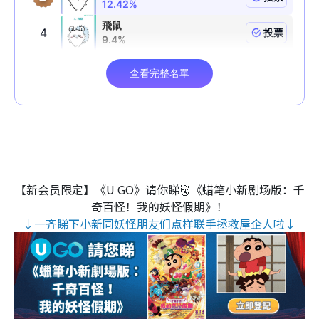
【新会员限定】《U GO》请你睇👹《蜡笔小新剧场版：千
奇百怪！我的妖怪假期》！
↓一齐睇下小新同妖怪朋友们点样联手拯救屋企人啦↓