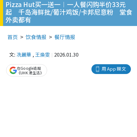
Pizza Hut买一送一︱一人餐闪购半价33元
起 千岛海鲜批/葡汁鸡饭/卡邦尼意粉 堂食
外卖都有
首页
饮食情报
餐厅情报
文:
冼麗華
,
王煥雯
2026.01.30
在Google追蹤
用 App 睇文
《UHK 港生活》