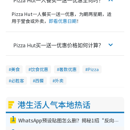
Pizza Hut一人餐买一送一优惠至何时？
Pizza Hut一人餐买一送一优惠，为期两星期，适
用于堂食或外卖，
即看优惠日期
！
Pizza Hut买一送一优惠价格如何计算？
美食
饮食优惠
著数优惠
Pizza
必胜客
西餐
外卖
港生活人气本地热话
1
WhatsApp预设贴图怎么删？揭秘1招“反向操作”还原简洁界面 附3步实测教程