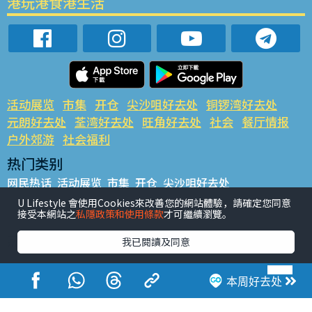
港玩港食港生活
活动展览
市集
开仓
尖沙咀好去处
铜锣湾好去处
元朗好去处
荃湾好去处
旺角好去处
社会
餐厅情报
户外郊游
社会福利
热门类别
网民热话
活动展览
市集
开仓
尖沙咀好去处
铜锣湾好去处
元朗好去处
荃湾好去处
旺角好去处
社会
U Lifestyle 會使用Cookies來改善您的網站體驗，請確定您同意
接受本網站之
私隱政策和使用條款
才可繼續瀏覽。
餐厅情报
户外郊游
热门标签
我已閱讀及同意
#UGO揾好去处
#人气活动推介
#美食社群热话
#亲子玩乐好去处
#ULifestyle应用程式
#限时抢
本周好去处
#UJetso礼物放送
#ULifestyle商户中心
#著数
#网络热话