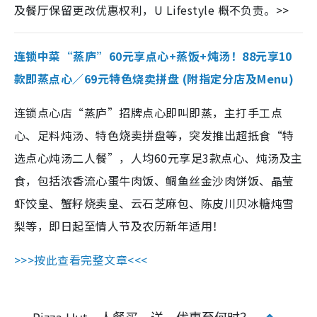
及餐厅保留更改优惠权利，U Lifestyle 概不负责。>>
连锁中菜“蒸庐”60元享点心+蒸饭+炖汤！88元享10
款即蒸点心／69元特色烧卖拼盘 (附指定分店及Menu)
连锁点心店“蒸庐”招牌点心即叫即蒸，主打手工点
心、足料炖汤、特色烧卖拼盘等，突发推出超抵食“特
选点心炖汤二人餐”，人均60元享足3款点心、炖汤及主
食，包括浓香流心蛋牛肉饭、鲷鱼丝金沙肉饼饭、晶莹
虾饺皇、蟹籽烧卖皇、云石芝麻包、陈皮川贝冰糖炖雪
梨等，即日起至情人节及农历新年适用！
>>>按此查看完整文章<<<