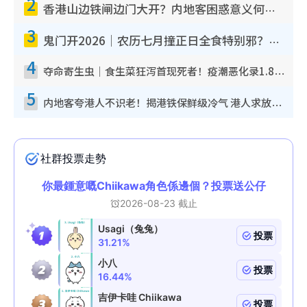
2
香港山边铁闸边门大开？内地客困惑意义何在！网友神回复：这种叫法理性防御
3
鬼门开2026｜农历七月撞正日全食特别邪？专家警告切忌做一事！揭4大禁忌+2招保平安
4
夺命寄生虫｜食生菜狂泻首现死者！疫潮恶化录1.8万宗病例 揭洗菜3大谬误
5
内地客夸港人不识老！揭港铁保鲜级冷气 港人求放过：别投诉