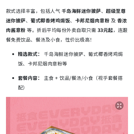
款式选择丰富，包括人气
千岛海鲜迷你披萨
、
超级至尊
迷你披萨
、
葡式椰香烤鸡焗饭
、
卡邦尼烟肉意粉
及
香浓
肉酱意粉
等。折后平均每份外卖自取只需
33元起
，连跟
餐免费饮品、餐汤及小食，性价比极高！
精选款式：
千岛海鲜迷你披萨、葡式椰香烤鸡焗
饭、卡邦尼烟肉意粉等
套餐内容：
主食 + 饮品/餐汤/小食（视乎套餐搭
配）