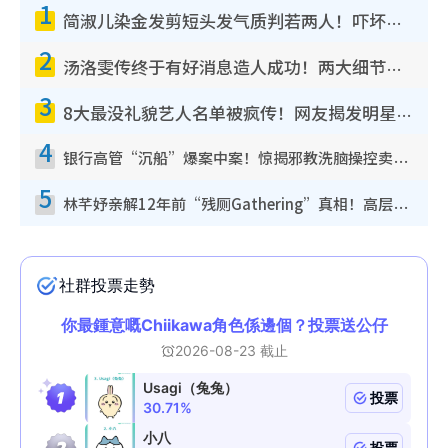
1
简淑儿染金发剪短头发气质判若两人！吓坏老公麦大力都认不出：“你做什么？”
2
汤洛雯传终于有好消息造人成功！两大细节曝孕味极浓引猜测：大肚婆先会咁！
3
8大最没礼貌艺人名单被疯传！网友揭发明星真面目，一致数落这一位是无品天花板？
4
银行高管“沉船”爆案中案！惊揭邪教洗脑操控卖淫被吞600万，幕后黑手讲多错多
5
林芊妤亲解12年前“残厕Gathering”真相！高层解约一句话重创尊严，至今拒返TVB