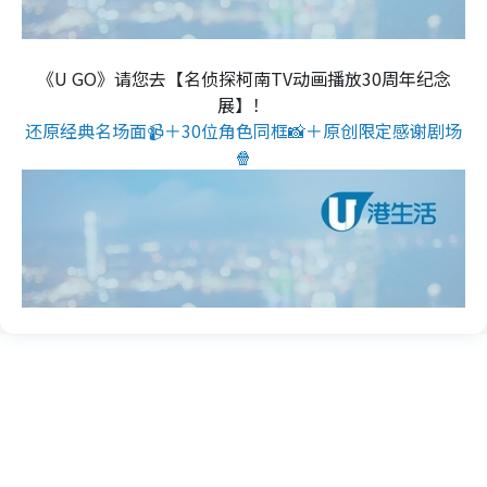
《U GO》请您去【名侦探柯南TV动画播放30周年纪念
展】！
还原经典名场面📹＋30位角色同框📸＋原创限定感谢剧场
🍿