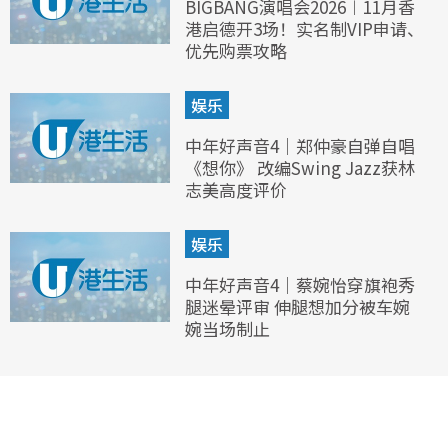
BIGBANG演唱会2026︱11月香
港启德开3场！实名制VIP申请、
优先购票攻略
娱乐
中年好声音4｜郑仲豪自弹自唱
《想你》 改编Swing Jazz获林
志美高度评价
娱乐
中年好声音4｜蔡婉怡穿旗袍秀
腿迷晕评审 伸腿想加分被车婉
婉当场制止