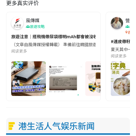
更多真实评价
風傳媒
營養教
旅遊攻略
生
香港
旅遊注意｜搭飛機帶尿袋標明mAh都會被沒收😱出發前切記檢查「1
#連皮帶籽都
（文章由風傳媒授權轉載） 準備前往韓國旅遊的民眾，近期要特別留
夏天其中一種時
阅读更多
阅读更多
港生活人气娱乐新闻