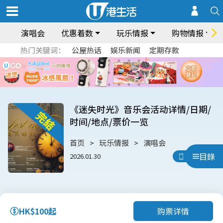
演唱会
优惠着数
玩乐情报
购物情报
热门关键词：
公屋热话
娱乐新闻
定期存款
《迷失时光》音乐会活动详情/日期/
时间/地点/票价一览
首页
玩乐情报
演唱会
目錄
2026.01.30
用App睇
购票详情
HK$100起