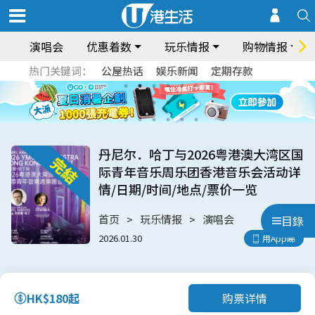
演唱会
优惠着数
玩乐情报
购物情报
热门关键词：
公屋热话
娱乐新闻
定期存款
丹尼尔．哈丁与2026粤港澳大湾区国
际青年音乐周乐团香港音乐会活动详
情/日期/时间/地点/票价一览
首页
玩乐情报
演唱会
目錄
2026.01.30
用App睇
购票详情
HK$180起