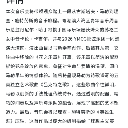
本次音乐会将带领观众踏上一段从古斯塔夫·马勒到理
查·施特劳斯的音乐旅程。粤港澳大湾区青年音乐周音
乐总监丹尼尔·哈丁将携手国际乐坛屡获殊荣的苏格兰
女中音卡伦·卡吉尔，并与2026 YMCG管弦乐团一同巡
演大湾区。演出曲目以马勒亲笔创作、后被其从第一交
响曲中移除的《花之乐章》开篇，该乐章以简洁的配器
描绘花朵绽放的意象，象征对生命与爱情的渴望，源自
马勒早年的情感体验。随后将呈现马勒为诗歌谱写的五
首独立艺术歌曲《吕克特之歌》，这些歌曲个性鲜明，
马勒以创新的手法处理传统诗节，通过透明的配器、精
巧的间奏以及声乐与乐队的融合，展现了高超的艺术塑
造力。最后，音乐会将以理查·施特劳斯的《英雄生
涯》压轴，这首作品以庞大的编制描绘“理想主义英