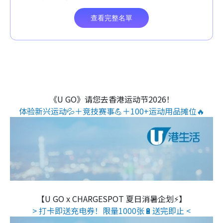
《U GO》请您去香港运动节2026！
体验新兴运动💦＋竞技赛事💪＋100+运动用品摊位🔥
【U GO x CHARGESPOT 夏日消暑企划⚡】
> 打卡即送充电券！限量1000张🔋送完即止 <