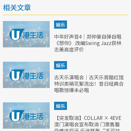
相关文章
娱乐
中年好声音4｜郑仲豪自弹自唱
《想你》 改编Swing Jazz获林
志美高度评价
娱乐
古天乐演唱会｜古天乐首踏红馆
特训卖萌花絮流出！昔日经典合
唱歌惊爆未必唱
娱乐
【突发取消】COLLAR × 4EVE
澳门演唱会宣布取消 门票售罄
仍难逃厄运 乐迷怒轰“不可抗