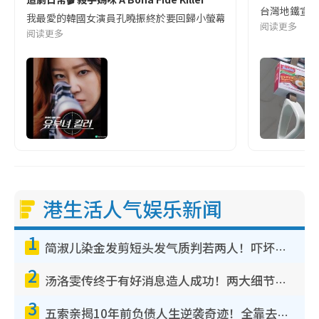
台灣地鐵宣
我最愛的韓國女演員孔曉振終於要回歸小螢幕啦!這次的劇本改編自同名
阅读更多
阅读更多
港生活人气娱乐新闻
1
简淑儿染金发剪短头发气质判若两人！吓坏老公麦大力都认不出：“你做什么？”
2
汤洛雯传终于有好消息造人成功！两大细节曝孕味极浓引猜测：大肚婆先会咁！
3
五索亲揭10年前负债人生逆袭奇迹！全靠去一地方转运后即遇上马先生