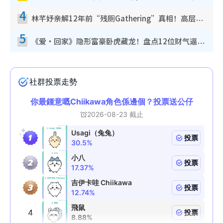
4
林芊妤亲解12年前“残厕Gathering”真相！高层解约一句话重创尊严，至今拒返TVB
5
《爱·回家》隐形富豪卧虎藏龙！盘点12位财气逼人的有钱艺人：这位美女3亿身家不愁做