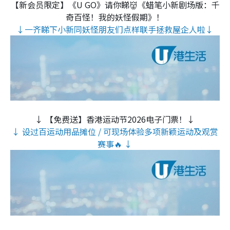
【新会员限定】《U GO》请你睇👹《蜡笔小新剧场版：千
奇百怪！我的妖怪假期》！
↓一齐睇下小新同妖怪朋友们点样联手拯救屋企人啦↓
↓ 【免费送】香港运动节2026电子门票！↓
↓ 设过百运动用品摊位 / 可现场体验多项新颖运动及观赏
赛事🔥 ↓