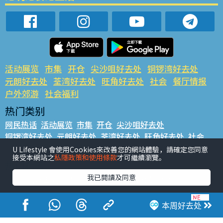
活动展览
市集
开仓
尖沙咀好去处
铜锣湾好去处
元朗好去处
荃湾好去处
旺角好去处
社会
餐厅情报
户外郊游
社会福利
热门类别
网民热话
活动展览
市集
开仓
尖沙咀好去处
铜锣湾好去处
元朗好去处
荃湾好去处
旺角好去处
社会
餐厅情报
户外郊游
U Lifestyle 會使用Cookies來改善您的網站體驗，請確定您同意
接受本網站之
私隱政策和使用條款
才可繼續瀏覽。
热门标签
我已閱讀及同意
#UGO揾好去处
#人气活动推介
#美食社群热话
#亲子玩乐好去处
#ULifestyle应用程式
#限时抢
#UJetso礼物放送
#ULifestyle商户中心
#著数
#网络热话
本周好去处