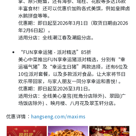
掌、原只鲍鱼，还有海参、瑶柱、花胶等多达16款
丰富食材！还可以优惠价加购各式美馔，例如皇牌卤
水鹅拼盘等等。
优惠期：即日起至2026年3月1日（取货日期由2026
年2月6日起）。
适用分店：全线潮江春及潮庭分店。
“FUN享幸运猪 - 派对精选”85折
美心中菜推出FUN享幸运猪派对精选，分别有“幸
运福气猪”及“幸运生日猪”两款选择，还有6位及
10位派对套餐，以及多款派对食品，让大家将节日
欢乐带回家，与家人朋友一同分享幸运和喜悦! 。
优惠期：即日起至2026至3月1日。
适用分店：全线美心皇宫(旺角分店除外)、翠园(广
场饭店除外) 、映月楼、八月花及翠玉轩分店。
优惠详情︰
hangseng.com/maxims