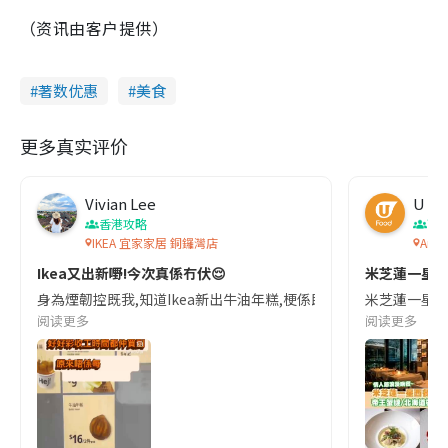
（资讯由客户提供）
著数优惠
美食
更多真实评价
Vivian Lee
U Fo
香港攻略
西
IKEA 宜家家居 銅鑼灣店
Arca
Ikea又出新嘢!今次真係冇伏😌
米芝蓮一星
身為煙韌控既我,知道Ikea新出牛油年糕,梗係即刻沖去試啦!夜晚去買得返2
米芝蓮一星餐
阅读更多
阅读更多