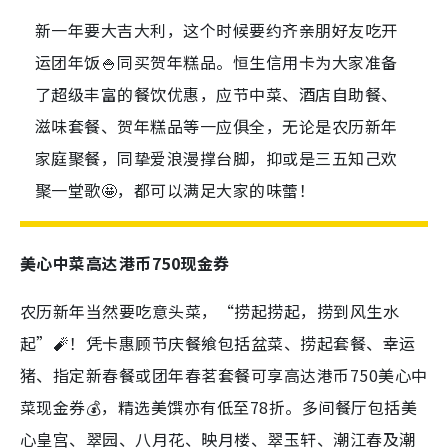
新一年要大吉大利，这个时候要约齐亲朋好友吃开
运团年饭🍚同买贺年糕品。恒生信用卡为大家准备
了超级丰富的餐饮优惠，应节中菜、酒店自助餐、
滋味套餐、贺年糕品等一应俱全，无论是农历新年
家庭聚餐，同挚爱浪漫撑台脚，抑或是三五知己欢
聚一堂歌🤩，都可以满足大家的味蕾！
美心中菜高达港币750现金券
农历新年当然要吃意头菜，“捞起捞起，捞到风生水
起”🧨！凭卡惠顾节庆餐飨包括盆菜、捞起套餐、幸运
猪、指定新春餐或团年春茗套餐可享高达港币750美心中
菜现金券💰，精选美馔亦有低至78折。多间餐厅包括美
心皇宫、翠园、八月花、映月楼、翠玉轩、潮江春及潮