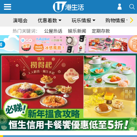
演唱会
优惠着数
玩乐情报
购物情报
热门关键词：
公屋热话
娱乐新闻
定期存款