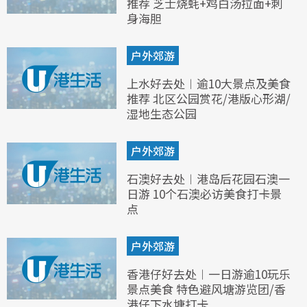
推荐 芝士烧蚝+鸡白汤拉面+刺
身海胆
户外郊游
上水好去处︱逾10大景点及美食
推荐 北区公园赏花/港版心形湖/
湿地生态公园
户外郊游
石澳好去处︱港岛后花园石澳一
日游 10个石澳必访美食打卡景
点
户外郊游
香港仔好去处︱一日游逾10玩乐
景点美食 特色避风塘游览团/香
港仔下水塘打卡