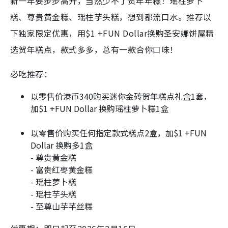
新一年要步步高升，当然少不了贺年年糕！瑶柱萝卜
糕、尊贵黄金糕、瑶柱芋头糕，想到都流口水。推荐以
下独家限定优惠，用$1 +FUN Dollar换购圣安娜饼屋精
选贺年糕点，款式多多，总有一款合你口味！
必吃推荐：
以零售价港币340购买迷你金砖贺年糕点礼盒1套，
加$1 +FUN Dollar 换购瑶柱萝卜糕1盒
以零售价购买任何指定款式糕点2盒，加$1 +FUN
Dollar 换购多1盒
- 尊贵黄金糕
- 富贵红枣黄金糕
- 瑶柱萝卜糕
- 瑶柱芋头糕
- 至尊山芋芊丝糕