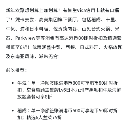
新年欢聚想划算上加划算？有恒生Visa信用卡就有口福
了！凭卡去尝．高美集团旗下餐厅，包括稻成、十里、
牛気、浦和日本料理、佐贺烧肉谷、山见台式火锅、米
泰、Parkview等等消费有高达港币80即时折扣及精选套
餐低至6折！优惠涵盖中菜、西餐、日式料理、火锅放题
及东南亚风味，滋味无穷！
必吃推荐：
牛気︰单一净额签账满港币800可享港币80即时折
扣；堂食惠顾主餐牌Lv6日本九州产黑毛和牛及海鲜
放题套餐可享8折
稻成︰单一净额签账满港币500可享港币50即时折
扣；精选6人盆菜75折