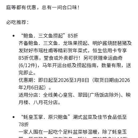
庭等都有优惠，总有一间合口味！
必吃推荐：
“鲍鱼．三文鱼捞起”85折
齐备鲍鱼．三文鱼．龙珠果捞起、明炉酱烧琵琶猪及
发财好市瑶柱甫等精彩贺年菜式，恒生信用卡专享
85折优惠，堂食或外卖都行！另可获赠幸运曲奇
(6/12件)，马年开运台纸及捞起指南，数量有限，送
完即止。
优惠期：即日起至2026至3月8日（取货日期由2026
年2月6日起）。
适用分店：全线美心皇宫、翠园(广场饭店除外)、映
月楼、八月花分店。
“蚝皇玉掌．原只鲍鱼”潮式盆菜及佳节食品低至
78折
一家人围在一起吃个足料盆菜够温暖，除了蚝皇玉