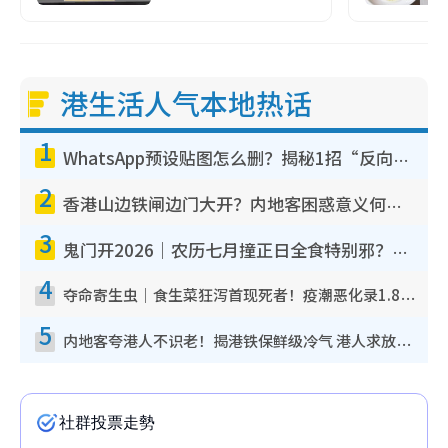
港生活人气本地热话
1
WhatsApp预设贴图怎么删？揭秘1招“反向操作”还原简洁界面 附3步实测教程
2
香港山边铁闸边门大开？内地客困惑意义何在！网友神回复：这种叫法理性防御
3
鬼门开2026｜农历七月撞正日全食特别邪？专家警告切忌做一事！揭4大禁忌+2招保平安
4
夺命寄生虫｜食生菜狂泻首现死者！疫潮恶化录1.8万宗病例 揭洗菜3大谬误
5
内地客夸港人不识老！揭港铁保鲜级冷气 港人求放过：别投诉