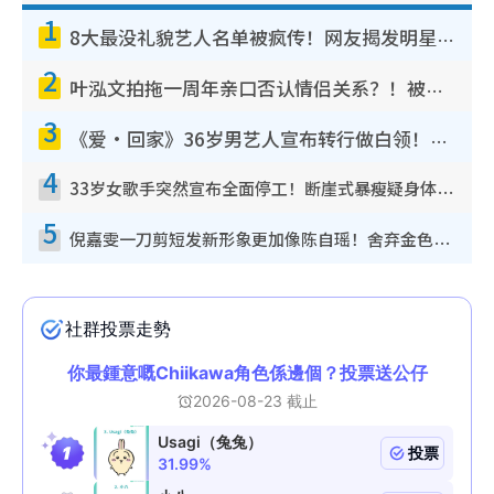
1
8大最没礼貌艺人名单被疯传！网友揭发明星真面目，一致数落这一位是无品天花板？
2
叶泓文拍拖一周年亲口否认情侣关系？！被质疑感情造假竟称GM“普通同事”
3
《爱·回家》36岁男艺人宣布转行做白领！卸下艺人身份回归素人平淡生活
4
33岁女歌手突然宣布全面停工！断崖式暴瘦疑身体亮红灯！声明曝：将暂时淡出
5
倪嘉雯一刀剪短发新形象更加像陈自瑶！舍弃金色长发造型气质大变超惊喜