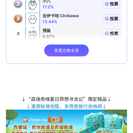
↓“森境奇缘夏日异想寻龙记”限定精品↓
↓漫游秘境地垫、多用途旅行收纳袋↓