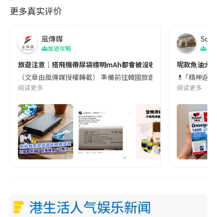
更多真实评价
風傳媒
Soul
旅遊攻略
生
旅遊注意｜搭飛機帶尿袋標明mAh都會被沒收😱出發前切記檢查「1
呢款魚油大家
（文章由風傳媒授權轉載） 準備前往韓國旅遊的民眾，近期要特別留
💊 ｢精神返
阅读更多
阅读更多
港生活人气娱乐新闻