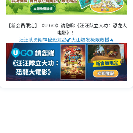
【新会员限定】《U GO》请您睇《汪汪队立大功：恐龙大
电影》！
汪汪队勇闯神秘恐龙岛🦖火山爆发极限救援🔥