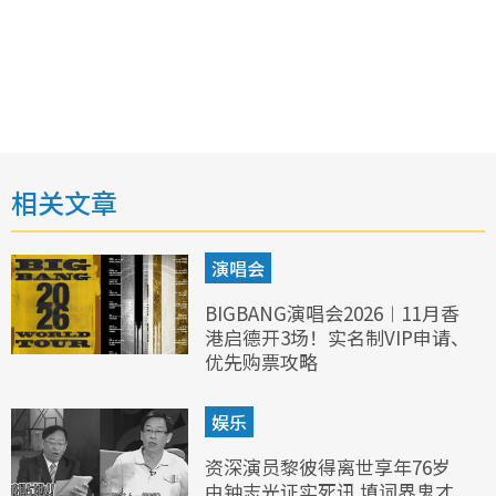
相关文章
演唱会
BIGBANG演唱会2026︱11月香
港启德开3场！实名制VIP申请、
优先购票攻略
娱乐
资深演员黎彼得离世享年76岁
由钟志光证实死讯 填词界鬼才