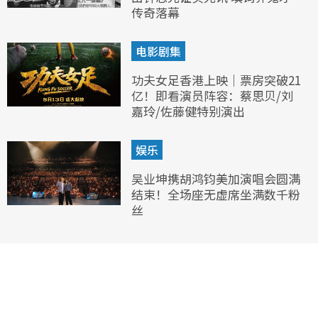
传奇落幕
电影剧集
功夫女足香港上映｜票房突破21
亿！即看演员阵容：蔡思贝/刘
嘉玲/佐藤健特别演出
娱乐
吴业坤携胡鸿钧美加演唱会圆满
结束！全场座无虚席坐满数千粉
丝