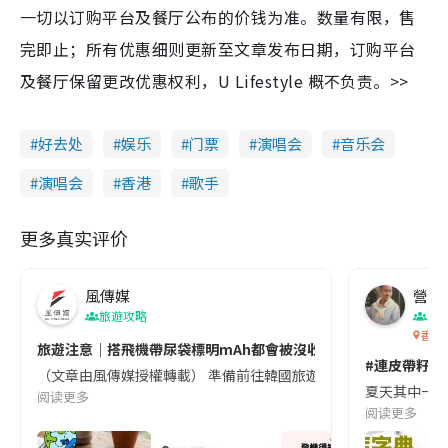
一切以订购平台及餐厅公布的价钱为准。数量有限，售
完即止；所有优惠细则更新至文章发布日期，订购平台
及餐厅保留更改优惠权利，U Lifestyle 概不负责。>>
好去处
娱乐
门票
演唱会
音乐会
演唱会
香港
歌手
更多真实评价
風傳媒
營養教
旅遊攻略
生
香港
旅遊注意｜搭飛機帶尿袋標明mAh都會被沒收😱出發前切記檢查「1
#連皮帶籽都
（文章由風傳媒授權轉載） 準備前往韓國旅遊的民眾，近期要特別留
夏天其中一種時
阅读更多
阅读更多