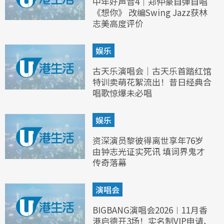
中年好声音4｜郑仲豪自弹自唱
《想你》 改编Swing Jazz获林
志美高度评价
娱乐
古天乐演唱会｜古天乐首踏红馆
特训卖萌花絮流出！昔日经典合
唱歌惊爆未必唱
娱乐
资深演员黎彼得离世享年76岁
由钟志光证实死讯 填词界鬼才
传奇落幕
演唱会
BIGBANG演唱会2026︱11月香
港启德开3场！实名制VIP申请、