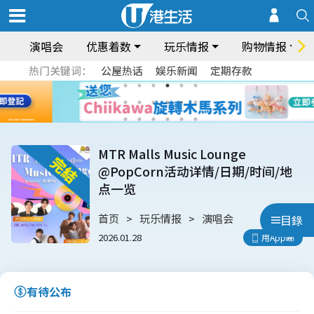
演唱会
优惠着数
玩乐情报
购物情报
热门关键词：
公屋热话
娱乐新闻
定期存款
MTR Malls Music Lounge
@PopCorn活动详情/日期/时间/地
点一览
首页
玩乐情报
演唱会
目錄
2026.01.28
用App睇
有待公布