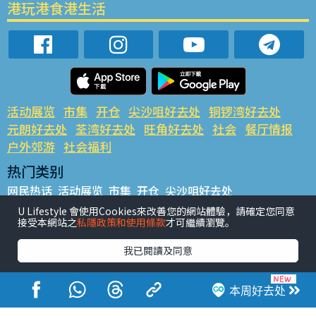
港玩港食港生活
活动展览
市集
开仓
尖沙咀好去处
铜锣湾好去处
元朗好去处
荃湾好去处
旺角好去处
社会
餐厅情报
户外郊游
社会福利
热门类别
网民热话
活动展览
市集
开仓
尖沙咀好去处
铜锣湾好去处
元朗好去处
荃湾好去处
旺角好去处
社会
U Lifestyle 會使用Cookies來改善您的網站體驗，請確定您同意
接受本網站之
私隱政策和使用條款
才可繼續瀏覽。
餐厅情报
户外郊游
热门标签
我已閱讀及同意
#UGO揾好去处
#人气活动推介
#美食社群热话
#亲子玩乐好去处
#ULifestyle应用程式
#限时抢
本周好去处
#UJetso礼物放送
#ULifestyle商户中心
#著数
#网络热话