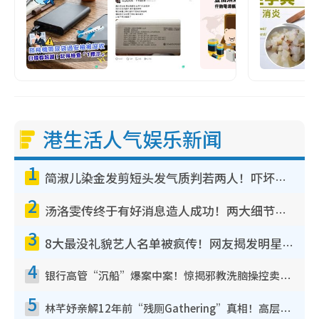
港生活人气娱乐新闻
1
简淑儿染金发剪短头发气质判若两人！吓坏老公麦大力都认不出：“你做什么？”
2
汤洛雯传终于有好消息造人成功！两大细节曝孕味极浓引猜测：大肚婆先会咁！
3
8大最没礼貌艺人名单被疯传！网友揭发明星真面目，一致数落这一位是无品天花板？
4
银行高管“沉船”爆案中案！惊揭邪教洗脑操控卖淫被吞600万，幕后黑手讲多错多
5
林芊妤亲解12年前“残厕Gathering”真相！高层解约一句话重创尊严，至今拒返TVB