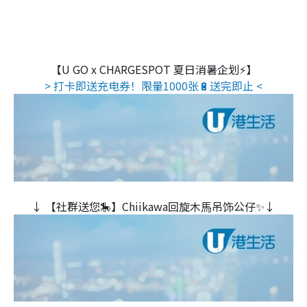
【U GO x CHARGESPOT 夏日消暑企划⚡】
> 打卡即送充电券！限量1000张🔋送完即止 <
↓ 【社群送您🎠】Chiikawa回旋木⾺吊饰公仔✨↓