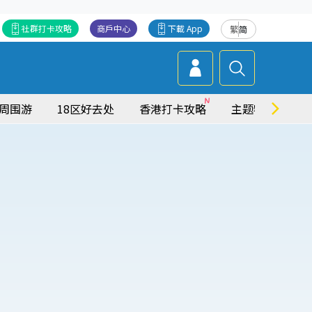
社群打卡攻略
商戶中心
下載 App
繁
简
周围游
18区好去处
香港打卡攻略
主题特集