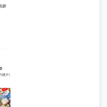
完即

帶的行動電源機身已標示「10000mAh」，卻仍被要求當場丟棄，讓他
注力提升!｣ 長時間對住電腦､剪片寫稿,成日覺得眼睛乾澀､腦袋好似｢斷線｣｡試咗
好多鮮為人知嘅好處：減肥、消水腫、降血脂、美白養顏👇 冬瓜5大功效✨ 1️⃣ 利尿