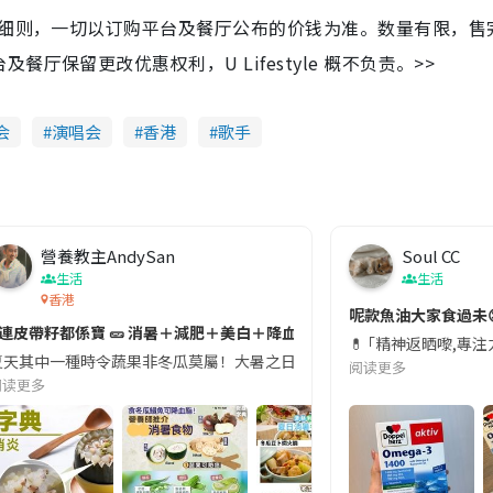
及细则，一切以订购平台及餐厅公布的价钱为准。数量有限，售
保留更改优惠权利，U Lifestyle 概不负责。>>
会
演唱会
香港
歌手
營養教主AndySan
Soul CC
生活
生活
香港
切記檢查「1標示」🚨
呢款魚油大家食過未
#連皮帶籽都係寶 🥒 消暑＋減肥＋美白＋降血脂
近期要特別留意隨身行李中的行動電源。一名旅客日前在機場安檢時，明明攜
💊 ｢精神返晒嚟,專
天其中一種時令蔬果非冬瓜莫屬！大暑之日，點都要飲碗冬瓜湯消暑解渴！除了解暑，冬瓜仲有
阅读更多
阅读更多