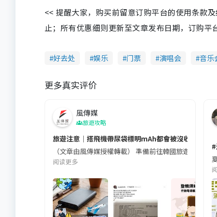
<< 提醒大家，购买前留意订购平台的使用条款
止；所有优惠细则更新至文章发布日期，订购平台及餐厅
好去处
娱乐
门票
演唱会
音乐
更多真实评价
風傳媒
旅遊攻略
旅遊注意｜搭飛機帶尿袋標明mAh都會被沒收😱出發前
（文章由風傳媒授權轉載） 準備前往韓國旅遊的民眾，
夏
阅读更多