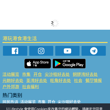
港玩港食港生活
活动展览
市集
开仓
尖沙咀好去处
铜锣湾好去处
元朗好去处
荃湾好去处
旺角好去处
社会
餐厅情报
户外郊游
社会福利
热门类别
网民热话
活动展览
市集
开仓
尖沙咀好去处
铜锣湾好去处
元朗好去处
荃湾好去处
旺角好去处
社会
U Lifestyle 會使用Cookies來改善您的網站體驗，請確定您同意