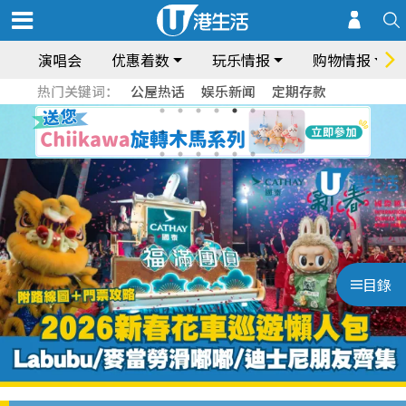
演唱会
优惠着数
玩乐情报
购物情报
热门关键词：
公屋热话
娱乐新闻
定期存款
目錄