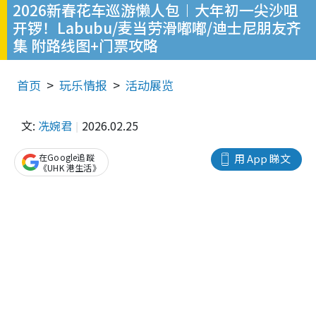
2026新春花车巡游懒人包︱大年初一尖沙咀
开锣！Labubu/麦当劳滑嘟嘟/迪士尼朋友齐
集 附路线图+门票攻略
首页
玩乐情报
活动展览
文:
冼婉君
2026.02.25
在Google追蹤
用 App 睇文
《UHK 港生活》