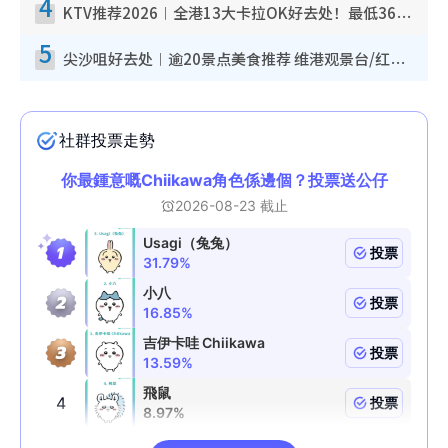
4
KTV推荐2026︱全港13大卡拉OK好去处！最低36元起 日语歌都有！(附地址+收费详情)
5
尖沙咀好去处︱逾20景点美食推荐 维港观景台/红磡古迹/九龙公园/室内游乐场