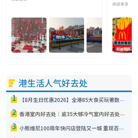
阅读更多
港生活人气好去处
1
【8月生日优惠2026】全港85大食买玩著数攻略 自助餐/火锅放题同行免费＋诚品/DONKI送现金券
2
香港室内好去处︱逾35大够冷气室内好去处推荐 室内活动免费避雨无惧下雨
3
小熊维尼100周年快闪店登陆又一城 重现百亩森林经典场景／独家限定盲盒登场／专属DIY香水