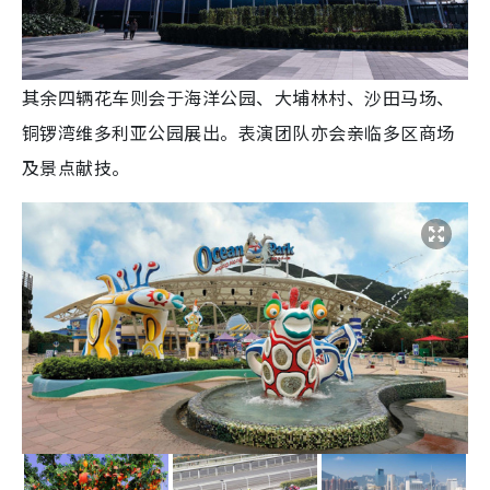
其余四辆花车则会于海洋公园、大埔林村、沙田马场、
铜锣湾维多利亚公园展出。表演团队亦会亲临多区商场
及景点献技。