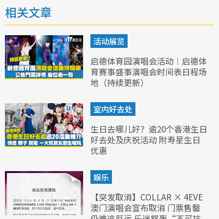
相关文章
活动展览
启德体育园演唱会活动︱启德体
育赛事盛事演唱会时间表日程场
地（持续更新）
室内好去处
生日去哪儿好？逾20个香港生日
好去处及庆祝活动 附寿星生日
优惠
娱乐
【突发取消】COLLAR × 4EVE
澳门演唱会宣布取消 门票售罄
仍难逃厄运 乐迷怒轰“不可抗