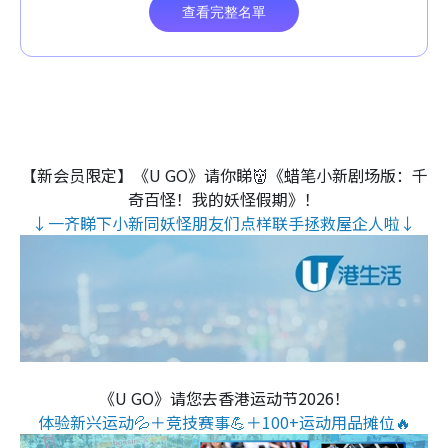
【新会员限定】《U GO》请你睇👹《蜡笔小新剧场版：千
奇百怪！我的妖怪假期》！
↓一齐睇下小新同妖怪朋友们点样联手拯救屋企人啦↓
《U GO》请您去香港运动节2026！
体验新兴运动💦＋竞技赛事💪＋100+运动用品摊位🔥