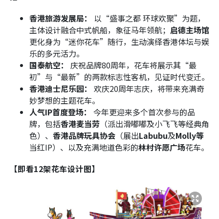
香港旅游发展局：
以“盛事之都 环球欢聚”为题，
主体设计融合中式帆船，象征马年领航；
启德主场馆
更化身为“迷你花车”随行，生动演绎香港体坛与娱
乐的多元活力。
国泰航空：
庆祝品牌
80周年
，花车将展示其“最
初”与“最新”的两款标志性客机，见证时代变迁。
香港迪士尼乐园：
欢庆
20周年
志庆，将带来充满奇
妙梦想的主题花车。
人气IP首度登场：
今年更迎来多个首次参与的品
牌，包括
香港麦当劳
（派出滑嘟嘟及小飞飞等经典角
色）、
香港品牌玩具协会
（展出
Labubu
及
Molly等
当红IP
）、以及充满地道色彩的
林村许愿广场
花车。
【即看12架花车设计图】