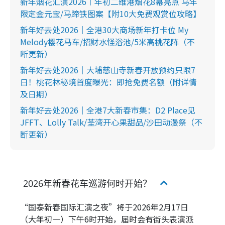
新年烟花汇演2026︱年初二维港烟花8幕亮点 马年
限定金元宝/马蹄铁图案【附10大免费观赏位攻略】
新年好去处2026｜全港30大商场新年打卡位 My
Melody樱花马车/招财水怪浴池/5米高桃花阵（不
断更新）
新年好去处2026｜大埔慈山寺新春开放预约只限7
日！桃花林秘境首度曝光：即抢免费名额（附详情
及日期）
新年好去处2026｜全港7大新春市集：D2 Place见
JFFT、Lolly Talk/荃湾开心果甜品/沙田动漫祭（不
断更新）
2026年新春花车巡游何时开始？
“国泰新春国际汇演之夜”将于2026年2月17日
（大年初一）下午6时开始，届时会有街头表演派