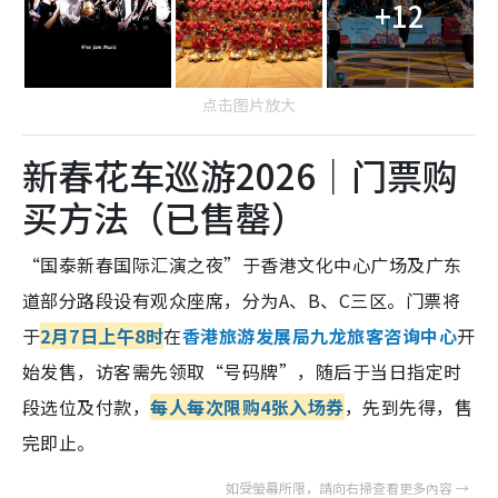
+12
点击图片放大
新春花车巡游2026｜门票购
买方法（已售罄）
“国泰新春国际汇演之夜”于香港文化中心
广场及广东
道部分路段设有
观众座席，
分为A、B、C三区。门票将
于
2月7日上午8时
在
香港旅游发展局九龙旅客咨询中心
开
始发售，访客需先领取“号码牌”，随后于当日指定时
段选位及付款，
每人每次限购4张入场券
，先到先得，售
完即止。