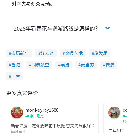
对率先与观众互动。
2026年新春花车巡游路线是怎样的？
农历新年
好去处
文娱艺术
旅发局
香港
国泰航空
展览
麦当劳
表演
门票
更多真实评价
monkeyray1688
co c
節日限定
節
啟德
新春節慶一定係要睇花車展覽.當天天氣很好. 2月18至26日到啟
由年初二（2月
阅读更多