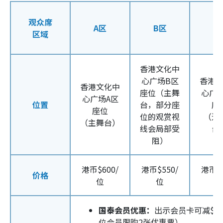
观众席
A区
B区
C
区域
香港文化中
心广场B区
香港
香港文化中
座位（主舞
心广
心广场A区
位置
台，部分座
座
座位
位的观赏视
（近
（主舞台）
线会局部受
台
阻）
港币$600/
港币$550/
港币$4
价格
位
位
国泰会员优惠：
出示会员卡可减$5
位会员限购2张优惠票）