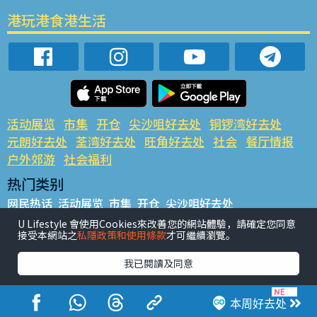
港玩港食港生活
活动展览
市集
开仓
尖沙咀好去处
铜锣湾好去处
元朗好去处
荃湾好去处
旺角好去处
社会
餐厅情报
户外郊游
社会福利
热门类别
网民热话
活动展览
市集
开仓
尖沙咀好去处
铜锣湾好去处
元朗好去处
荃湾好去处
旺角好去处
社会
U Lifestyle 會使用Cookies來改善您的網站體驗，請確定您同意
接受本網站之
私隱政策和使用條款
才可繼續瀏覽。
餐厅情报
户外郊游
热门标签
我已閱讀及同意
#UGO揾好去处
#人气活动推介
#美食社群热话
#亲子玩乐好去处
#ULifestyle应用程式
#限时抢
本周好去处
#UJetso礼物放送
#ULifestyle商户中心
#著数
#网络热话