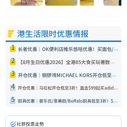
港生活限时优惠情报
1
长者优惠｜OK便利店推乐悠咭优惠！买面包/牛奶/保健品拍卡即减
2
【8月生日优惠2026】全港85大食买玩著数攻略 自助餐/火锅放题同行免费＋诚品/DONKI送现金券
3
开仓优惠｜铜锣湾MICHAEL KORS开仓低至17折！直击$500起买手袋/钱包/鞋款 必买经典Jet Set系列
4
开仓优惠｜马拉松开仓低至3折！直击$99起买adidas／New Balance／Puma鞋款 STANLEY保温杯劈价至$119起
5
厨具优惠｜普乐氏/意美厨/Buffalo厨具低至3折！$89起买煎锅/炒锅/个人锅 同场小家电激减至$99起