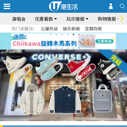
演唱会
优惠着数
玩乐情报
购物情报
热门关键词：
公屋热话
娱乐新闻
定期存款