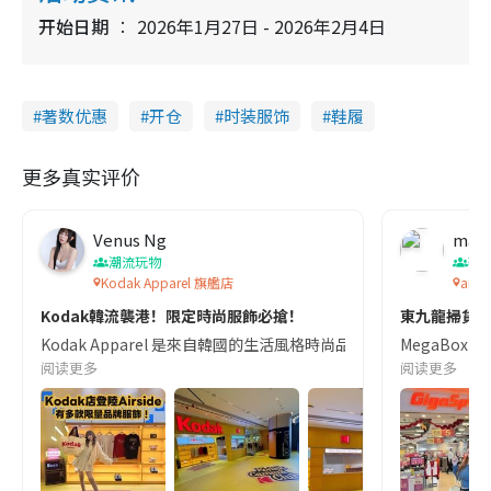
开始日期
2026年1月27日 - 2026年2月4日
著数优惠
开仓
时装服饰
鞋履
更多真实评价
Venus Ng
mag
潮流玩物
著
Kodak Apparel 旗艦店
and 
Kodak韓流襲港！限定時尚服飾必搶！
東九龍掃貨新熱
Kodak Apparel 是來自韓國的生活風格時尚品牌， 結合復
MegaBox 
阅读更多
阅读更多