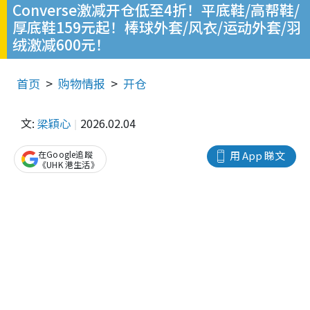
Converse激减开仓低至4折！平底鞋/高帮鞋/
厚底鞋159元起！棒球外套/风衣/运动外套/羽
绒激减600元！
首页
购物情报
开仓
文:
梁穎心
2026.02.04
在Google追蹤
用 App 睇文
《UHK 港生活》