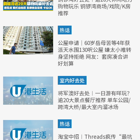
购物玩乐 铜锣湾商场/戏院/K房
推荐
热话
公屋申请｜60岁岳母苦等4年获
派天水围130呎公屋 嫌太小难转
身坚持拒绝 网友：套房凑合讲
好划算
室内好去处
将军澳好去处︱一日游有咩玩？
逾20大景点餐厅推荐 单车公园/
跨湾大桥/最大室内溜冰场
热话
淘宝中招︱Threads疯传“最坑