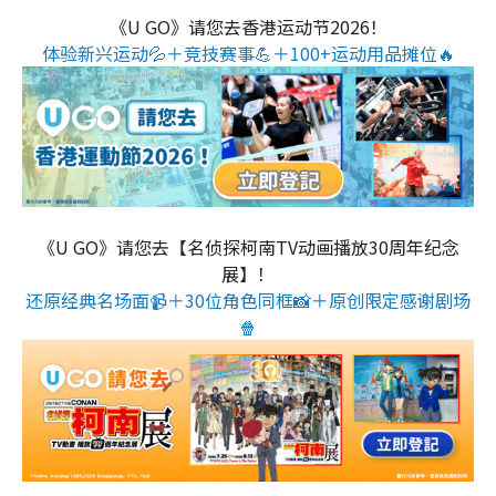
《U GO》请您去香港运动节2026！
体验新兴运动💦＋竞技赛事💪＋100+运动用品摊位🔥
《U GO》请您去【名侦探柯南TV动画播放30周年纪念
展】！
还原经典名场面📹＋30位角色同框📸＋原创限定感谢剧场
🍿