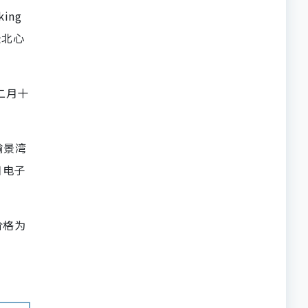
ing
景北心
二月十
愉景湾
日电子
价格为