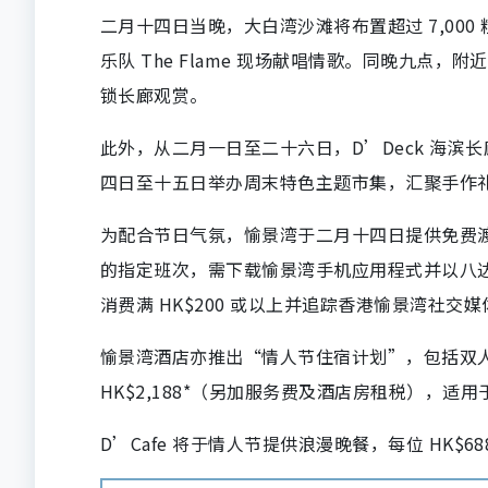
二月十四日当晚，大白湾沙滩将布置超过 7,000 
乐队 The Flame 现场献唱情歌。同晚九点，
锁长廊观赏。
此外，从二月一日至二十六日，D’Deck 海
四日至十五日举办周末特色主题市集，汇聚手作
为配合节日气氛，愉景湾于二月十四日提供免费渡
的指定班次，需下载愉景湾手机应用程式并以八
消费满 HK$200 或以上并追踪香港愉景湾社交
愉景湾酒店亦推出“情人节住宿计划”，包括双人客
HK$2,188*（另加服务费及酒店房租税），
D’Cafe 将于情人节提供浪漫晚餐，每位 HK$