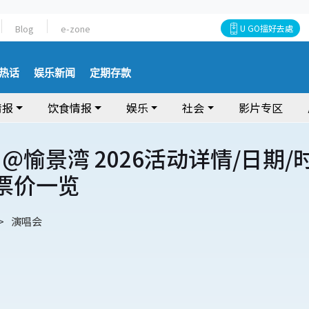
Blog
e-zone
U GO搵好去處
热话
娱乐新闻
定期存款
情报
饮食情报
娱乐
社会
影片专区
@愉景湾 2026活动详情/日期/
/票价一览
演唱会