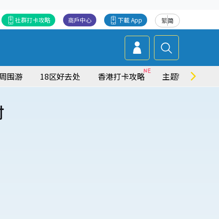
社群打卡攻略
商戶中心
下載 App
繁
简
周围游
18区好去处
香港打卡攻略
主题特集
时