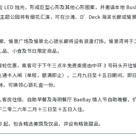
粒 LED 烛光，形成巨型心形及其他心形图案，并邀请本地 Busk
附近主题公园将有烟花汇演，可在沙滩、D’Deck 海滨长廊或愉
滨长廊、愉景广场及愉景北心锁长廊将设有浪漫灯饰。愉景湾将于
礼品、小食及节日限定商品。
轮优惠，乘客可于下午三点半免费乘搭由中环 3 号码头开往
达通卡入闸（单程，额满即止）。二月九日至十五日期间，即
媒体，可换领心锁礼盒一份。
房住宿、自助早餐及海玥餐厅 BaeBay 情人节自助晚餐，
适用于二零二六年二月十三日至十五日入住。
688 起，包含精选美馔及饮品，并设有精致甜品。