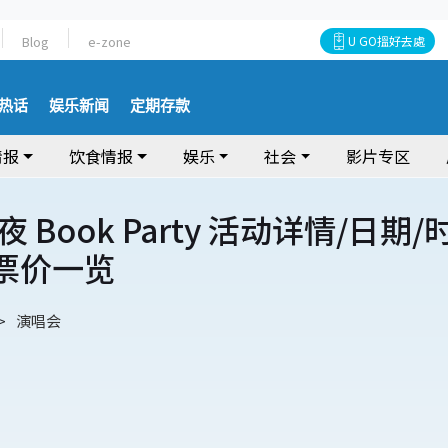
Blog
e-zone
U GO搵好去處
热话
娱乐新闻
定期存款
情报
饮食情报
娱乐
社会
影片专区
 Book Party 活动详情/日期/
/票价一览
演唱会