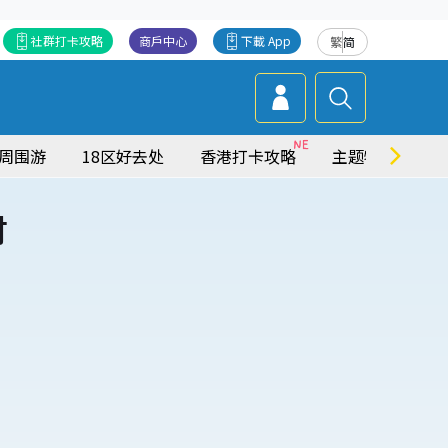
社群打卡攻略
商戶中心
下載 App
繁
简
周围游
18区好去处
香港打卡攻略
主题特集
时