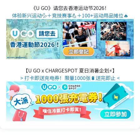
《U GO》请您去香港运动节2026！
体验新兴运动💦＋竞技赛事💪＋100+运动用品摊位🔥
【U GO x CHARGESPOT 夏日消暑企划⚡】
> 打卡即送充电券！限量1000张🔋送完即止 <