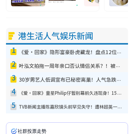
港生活人气娱乐新闻
1
《爱·回家》隐形富豪卧虎藏龙！盘点12位财气逼人的有钱艺人：这位美女3亿身家不愁做
2
叶泓文拍拖一周年亲口否认情侣关系？！被质疑感情造假竟称GM“普通同事”
3
30岁男艺人低调宣布已秘密离巢！人气急跌变失踪人口：“这几年过得并不容易”
4
《爱·回家》童星Philip仔暂别幕前久违现身！15岁近况暴风成长长高变帅气少年
5
TVB新闻主播陈嘉欣镜头前罕见失守！遭林超英一句话突袭吓坏当场大笑