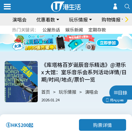
演唱会
优惠着数
玩乐情报
购物情报
热门关键词：
公屋热话
娱乐新闻
定期存款
《库塔格百岁诞辰音乐精选》@港乐
x 大馆：室乐音乐会系列活动详情/日
期/时间/地点/票价一览
首页
玩乐情报
演唱会
目錄
2026.01.24
用App睇
购票详情
HK$200起