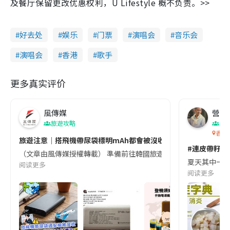
及餐厅保留更改优惠权利，U Lifestyle 概不负责。>>
好去处
娱乐
门票
演唱会
音乐会
演唱会
香港
歌手
更多真实评价
風傳媒
營養教
旅遊攻略
生
香港
旅遊注意｜搭飛機帶尿袋標明mAh都會被沒收😱出發前切記檢查「1
#連皮帶籽都
（文章由風傳媒授權轉載） 準備前往韓國旅遊的民眾，近期要特別留
夏天其中一種時
阅读更多
阅读更多