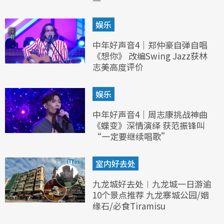
娱乐
中年好声音4｜郑仲豪自弹自唱
《想你》 改编Swing Jazz获林
志美高度评价
娱乐
中年好声音4｜周志康挑战神曲
《蝶变》深情演绎 获范振锋叫
“一定要继续唱歌”
室内好去处
九龙城好去处︱九龙城一日游逾
10个景点推荐 九龙寨城公园/姻
缘石/必食Tiramisu