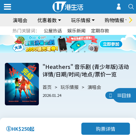
演唱会
优惠着数
玩乐情报
购物情报
热门关键词：
公屋热话
娱乐新闻
定期存款
"Heathers" 音乐剧 (青少年版)活动
详情/日期/时间/地点/票价一览
首页
玩乐情报
演唱会
目錄
2026.01.24
用App睇
购票详情
HK$250起