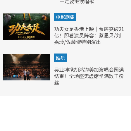
“一定要继续唱歌”
电影剧集
功夫女足香港上映｜票房突破21
亿！即看演员阵容：蔡思贝/刘
嘉玲/佐藤健特别演出
娱乐
吴业坤携胡鸿钧美加演唱会圆满
结束！全场座无虚席坐满数千粉
丝