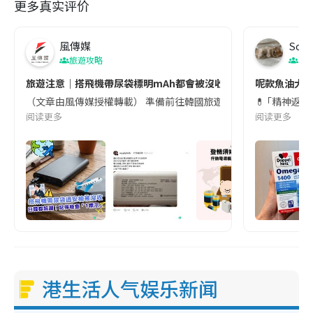
更多真实评价
風傳媒
Soul
旅遊攻略
生
旅遊注意｜搭飛機帶尿袋標明mAh都會被沒收😱出發前切記檢查「1
呢款魚油大家
（文章由風傳媒授權轉載） 準備前往韓國旅遊的民眾，近期要特別留
💊 ｢精神返
阅读更多
阅读更多
港生活人气娱乐新闻