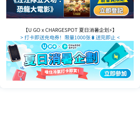
【U GO x CHARGESPOT 夏日消暑企划⚡】
> 打卡即送充电券！限量1000张🔋送完即止 <