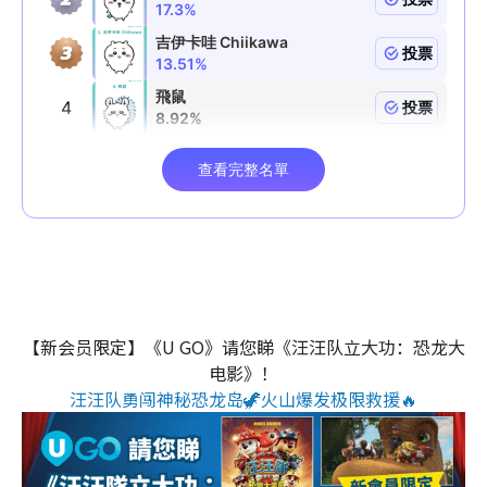
【新会员限定】《U GO》请您睇《汪汪队立大功：恐龙大
电影》！
汪汪队勇闯神秘恐龙岛🦖火山爆发极限救援🔥