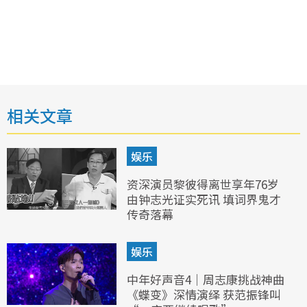
相关文章
娱乐
资深演员黎彼得离世享年76岁
由钟志光证实死讯 填词界鬼才
传奇落幕
娱乐
中年好声音4｜周志康挑战神曲
《蝶变》深情演绎 获范振锋叫