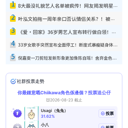
1
8大最没礼貌艺人名单被疯传！网友揭发明星真面目，一致数落这一位是无品天花板？
2
叶泓文拍拖一周年亲口否认情侣关系？！被质疑感情造假竟称GM“普通同事”
3
《爱·回家》36岁男艺人宣布转行做白领！卸下艺人身份回归素人平淡生活
4
33岁女歌手突然宣布全面停工！断崖式暴瘦疑身体亮红灯！声明曝：将暂时淡出
5
倪嘉雯一刀剪短发新形象更加像陈自瑶！舍弃金色长发造型气质大变超惊喜