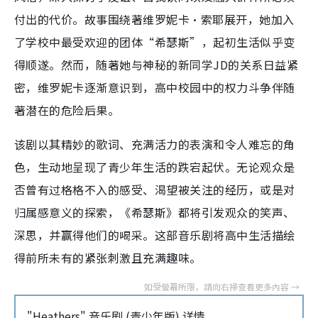
付出的代价。故事围绕著维罗妮卡·索耶展开，她加入
了学校中最受欢迎的团体“希瑟斯”，起初生活似乎变
得顺遂。然而，随著她与神秘的新同学JD的关系日益紧
密，维罗妮卡逐渐意识到，高中校园中的权力斗争伴随
著潜在的危险后果。
该剧以其精妙的歌词、充满活力的表演和令人难忘的角
色，生动地呈现了青少年生活的跌宕起伏。无论观众是
否曾有过格格不入的感受、渴望被关注的经历，或是对
归属感意义的探索，《希瑟斯》都将引发观众的笑声、
深思，并赢得他们的喝采。这部音乐剧将高中生活描绘
得前所未有的紧张刺激且充满趣味。
"Heathers" 音乐剧 (青少年版) 详情