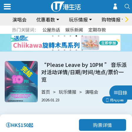
演唱会
优惠着数
玩乐情报
购物情报
热门关键词：
公屋热话
娱乐新闻
定期存款
“Please Leave by 10PM ” 音乐派
对活动详情/日期/时间/地点/票价一
览
首页
玩乐情报
演唱会
目錄
2026.01.23
用App睇
购票详情
HK$150起