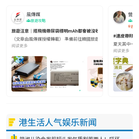
風傳媒
營養教
旅遊攻略
生
香港
旅遊注意｜搭飛機帶尿袋標明mAh都會被沒收😱出發前切記檢查「1
#連皮帶籽都
（文章由風傳媒授權轉載） 準備前往韓國旅遊的民眾，近期要特別留
夏天其中一種時
阅读更多
阅读更多
港生活人气娱乐新闻
1