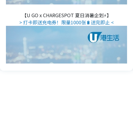
【U GO x CHARGESPOT 夏日消暑企划⚡】
> 打卡即送充电券！限量1000张🔋送完即止 <