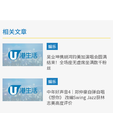
相关文章
娱乐
吴业坤携胡鸿钧美加演唱会圆满
结束！全场座无虚席坐满数千粉
丝
娱乐
中年好声音4｜郑仲豪自弹自唱
《想你》 改编Swing Jazz获林
志美高度评价