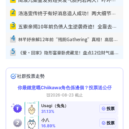
简淑儿染金发剪短头发气质判若两人！吓坏老公麦大力都认不出：“你做什么？”
2
汤洛雯传终于有好消息造人成功！两大细节曝孕味极浓引猜测：大肚婆先会咁！
3
五索亲揭10年前负债人生逆袭奇迹！全靠去一地方转运后即遇上马先生
4
林芊妤亲解12年前“残厕Gathering”真相！高层解约一句话重创尊严，至今拒返TVB
5
《爱·回家》隐形富豪卧虎藏龙！盘点12位财气逼人的有钱艺人：这位美女3亿身家不愁做