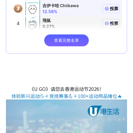
《U GO》请您去香港运动节2026！
体验新兴运动💦＋竞技赛事💪＋100+运动用品摊位🔥