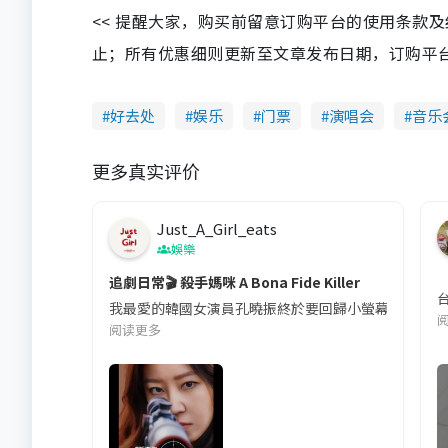
<< 提醒大家，购买前留意订购平台的使用条款
止；所有优惠细则更新至文章发布日期，订购平台及餐厅
好去处
娱乐
门票
演唱会
音乐
更多真实评价
Just_A_Girl_eats
娛樂
追劇日常🎬 殺手媽咪 A Bona Fide Killer
我最愛的韓國女演員孔曉振終於要回歸小螢幕啦!這次的劇
阅读更多