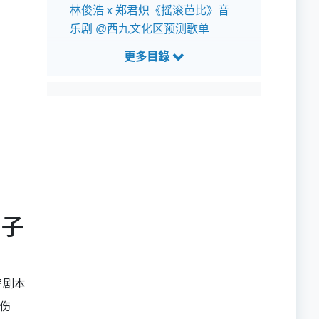
林俊浩 x 郑君炽《摇滚芭比》音
乐剧 @西九文化区预测歌单
日子
编剧本
伤