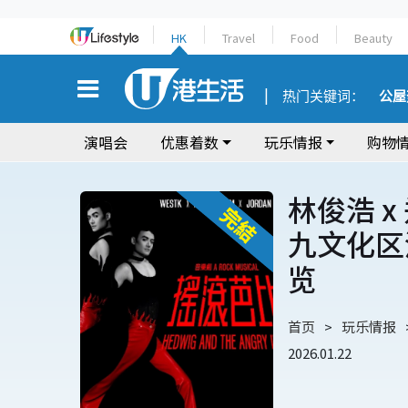
HK
Travel
Food
Beauty
热门关键词：
公屋
演唱会
优惠着数
玩乐情报
购物
林俊浩 
九文化区
览
首页
玩乐情报
2026.01.22