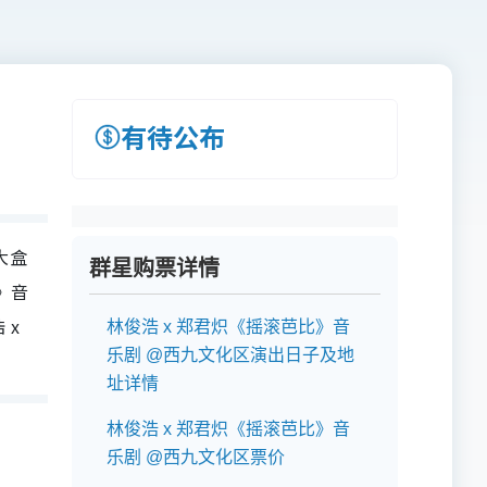
有待公布
大盒
群星购票详情
》音
 x
林俊浩 x 郑君炽《摇滚芭比》音
乐剧 @西九文化区演出日子及地
址详情
林俊浩 x 郑君炽《摇滚芭比》音
乐剧 @西九文化区票价