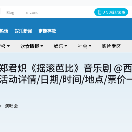
Blog
e-zone
U GO搵好去處
热话
娱乐新闻
定期存款
情报
饮食情报
娱乐
社会
影片专区
x 郑君炽《摇滚芭比》音乐剧 @
活动详情/日期/时间/地点/票价
演唱会