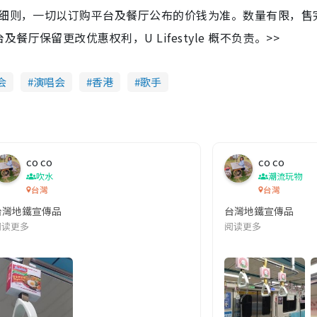
及细则，一切以订购平台及餐厅公布的价钱为准。数量有限，售
保留更改优惠权利，U Lifestyle 概不负责。>>
会
演唱会
香港
歌手
co co
co co
吹水
潮流玩物
台灣
台灣
台灣地鐵宣傳品
台灣地鐵宣傳品
本改編自同名網絡漫畫,故事主軸圍繞女主角柳寶娜 —— 表面上是一間公司
阅读更多
阅读更多