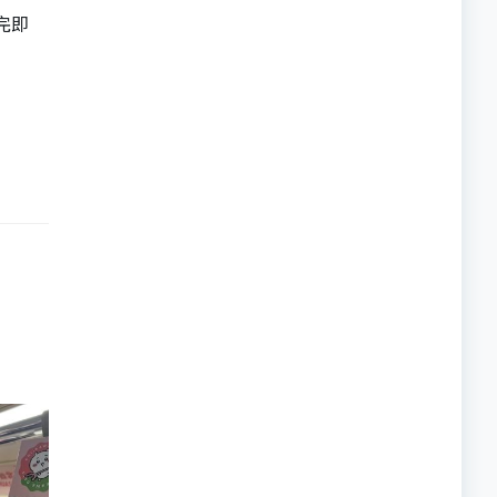
完即
的職員,但其實暗地裡是負責處決逃過法網罪犯的阻擊手｡ 劇情從柳寶娜結束