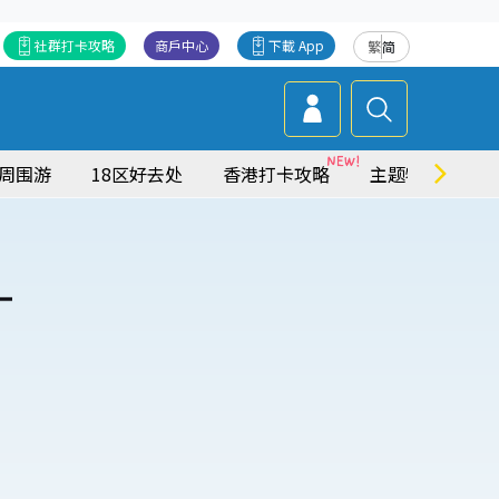
社群打卡攻略
商戶中心
下載 App
繁
简
周围游
18区好去处
香港打卡攻略
主题特集
西
一