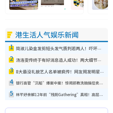
港生活人气娱乐新闻
1
简淑儿染金发剪短头发气质判若两人！吓坏老公麦大力都认不出：“你做什么？”
2
汤洛雯传终于有好消息造人成功！两大细节曝孕味极浓引猜测：大肚婆先会咁！
3
8大最没礼貌艺人名单被疯传！网友揭发明星真面目，一致数落这一位是无品天花板？
4
银行高管“沉船”爆案中案！惊揭邪教洗脑操控卖淫被吞600万，幕后黑手讲多错多
5
林芊妤亲解12年前“残厕Gathering”真相！高层解约一句话重创尊严，至今拒返TVB