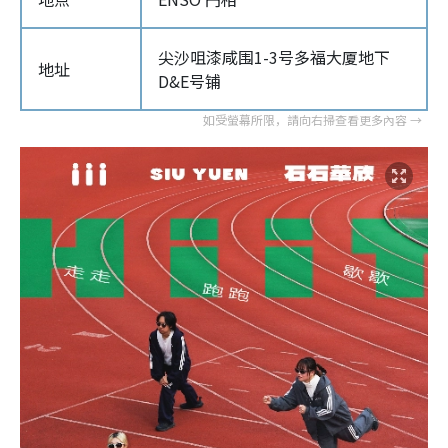
尖沙咀漆咸围1-3号多福大厦地下
地址
D&E号铺