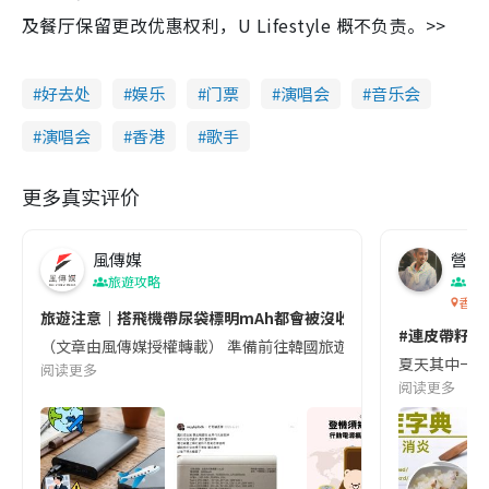
及餐厅保留更改优惠权利，U Lifestyle 概不负责。>>
好去处
娱乐
门票
演唱会
音乐会
演唱会
香港
歌手
更多真实评价
風傳媒
營養教
旅遊攻略
生
香港
旅遊注意｜搭飛機帶尿袋標明mAh都會被沒收😱出發前切記檢查「1
#連皮帶籽都
（文章由風傳媒授權轉載） 準備前往韓國旅遊的民眾，近期要特別留
夏天其中一種時
阅读更多
阅读更多