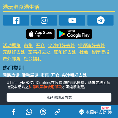
港玩港食港生活
活动展览
市集
开仓
尖沙咀好去处
铜锣湾好去处
元朗好去处
荃湾好去处
旺角好去处
社会
餐厅情报
户外郊游
社会福利
热门类别
网民热话
活动展览
市集
开仓
尖沙咀好去处
铜锣湾好去处
元朗好去处
荃湾好去处
旺角好去处
社会
U Lifestyle 會使用Cookies來改善您的網站體驗，請確定您同意
接受本網站之
私隱政策和使用條款
才可繼續瀏覽。
餐厅情报
户外郊游
热门标签
我已閱讀及同意
#UGO揾好去处
#人气活动推介
#美食社群热话
#亲子玩乐好去处
#ULifestyle应用程式
#限时抢
本周好去处
#UJetso礼物放送
#ULifestyle商户中心
#著数
#网络热话