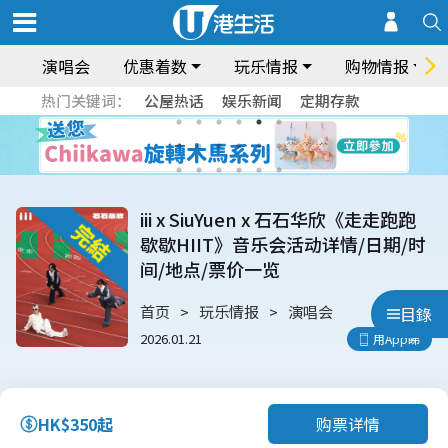
演唱会
优惠着数
玩乐情报
购物情报
热门关键词：
公屋热话
娱乐新闻
定期存款
iii x SiuYuen x 石石华欣《走走跑跑
歇歇HIIT》音乐会活动详情/日期/时
间/地点/票价一览
首页
玩乐情报
演唱会
目錄
2026.01.21
用App睇
购票详情
HK$350起