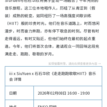
SiuYuen与石石华欣将携手呈现一场融合了十年光阴的
音乐旅程。这三位本地唱作人，历经了从青涩到（假
装）成熟的蜕变，如同经历了一场高强度间歇训练
（HIIT）般的珍贵时光。他们在音乐道路上，时而悠闲
漫步，时而奋力奔跑，亦有停下歇息的时刻。尽管有时
走得遥远，有时又贴近，但他们始终在最初的起点重
逢。今年，他们将首次合体，邀请观众一同回味这段充
满走走、跑跑、歇歇的岁月。
iii x SiuYuen x 石石华欣《走走跑跑歇歇HIIT》音乐
会 详情
日期
2026年02月08日 16:00 - 19:00
地点
ENSO 円相