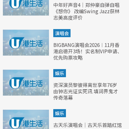
中年好声音4｜郑仲豪自弹自唱
《想你》 改编Swing Jazz获林
志美高度评价
演唱会
BIGBANG演唱会2026︱11月香
港启德开3场！实名制VIP申请、
优先购票攻略
娱乐
资深演员黎彼得离世享年76岁
由钟志光证实死讯 填词界鬼才
传奇落幕
娱乐
古天乐演唱会｜古天乐首踏红馆